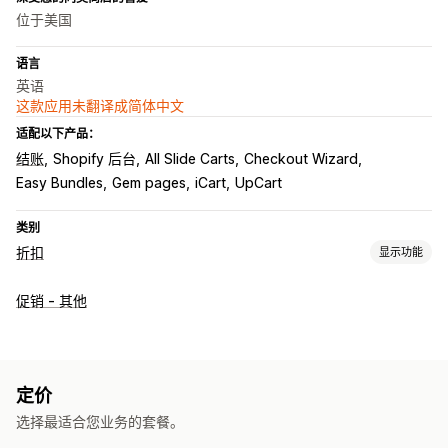
位于美国
语言
英语
这款应用未翻译成简体中文
适配以下产品：
结账
Shopify 后台
All Slide Carts
Checkout Wizard
Easy Bundles
Gem pages
iCart
UpCart
类别
折扣
显示功能
折扣类型
促销 - 其他
折扣码
优惠券
买一送一
固定定价
分层定价
批量折扣
数量折扣
固定折扣
百分比折扣
批量折扣
批发价
免运费
运费
购物车折扣
结账折扣
礼品
奖励
产品捆绑
限时优惠
增销折扣
定价
交叉销售折扣
弹出窗口
横幅
动态定价
自定义折扣
选择最适合您业务的套餐。
运费折扣