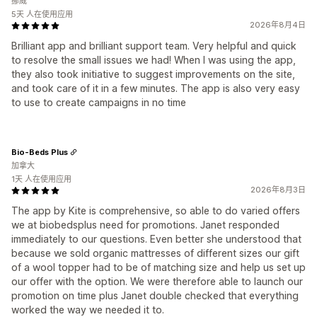
挪威
5天 人在使用应用
2026年8月4日
Brilliant app and brilliant support team. Very helpful and quick
to resolve the small issues we had! When I was using the app,
they also took initiative to suggest improvements on the site,
and took care of it in a few minutes. The app is also very easy
to use to create campaigns in no time
Bio-Beds Plus
加拿大
1天 人在使用应用
2026年8月3日
The app by Kite is comprehensive, so able to do varied offers
we at biobedsplus need for promotions. Janet responded
immediately to our questions. Even better she understood that
because we sold organic mattresses of different sizes our gift
of a wool topper had to be of matching size and help us set up
our offer with the option. We were therefore able to launch our
promotion on time plus Janet double checked that everything
worked the way we needed it to.