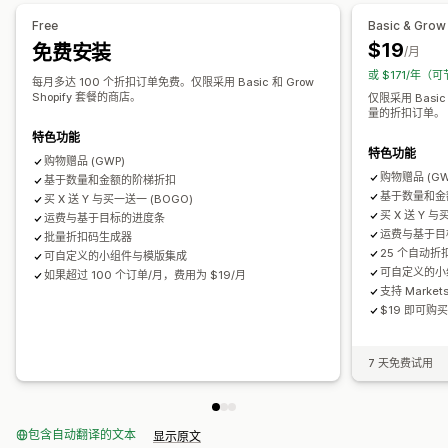
编辑器工具
模板
自定义代码
自定义字体
货币转换
本地化
Free
Basic & Grow
宣传活动
触发器和规则
折扣叠加
自动化
定向
地理位置
细分
$19
免费安装
/月
标记
筛选
报告
分析
或 $171/年（可
每月多达 100 个折扣订单免费。仅限采用 Basic 和 Grow
Shopify 套餐的商店。
仅限采用 Basic
量的折扣订单。
特色功能
特色功能
购物赠品 (GWP)
购物赠品 (GW
基于数量和金额的阶梯折扣
基于数量和金
买 X 送 Y 与买一送一 (BOGO)
买 X 送 Y 与
运费与基于目标的进度条
运费与基于目
批量折扣码生成器
25 个自动
可自定义的小组件与模版集成
可自定义的小
如果超过 100 个订单/月，费用为 $19/月
支持 Marke
$19 即可
7 天免费试用
包含自动翻译的文本
显示原文