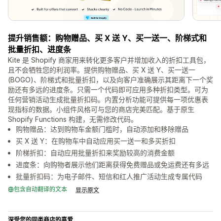
提升销售额：购物赠品、买 X 送 Y、买一送一、阶梯式和
批量折扣、进度条
Kite 是 Shopify 商家用来转化更多客户并增加收入的折扣工具包，
且不会牺牲您的利润率。提供购物赠品、买 X 送 Y、买一送一
(BOGO)、阶梯式和批量折扣，以及向客户准确展示其距离下一个奖
励还有多远的进度条。只需一个代码即可应用多种折扣类型。可为
任何营销活动生成批量折扣码。内置分析功能可提供每一项优惠表
现指标的数据。小组件风格可与您的商店完美匹配。基于原生
Shopify Functions 构建，无需修改代码。
购物赠品：达到购物车金额门槛时，自动添加和移除赠品
买 X 送 Y：在购物车中自动应用买一送一和多买折扣
阶梯折扣：自动应用批量折扣来奖励较高的消费金额
进度条：向购物者展示他们距离获得免费赠品或免运费还有多远
批量折扣码：为电子邮件、短信和红人推广活动生成专属代码
包含自动翻译的文本
显示原文
深受您的同类商店的喜爱