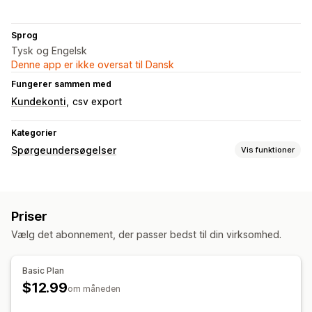
Sprog
Tysk og Engelsk
Denne app er ikke oversat til Dansk
Fungerer sammen med
Kundekonti
csv export
Kategorier
Spørgeundersøgelser
Vis funktioner
Tilpasning af formular
Tilpassede stile
Integrerede formularer
Skabeloner
Priser
Flere sprog
Vælg det abonnement, der passer bedst til din virksomhed.
Spørgeundersøgelsestyper
Net Promoter Score (NPS)
Efter køb
Basic Plan
$12.99
Administration af indsendelser
om måneden
Dataeksport