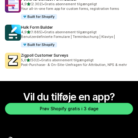
ud af 5 stjerner
4,9
(2.302)
•
Gratis abonnement tilgængeligt
2302 anmeldelser i alt
Your all-in-one form app for custom forms, registration forms
Built for Shopify
Hulk Form Builder
ud af 5 stjerner
4,9
(1.885)
•
Gratis abonnement tilgængeligt
1885 anmeldelser i alt
Benutzerdefinierte Formulare | Terminbuchung | Klaviyo |
Built for Shopify
Zigpoll Customer Surveys
ud af 5 stjerner
5,0
(502)
•
Gratis abonnement tilgængeligt
502 anmeldelser i alt
Post-Purchase- & On-Site-Umfragen für Attribution, NPS & mehr
Vil du tilføje en app?
Prøv Shopify gratis i 3 dage