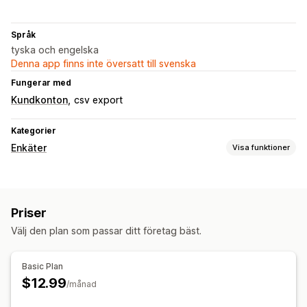
Språk
tyska och engelska
Denna app finns inte översatt till svenska
Fungerar med
Kundkonton
csv export
Kategorier
Enkäter
Visa funktioner
Formuläranpassning
Anpassade stilar
Inbäddade formulär
Mallar
Flera språk
Priser
Enkättyper
Välj den plan som passar ditt företag bäst.
Net Promoter Score (NPS)
Efter köp
Hantering av inskickningar
Basic Plan
$12.99
Dataexport
/månad