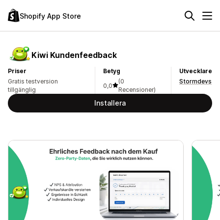
Shopify App Store
Kiwi Kundenfeedback
Priser
Betyg
Utvecklare
Gratis testversion
(0
Stormdevs
0,0
tillgänglig
Recensioner)
Installera