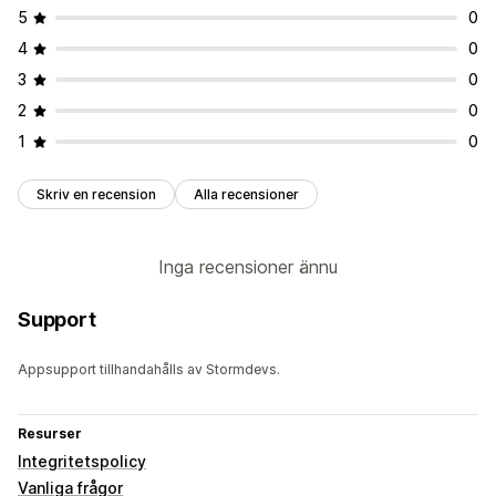
5
0
4
0
3
0
2
0
1
0
Skriv en recension
Alla recensioner
Inga recensioner ännu
Support
Appsupport tillhandahålls av Stormdevs.
Resurser
Integritetspolicy
Vanliga frågor