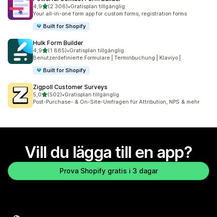
av 5 stjärnor
4,9
(2 306)
•
Gratisplan tillgänglig
2306 recensioner totalt
Your all-in-one form app for custom forms, registration forms
Built for Shopify
Hulk Form Builder
av 5 stjärnor
4,9
(1 885)
•
Gratisplan tillgänglig
1885 recensioner totalt
Benutzerdefinierte Formulare | Terminbuchung | Klaviyo |
Built for Shopify
Zigpoll Customer Surveys
av 5 stjärnor
5,0
(502)
•
Gratisplan tillgänglig
502 recensioner totalt
Post-Purchase- & On-Site-Umfragen für Attribution, NPS & mehr
Vill du lägga till en app?
Prova Shopify gratis i 3 dagar