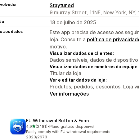
volvedor
Staytuned
9 murray Street, 11NE, New York, NY,
do
18 de julho de 2025
o aos dados
Este app precisa de acesso aos segui
loja. Consulte a
política de privacidad
motivo.
Visualizar dados de clientes:
Dados sensíveis, dados de dispositivo
Visualizar dados de membros da equipe 
Titular da loja
Ver e editar dados da loja:
Produtos, pedidos, descontos, Loja vi
Ver informações
EU Withdrawal Button & Form
de 5 estrelas
4,9
(2.181)
•
Plano gratuito disponível
2181 avaliações ao todo
Easily comply with EU withdrawal requirements
2023/2673