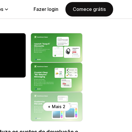
ps
Fazer login
Comece grátis
+ Mais 2
duza os custos de devolução e