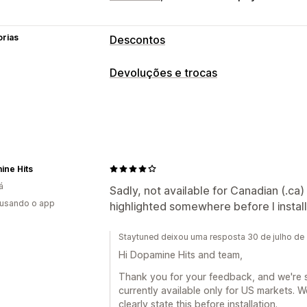
orias
Descontos
Tipos de descontos
Devoluções e trocas
Descontos percentuais
Descontos de
Gestão de devoluções
Descontos personalizados
Políticas personalizadas
Itens não re
Gerenciamento de descontos
Ferramenta de edição
Edição em ma
ine Hits
Agrupamento de descontos
Filtrage
á
Sadly, not available for Canadian (.ca)
 usando o app
highlighted somewhere before I instal
Staytuned deixou uma resposta 30 de julho de
Hi Dopamine Hits and team,
Thank you for your feedback, and we're s
currently available only for US markets. 
clearly state this before installation.