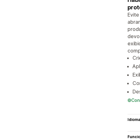
prot
Evite
abram
prod
devo
exibi
comp
Cri
Apl
Exi
Co
Des
Con
Idiom
Funci