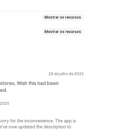
Mostrar os recursos
Mostrar os recursos
 carrinho
Descontos no checkout
tornáveis
Branding personalizado
ssa
Campanhas
29 de julho de 2025
m
 stores. Wish this had been
led.
 2025
orry for the inconvenience. The app is
We've now updated the description to