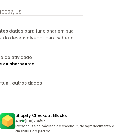
 10007, US
ntes dados para funcionar em sua
e
do desenvolvedor para saber o
 e de atividade
e colaboradores:
rtual, outros dados
Shopify Checkout Blocks
de 5 estrelas
4,3
(180)
•
Grátis
180 avaliações ao todo
Personalize as páginas de checkout, de agradecimento e
de status do pedido