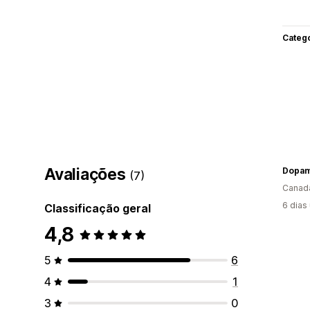
Categ
Avaliações
Dopam
(7)
Canad
6 dias
Classificação geral
4,8
5
6
4
1
3
0