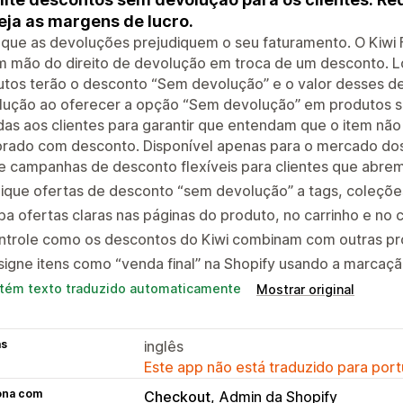
eja as margens de lucro.
 que as devoluções prejudiquem o seu faturamento. O Kiwi F
 mão do direito de devolução em troca de um desconto. Lo
utos terão o desconto “Sem devolução” e o valor desses d
lução ao oferecer a opção “Sem devolução” em produtos s
das aos clientes para garantir que entendam que o item não
rado com desconto. Disponível apenas para o mercado dos
e campanhas de desconto flexíveis para clientes que abre
ique ofertas de desconto “sem devolução” a tags, coleçõe
ba ofertas claras nas páginas do produto, no carrinho e no
ntrole como os descontos do Kiwi combinam com outras pr
igne itens como “venda final” na Shopify usando a marcaçã
tém texto traduzido automaticamente
Mostrar original
as
inglês
Este app não está traduzido para port
ona com
Checkout
Admin da Shopify