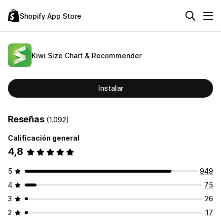
Shopify App Store
Kiwi Size Chart & Recommender
Instalar
Reseñas
(1.092)
Calificación general
4,8
5
949
4
75
3
26
2
17