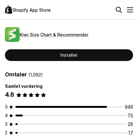
Shopify App Store
Kiwi Size Chart & Recommender
Installer
Omtaler
(1,092)
Samlet vurdering
4.8
5
949
4
75
3
26
2
17