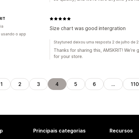
RIT
ia
Size chart was good intergration
s usando o app
Staytuned deixou uma resposta 2 de julho de 
Thanks for sharing this, AMSKRIT! We’re g
for your store.
1
2
3
4
5
6
…
110
p
Principais categorias
Recursos