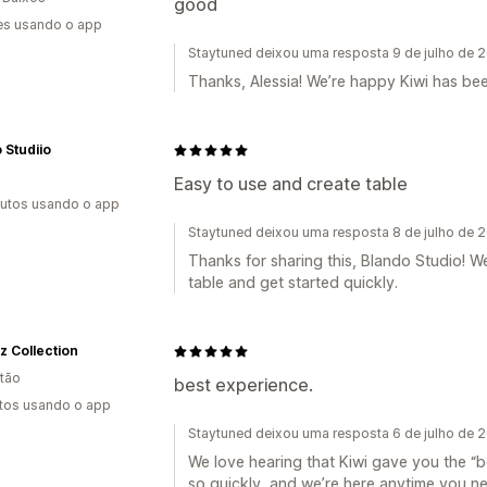
good
es usando o app
Staytuned deixou uma resposta 9 de julho de 
Thanks, Alessia! We’re happy Kiwi has be
 Studiio
Easy to use and create table
utos usando o app
Staytuned deixou uma resposta 8 de julho de 
Thanks for sharing this, Blando Studio! We
table and get started quickly.
 Collection
tão
best experience.
tos usando o app
Staytuned deixou uma resposta 6 de julho de 
We love hearing that Kiwi gave you the “b
so quickly, and we’re here anytime you n