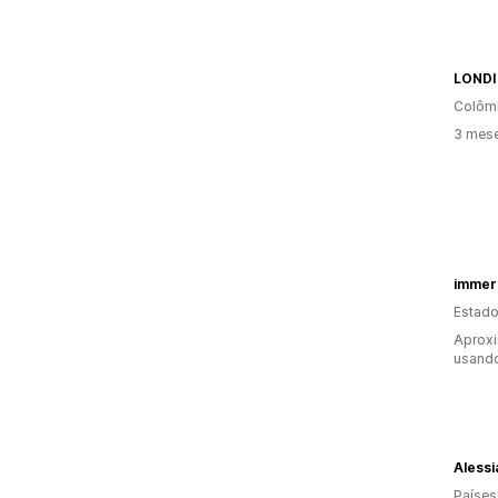
LONDI
Colôm
3 mes
immer
Estado
Aprox
usand
Alessi
Países