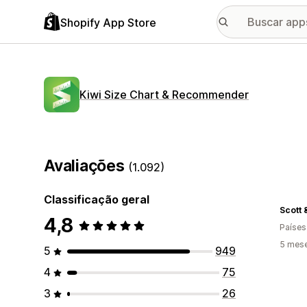
Shopify App Store
Kiwi Size Chart & Recommender
Avaliações
(1.092)
Classificação geral
4,8
Países
5 mes
5
949
4
75
3
26