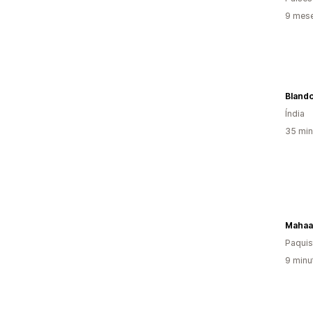
9 mes
Blando
Índia
35 min
Mahaaz
Paquis
9 minu