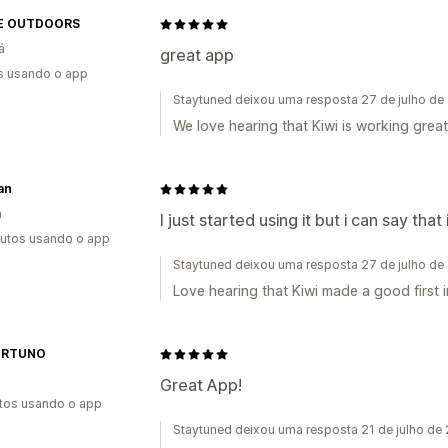
E OUTDOORS
á
great app
s usando o app
Staytuned deixou uma resposta 27 de julho de
We love hearing that Kiwi is working great
an
n
I just started using it but i can say that i 
utos usando o app
Staytuned deixou uma resposta 27 de julho de
Love hearing that Kiwi made a good first 
ORTUNO
Great App!
tos usando o app
Staytuned deixou uma resposta 21 de julho de