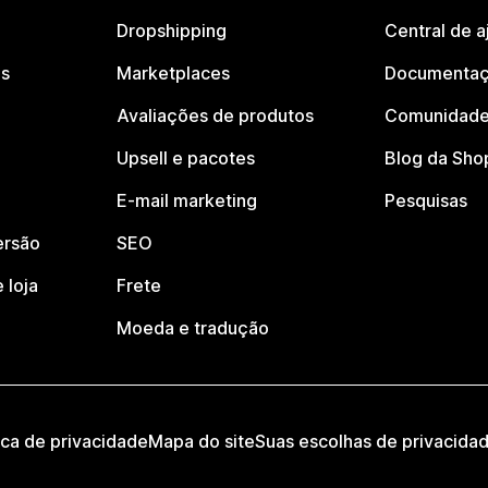
Dropshipping
Central de a
os
Marketplaces
Documentaç
Avaliações de produtos
Comunidade
Upsell e pacotes
Blog da Sho
E-mail marketing
Pesquisas
ersão
SEO
 loja
Frete
Moeda e tradução
ica de privacidade
Mapa do site
Suas escolhas de privacida