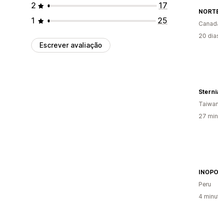
2
17
NORT
1
25
Canad
20 dia
Escrever avaliação
Sterni
Taiwa
27 min
INOP
Peru
4 minu