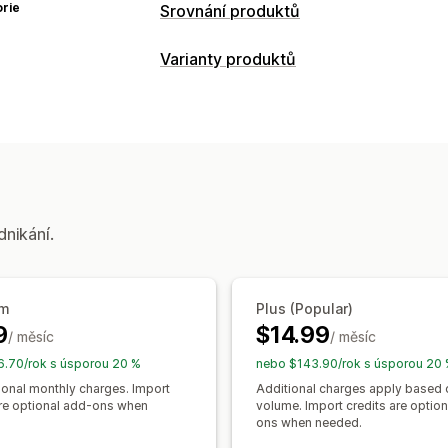
rie
Srovnání produktů
Srovnávací nástroje
Varianty produktů
Srovnávací tabulka
Automaticky otev
Přizpůsobení
Více produktů
Varianty
Specifikace
Vzorníky
Podmíněná logika
Rozměry
Filtrovat a seřadit
Zobrazit a skrýt
O
Tabulky velikostí
Zobrazení variant
Možnosti zobrazení
Nacenění
Rozvržení tabulky
Vlastní CSS
Barva
Podmíněné nacenění
Dynamické nac
dnikání.
Šablony
Import a export
Plovoucí gr
Prémiové příplatky
Stránka produktu
Stránka s kolekcem
Responzivní design pro mobilní zaříze
Skladové zásoby
um
Plus (Popular)
Správa SKU
Dostupnost skladových 
9
$14.99
/ měsíc
/ měsíc
Zobrazení produktů, které jsou sklad
.70/rok s úsporou 20 %
nebo $143.90/rok s úsporou 20
ional monthly charges. Import
Additional charges apply based 
are optional add-ons when
volume. Import credits are optio
ons when needed.