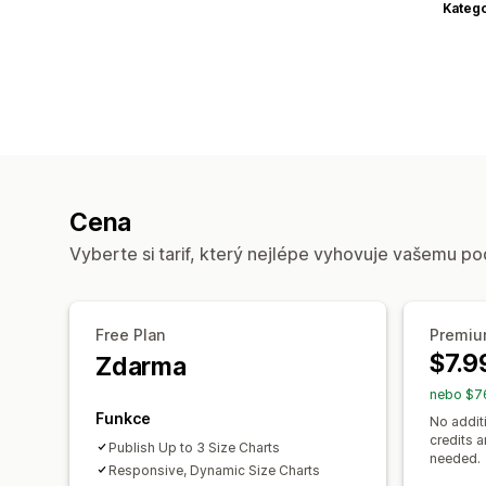
Katego
Cena
Vyberte si tarif, který nejlépe vyhovuje vašemu po
Free Plan
Premi
$7.9
Zdarma
nebo $76
Funkce
No addit
credits 
Publish Up to 3 Size Charts
needed.
Responsive, Dynamic Size Charts