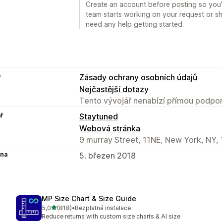
Create an account before posting so you’
team starts working on your request or sh
need any help getting started.
e
Zásady ochrany osobních údajů
Nejčastější dotazy
Tento vývojář nenabízí přímou podpor
ř
Staytuned
Webová stránka
9 murray Street, 11NE, New York, NY,
na
5. březen 2018
MP Size Chart & Size Guide
z 5 hvězd
5,0
(818)
•
Bezplatná instalace
Celkový počet recenzí: 818
Reduce returns with custom size charts & AI size