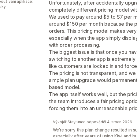
oužívání aplikace:
Unfortunately, after accidentally upg
roky
completely different pricing model wit
We used to pay around $5 to $7 per 
around $150 per month because the pr
orders. This pricing model makes very l
especially when the app simply display
with order processing.
The biggest issue is that once you ha
switching to another app is extremely t
like customers are locked in and force
The pricing is not transparent, and we
simple plan upgrade would permanentl
based model.
The app itself works well, but the prici
the team introduces a fair pricing opt
forcing them into an unreasonable pric
Vývojář Staytuned odpověděl 4. srpen 2026
We’re sorry this plan change resulted in 
especially after years of using Kiwi and b