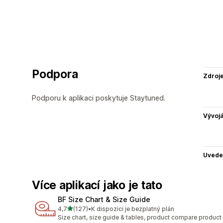
Podpora
Zdroj
Podporu k aplikaci poskytuje Staytuned.
Vývojá
Uvede
Více aplikací jako je tato
BF Size Chart & Size Guide
z 5 hvězd
4,7
(127)
•
K dispozici je bezplatný plán
Celkový počet recenzí: 127
Size chart, size guide & tables, product compare product