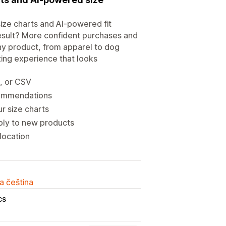
ize charts and AI-powered fit
esult? More confident purchases and
ny product, from apparel to dog
izing experience that looks
s, or CSV
ecommendations
r size charts
ply to new products
location
a čeština
cs