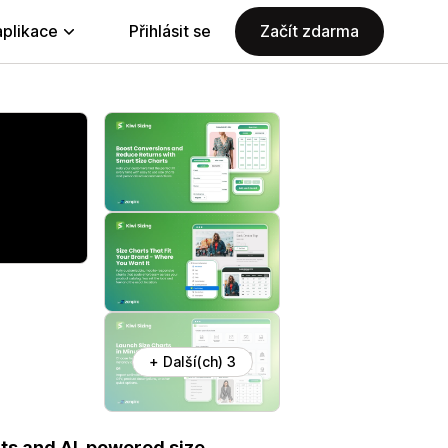
aplikace
Přihlásit se
Začít zdarma
+ Další(ch) 3
rts and AI-powered size