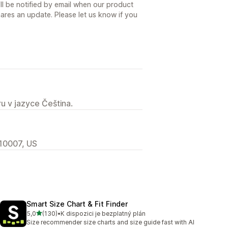
ll be notified by email when our product
ares an update. Please let us know if you
u v jazyce Čeština.
 10007, US
Smart Size Chart & Fit Finder
z 5 hvězd
5,0
(130)
•
K dispozici je bezplatný plán
Celkový počet recenzí: 130
Size recommender size charts and size guide fast with AI