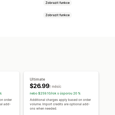
Zobrazit funkce
Zobrazit funkce
íraná okna
Tabulky velikostí
Doporučení
Doporučení pomocí AI
Vlastní text
Vlastní HTML
brázky
Analytika
 a písmo
Vlastní ikony
Vlastní text
enění
Možnosti slev
af
Převod jednotek
Více jazyků
i
ní
Ultimate
zásob
$26.99
/ měsíc
em
 %
nebo $259.10/rok s úsporou 20 %
on order
Additional charges apply based on order
nal add-
volume. Import credits are optional add-
ons when needed.