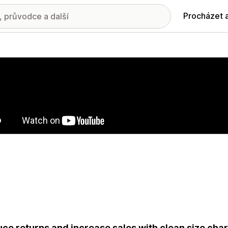
Procházet 
ie propagovaných obrázků
ce returns and increase sales with clean size cha