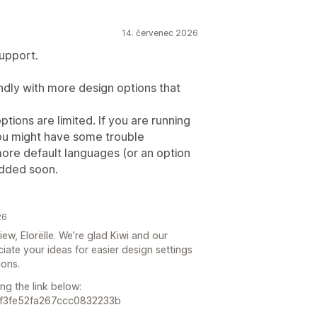
14. červenec 2026
support.
endly with more design options that
ptions are limited. If you are running
you might have some trouble
 more default languages (or an option
added soon.
26
iew, Elorëlle. We’re glad Kiwi and our
ate your ideas for easier design settings
ions.
ng the link below:
67f3fe52fa267ccc0832233b