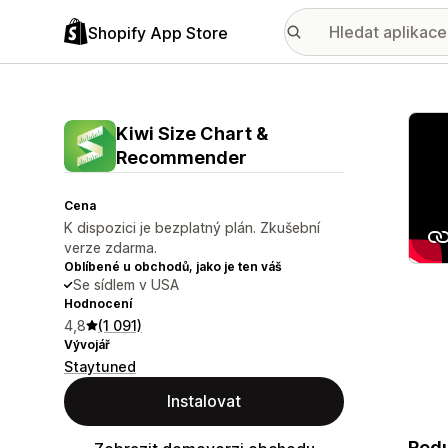
Shopify App Store
Galer
Kiwi Size Chart &
Recommender
Cena
K dispozici je bezplatný plán. Zkušební
verze zdarma.
Oblíbené u obchodů, jako je ten váš
Se sídlem v USA
Hodnocení
4,8
(1 091)
Vývojář
Staytuned
Instalovat
Redu