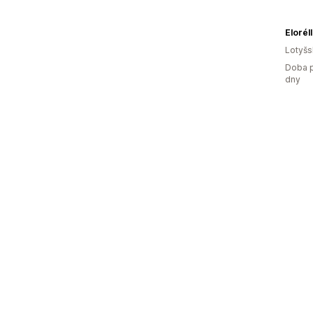
Elorél
Lotyš
Doba p
dny