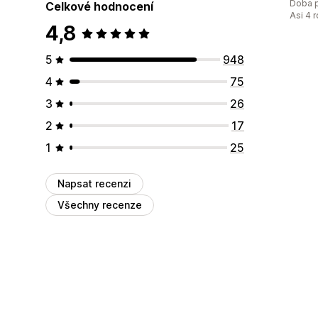
Doba p
Celkové hodnocení
Asi 4 
4,8
5
948
4
75
3
26
2
17
1
25
Napsat recenzi
Všechny recenze