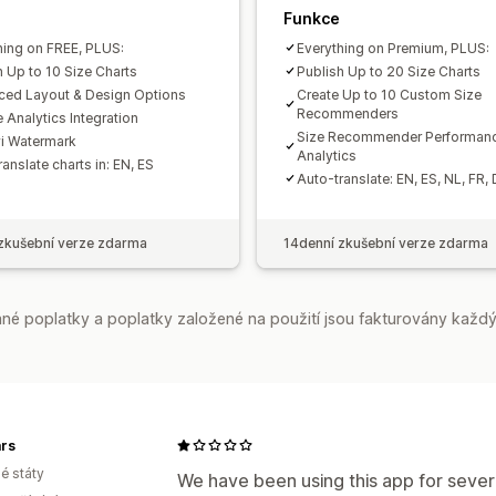
Funkce
hing on FREE, PLUS:
Everything on Premium, PLUS:
h Up to 10 Size Charts
Publish Up to 20 Size Charts
ed Layout & Design Options
Create Up to 10 Custom Size
Recommenders
 Analytics Integration
Size Recommender Performan
i Watermark
Analytics
anslate charts in: EN, ES
Auto-translate: EN, ES, NL, FR, 
zkušební verze zdarma
14denní zkušební verze zdarma
é poplatky a poplatky založené na použití jsou fakturovány každý
rs
é státy
We have been using this app for sever