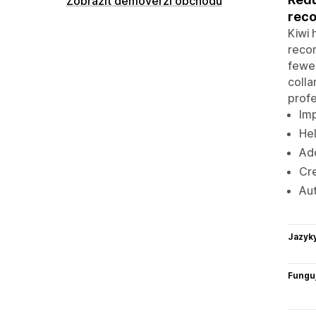
Zobrazit demoverzi obchodu
rec
Kiwi 
recom
fewer
colla
profe
Imp
Hel
Add
Cre
Aut
Jazyk
Funguj