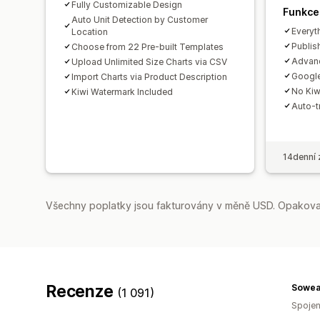
Fully Customizable Design
Funkce
Auto Unit Detection by Customer
Everyt
Location
Publis
Choose from 22 Pre-built Templates
Advanc
Upload Unlimited Size Charts via CSV
Google
Import Charts via Product Description
No Kiw
Kiwi Watermark Included
Auto-tr
14denní 
Všechny poplatky jsou fakturovány v měně USD. Opakovan
Recenze
Sowea
(1 091)
Spojen