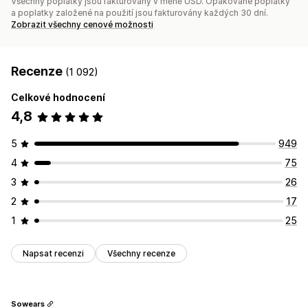
Všechny poplatky jsou fakturovány v měně USD. Opakované poplatky
a poplatky založené na použití jsou fakturovány každých 30 dní.
Zobrazit všechny cenové možnosti
Recenze
(1 092)
Celkové hodnocení
4,8
5
949
4
75
3
26
2
17
1
25
Napsat recenzi
Všechny recenze
Sowears