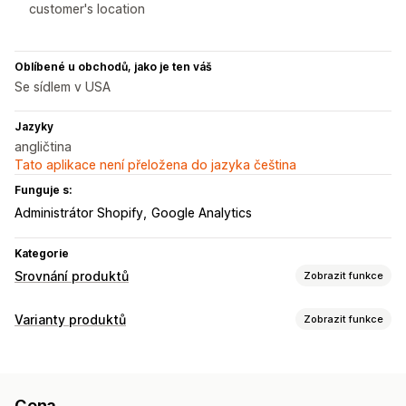
customer's location
Oblíbené u obchodů, jako je ten váš
Se sídlem v USA
Jazyky
angličtina
Tato aplikace není přeložena do jazyka čeština
Funguje s:
Administrátor Shopify
Google Analytics
Kategorie
Srovnání produktů
Zobrazit funkce
Srovnávací nástroje
Varianty produktů
Zobrazit funkce
Srovnávací tabulka
Automaticky otevíraná okna
Přizpůsobení
Tabulky velikostí
Více produktů
Varianty
Specifikace
Vzorníky
Podmíněná logika
Rozměry
Vlastní text
Doporučení
Doporučení pomocí AI
Filtrovat a seřadit
Cena