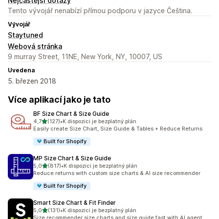
Nejčastější dotazy
Tento vývojář nenabízí přímou podporu v jazyce Čeština.
Vývojář
Staytuned
Webová stránka
9 murray Street, 11NE, New York, NY, 10007, US
Uvedena
5. březen 2018
Více aplikací jako je tato
BF Size Chart & Size Guide
z 5 hvězd
4,7
(127)
•
K dispozici je bezplatný plán
Celkový počet recenzí: 127
Easily create Size Chart, Size Guide & Tables + Reduce Returns
Built for Shopify
MP Size Chart & Size Guide
z 5 hvězd
5,0
(817)
•
K dispozici je bezplatný plán
Celkový počet recenzí: 817
Reduce returns with custom size charts & AI size recommender
Built for Shopify
Smart Size Chart & Fit Finder
z 5 hvězd
5,0
(131)
•
K dispozici je bezplatný plán
Celkový počet recenzí: 131
Size recommender size charts and size guide fast with AI agent