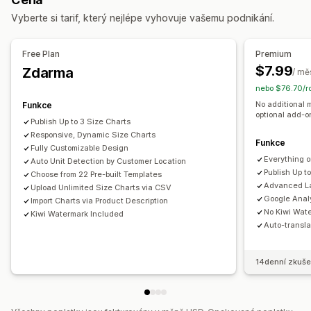
Vlastní HTML
Tabulky velikostí
Zobrazení variant
Zobrazit a skrýt
Obrázky
Analytika
Vyberte si tarif, který nejlépe vyhovuje vašemu podnikání.
Nacenění
Možnosti zobrazení
Podmíněné nacenění
Dynamické nacenění
Možnosti slev
Rozvržení tabulky
Vlastní CSS
Barva a písmo
Free Plan
Premium
Prémiové příplatky
Vlastní ikony
Vlastní text
Šablony
Import a export
$7.99
Zdarma
/ mě
Plovoucí graf
Převod jednotek
Více jazyků
nebo $76.70/r
Skladové zásoby
Stránka produktu
Stránka s kolekcemi
No additional 
Funkce
Správa SKU
Dostupnost skladových zásob
optional add-
Responzivní design pro mobilní zařízení
Publish Up to 3 Size Charts
Zobrazení produktů, které jsou skladem
Responsive, Dynamic Size Charts
Funkce
Fully Customizable Design
Everything 
Auto Unit Detection by Customer Location
Publish Up t
Choose from 22 Pre-built Templates
Advanced La
Upload Unlimited Size Charts via CSV
Google Analy
Import Charts via Product Description
No Kiwi Wat
Kiwi Watermark Included
Auto-transla
14denní zkuše