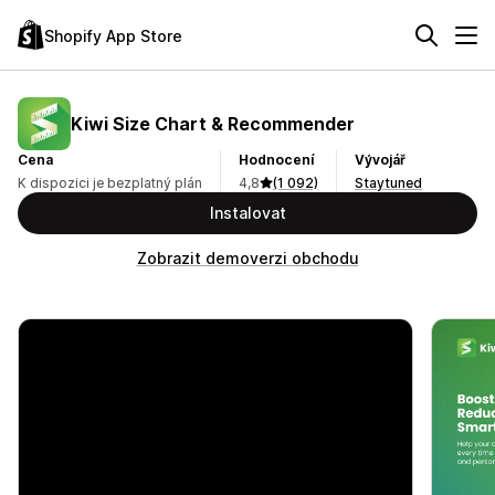
Shopify App Store
Kiwi Size Chart & Recommender
Cena
Hodnocení
Vývojář
K dispozici je bezplatný plán
4,8
(1 092)
Staytuned
Instalovat
Zobrazit demoverzi obchodu