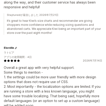
along the way, and their customer service has always been
responsive and helpful!
Staytunedが返信しました 2026年7月21日
It’s great to hear Kiwi’s size charts and recommender are giving
shoppers more confidence while reducing sizing questions and
abandoned carts. We appreciate Kiwi being an important part of your
store over the past eight months!
Elorélle
ラトビア
アプリの使用期間：4日
2026年7月14日
Overall a great app with very helpful support.
Some things to mention -
1. the settings could be more user friendly with more design
options that does not require use of CSS.
2. Most importantly - the localization options are limited. If you
are running a store with a less known language, you might
have some trouble localizing. That being said, hopefully more
default languages (or an option to set up a custom language)
will be added soon.