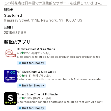
この開発者は日本語での直接的なサポートを提供していません。
開発者
Staytuned
9 murray Street, 11NE, New York, NY, 10007, US
公開日
2018年3月5日
類似のアプリ
BF Size Chart & Size Guide
5つ星中
4.7
(127)
•
無料プランあり
合計レビュー数：127件
Size chart, size guide & tables, product compare product sizes
Built for Shopify
MP Size Chart & Size Guide
5つ星中
5.0
(818)
•
無料プランあり
合計レビュー数：818件
Reduce returns with custom size charts & AI size recommender
Built for Shopify
Smart Size Chart & Fit Finder
5つ星中
5.0
(130)
•
無料プランあり
合計レビュー数：130件
Size recommender size charts and size guide fast with AI agent
Built for Shopify