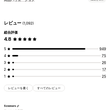
比較テーブル
ポップアップ
サイズ表
複数商品
カスタマイズ
バリエーション
仕様
おすすめ
AIによるおすすめ
見本
条件付きロジック
寸法
カスタムテキスト
絞り込みと並び替え
表示と非表示
画像
分析
レビュー
(1,092)
カスタムHTML
サイズ表
バリエーションの表示
表示オプション
総合評価
価格
テーブルレイアウト
カスタムCSS
色とフォント
4.8
条件ベースの価格設定
動的価格設定
ディスカウントオプション
カスタムアイコン
カスタムテキスト
テンプレート
保険料の追加料金
インポートとエクスポート
フローティングチャート
単位変換
5
949
複数言語
商品ページ
コレクションページ
モバイル対応
在庫
4
75
SKU管理
在庫状況
在庫ありの表示
3
26
2
17
1
25
レビューを書く
すべてのレビュー
Sowears