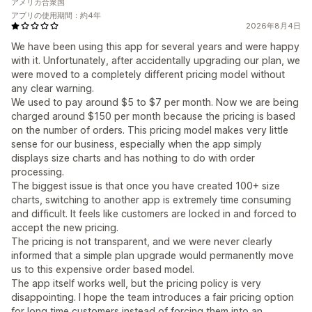
アメリカ合衆国
アプリの使用期間：約4年
2026年8月4日
We have been using this app for several years and were happy
with it. Unfortunately, after accidentally upgrading our plan, we
were moved to a completely different pricing model without
any clear warning.
We used to pay around $5 to $7 per month. Now we are being
charged around $150 per month because the pricing is based
on the number of orders. This pricing model makes very little
sense for our business, especially when the app simply
displays size charts and has nothing to do with order
processing.
The biggest issue is that once you have created 100+ size
charts, switching to another app is extremely time consuming
and difficult. It feels like customers are locked in and forced to
accept the new pricing.
The pricing is not transparent, and we were never clearly
informed that a simple plan upgrade would permanently move
us to this expensive order based model.
The app itself works well, but the pricing policy is very
disappointing. I hope the team introduces a fair pricing option
for long time customers instead of forcing them into an