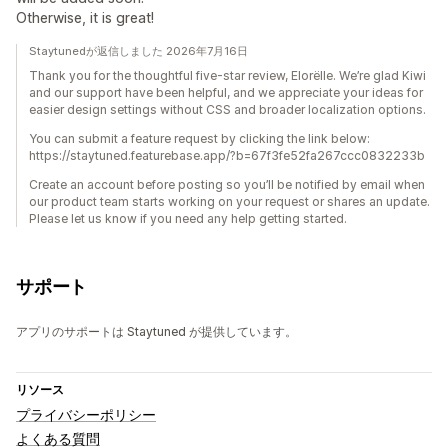
Otherwise, it is great!
Staytunedが返信しました 2026年7月16日
Thank you for the thoughtful five-star review, Elorëlle. We’re glad Kiwi
and our support have been helpful, and we appreciate your ideas for
easier design settings without CSS and broader localization options.
You can submit a feature request by clicking the link below:
https://staytuned.featurebase.app/?b=67f3fe52fa267ccc0832233b
Create an account before posting so you’ll be notified by email when
our product team starts working on your request or shares an update.
Please let us know if you need any help getting started.
サポート
アプリのサポートは Staytuned が提供しています。
リソース
プライバシーポリシー
よくある質問