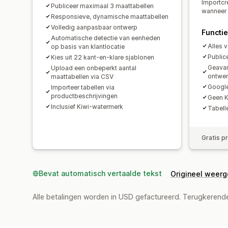
Importcr
Publiceer maximaal 3 maattabellen
wanneer 
Responsieve, dynamische maattabellen
Volledig aanpasbaar ontwerp
Functi
Automatische detectie van eenheden
Alles 
op basis van klantlocatie
Public
Kies uit 22 kant-en-klare sjablonen
Geavan
Upload een onbeperkt aantal
ontwer
maattabellen via CSV
Google
Importeer tabellen via
productbeschrijvingen
Geen K
Inclusief Kiwi-watermerk
Tabell
Gratis p
Bevat automatisch vertaalde tekst
Origineel weer
Alle betalingen worden in USD gefactureerd. Terugkeren