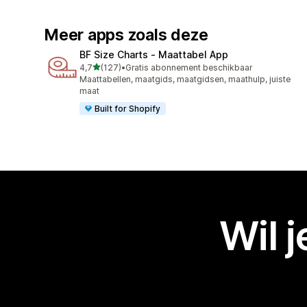
Meer apps zoals deze
BF Size Charts ‑ Maattabel App
van 5 sterren
4,7
(127)
•
Gratis abonnement beschikbaar
127 recensies in totaal
Maattabellen, maatgids, maatgidsen, maathulp, juiste
maat
Built for Shopify
Wil 