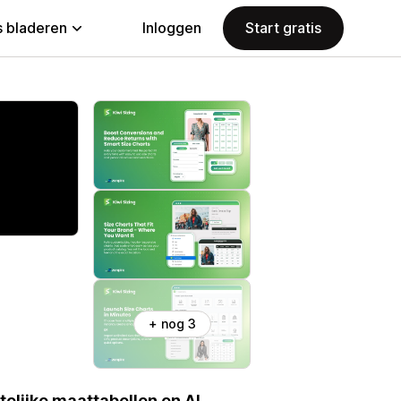
 bladeren
Inloggen
Start gratis
+ nog 3
elijke maattabellen en AI-