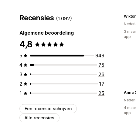
Recensies
Wikto
(1.092)
Nederl
3 maan
Algemene beoordeling
app
4,8
5
949
4
75
3
26
2
17
1
25
Anna 
Nederl
4 maan
Een recensie schrijven
app
Alle recensies