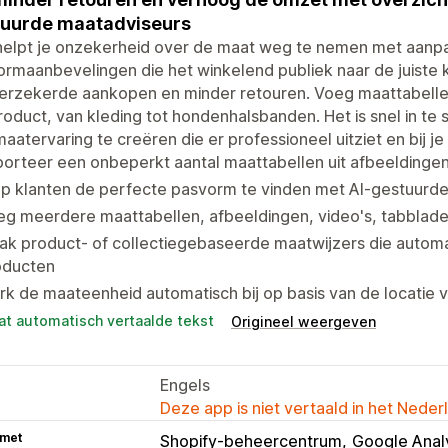
tuurde maatadviseurs
 helpt je onzekerheid over de maat weg te nemen met aanp
rmaanbevelingen die het winkelend publiek naar de juiste 
verzekerde aankopen en minder retouren. Voeg maattabelle
roduct, van kleding tot hondenhalsbanden. Het is snel in te st
aatervaring te creëren die er professioneel uitziet en bij je
orteer een onbeperkt aantal maattabellen uit afbeeldinge
lp klanten de perfecte pasvorm te vinden met AI-gestuurd
g meerdere maattabellen, afbeeldingen, video's, tabblade
ak product- of collectiegebaseerde maatwijzers die autom
oducten
k de maateenheid automatisch bij op basis van de locatie v
at automatisch vertaalde tekst
Origineel weergeven
Engels
Deze app is niet vertaald in het Neder
 met
Shopify-beheercentrum
Google Analy