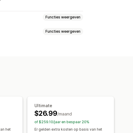
Functies weergeven
Functies weergeven
llen
Meerdere producten
gen
AI-aanbevelingen
ingen
Aangepaste tekst
erbergen
Afbeeldingen
Analytics
iantweergave
r en lettertype
prijzen
Kortingsopties
te tekst
Templates
 tabel
Eenheidsconversie
ectiepagina
Mobiel responsief
Ultimate
orraad
Weergave van voorraad
$26.99
/maand
of $259.10/jaar en bespaar 20%
van het
Er gelden extra kosten op basis van het