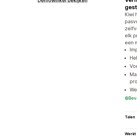
Demowinkel bekijken
ges
Kiwi
pasvo
zelf
elk p
een m
Imp
He
Voe
Ma
pr
Wer
Bev
Talen
Werkt