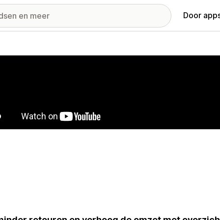
Door apps
ij met uitgelichte afbeeldingen
inder retouren en verhoog de omzet met overzicht