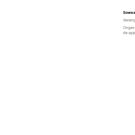
Sowea
Vereni
Ongeve
de ap