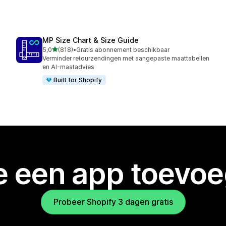
MP Size Chart & Size Guide
van 5 sterren
5,0
(818)
•
Gratis abonnement beschikbaar
818 recensies in totaal
Verminder retourzendingen met aangepaste maattabellen
en AI-maatadvies
Built for Shopify
je een app toevo
Probeer Shopify 3 dagen gratis