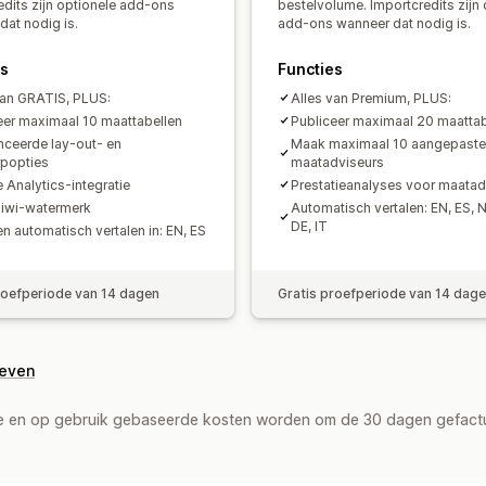
edits zijn optionele add-ons
bestelvolume. Importcredits zijn 
dat nodig is.
add-ons wanneer dat nodig is.
es
Functies
van GRATIS, PLUS:
Alles van Premium, PLUS:
eer maximaal 10 maattabellen
Publiceer maximaal 20 maattab
ceerde lay-out- en
Maak maximaal 10 aangepaste
popties
maatadviseurs
 Analytics-integratie
Prestatieanalyses voor maatad
iwi-watermerk
Automatisch vertalen: EN, ES, N
DE, IT
en automatisch vertalen in: EN, ES
roefperiode van 14 dagen
Gratis proefperiode van 14 dag
geven
de en op gebruik gebaseerde kosten worden om de 30 dagen gefact