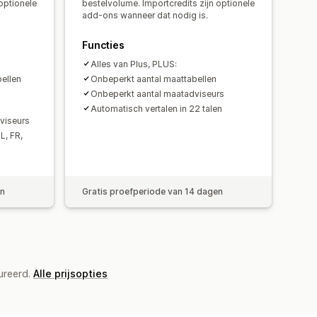
optionele
bestelvolume. Importcredits zijn optionele
add-ons wanneer dat nodig is.
Functies
Alles van Plus, PLUS:
ellen
Onbeperkt aantal maattabellen
Onbeperkt aantal maatadviseurs
Automatisch vertalen in 22 talen
viseurs
L, FR,
en
Gratis proefperiode van 14 dagen
ureerd.
Alle prijsopties