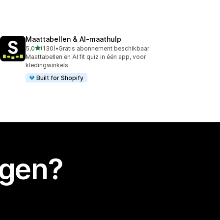
Maattabellen & AI‑maathulp
van 5 sterren
5,0
(130)
•
Gratis abonnement beschikbaar
130 recensies in totaal
Maattabellen en AI fit quiz in één app, voor
kledingwinkels
Built for Shopify
egen?