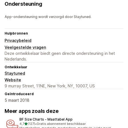
Ondersteuning
App-ondersteuning wordt verzorgd door Staytuned.
Hulpbronnen
Privacybeleid
Veelgestelde vragen
Deze ontwikkelaar biedt geen directe ondersteuning in het
Nederlands.
Ontwikkelaar
Staytuned
Website
9 murray Street, 11NE, New York, NY, 10007, US
Geïntroduceerd
5 maart 2018
Meer apps zoals deze
BF Size Charts ‑ Maattabel App
van 5 sterren
4,7
(127)
•
Gratis abonnement beschikbaar
127 recensies in totaal