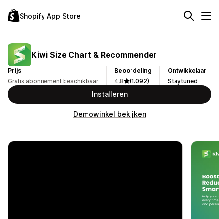
Shopify App Store
Kiwi Size Chart & Recommender
Prijs
Beoordeling
Ontwikkelaar
Gratis abonnement beschikbaar
4,8
(1.092)
Staytuned
Installeren
Demowinkel bekijken