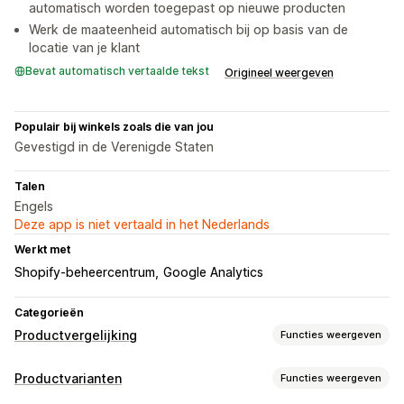
automatisch worden toegepast op nieuwe producten
Werk de maateenheid automatisch bij op basis van de
locatie van je klant
Bevat automatisch vertaalde tekst
Origineel weergeven
Populair bij winkels zoals die van jou
Gevestigd in de Verenigde Staten
Talen
Engels
Deze app is niet vertaald in het Nederlands
Werkt met
Shopify-beheercentrum
Google Analytics
Categorieën
Productvergelijking
Functies weergeven
Vergelijkingstools
Productvarianten
Functies weergeven
Vergelijkingstabel
Pop-ups
Maattabellen