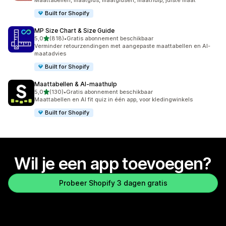
Maattabellen, maatgids, maatgidsen, maathulp, juiste maat
Built for Shopify
MP Size Chart & Size Guide
van 5 sterren
5,0
(818)
•
Gratis abonnement beschikbaar
818 recensies in totaal
Verminder retourzendingen met aangepaste maattabellen en AI-
maatadvies
Built for Shopify
Maattabellen & AI‑maathulp
van 5 sterren
5,0
(130)
•
Gratis abonnement beschikbaar
130 recensies in totaal
Maattabellen en AI fit quiz in één app, voor kledingwinkels
Built for Shopify
Wil je een app toevoegen?
Probeer Shopify 3 dagen gratis