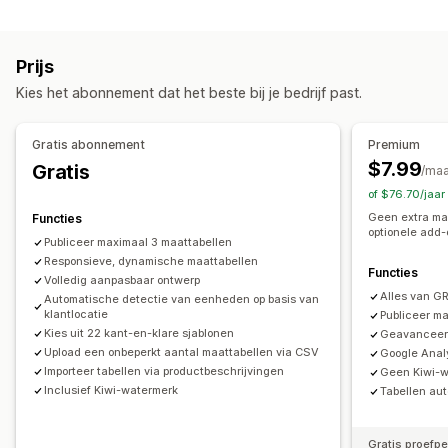
Aanpassing
Meerdere producten
Varianten
Specificaties
Stalen
Voorwaardelijke logica
Afmetingen
Aanbevelingen
AI-aanbevelingen
Filteren en sorteren
Prijs
Aangepaste tekst
Aangepaste HTML
Maattabellen
Weergeven en verbergen
Afbeeldingen
Analytics
Kies het abonnement dat het beste bij je bedrijf past.
Variantweergave
Weergaveopties
Prijs
Opmaak tabel
Aangepaste CSS
Kleur en lettertype
Gratis abonnement
Premium
Voorwaardelijke prijzen
Dynamische prijzen
Aangepaste pictogrammen
Aangepaste tekst
Templates
$7.99
Gratis
/ma
Kortingsopties
Prijsstijging voor premium
Importeren en exporteren
Zwevende tabel
of $76.70/jaa
Eenheidsconversie
Meerdere talen
Productpagina
Geen extra maa
Functies
Voorraad
optionele add-
Collectiepagina
Mobiel responsief
Publiceer maximaal 3 maattabellen
SKU-beheer
Beschikbaarheid van voorraad
Responsieve, dynamische maattabellen
Functies
Weergave van voorraad
Volledig aanpasbaar ontwerp
Alles van G
Automatische detectie van eenheden op basis van
klantlocatie
Publiceer m
Kies uit 22 kant-en-klare sjablonen
Geavanceerd
Upload een onbeperkt aantal maattabellen via CSV
Google Analy
Importeer tabellen via productbeschrijvingen
Geen Kiwi-
Inclusief Kiwi-watermerk
Tabellen aut
Gratis proefp