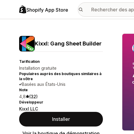
Shopify App Store
Galer
Kixxl: Gang Sheet Builder
Tarification
Installation gratuite
Populaires auprès des boutiques similaires à
la vôtre
Basées aux États-Unis
Note
4,8
(32)
Développeur
Kixxl LLC
Installer
Voir la boutique de démonstration