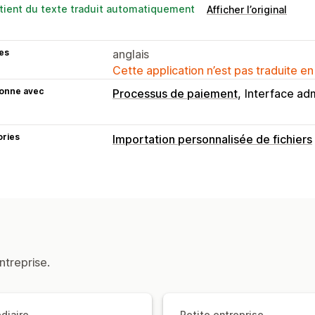
tient du texte traduit automatiquement
Afficher l’original
es
anglais
Cette application n’est pas traduite en
ionne avec
Processus de paiement
Interface adm
ories
Importation personnalisée de fichiers
Types de fichier
PNG
JPEG
PDF
Images
Gestion de fichiers
Recadrage d’images
Rotation d’imag
Police personnalisée
Champs personn
ntreprise.
Modifications en bloc
Prévisualisatio
Impression
diaire
Petite entreprise