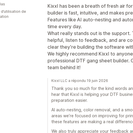
Bas
Kixxl has been a breath of fresh air f
d’utilisation de
builder is fast, intuitive, and makes p
cation
Features like AI auto-nesting and auto
time every day.
What really stands out is the support.
helpful, listen to feedback, and are co
clear they're building the software wit
We highly recommend Kixxl to anyone l
professional DTF gang sheet builder. 
team behind it!
Kixxl LLC a répondu 19 juin 2026
Thank you so much for the kind words an
hear that Kixxl is helping your DTF busin
preparation easier.
AI auto-nesting, color removal, and a sm
areas we’re focused on improving for print
these features are making a real differenc
We also truly appreciate your feedback an