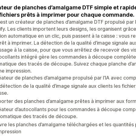
teur de planches d’amalgame DTF simple et rapid
fichiers prêts à imprimer pour chaque commande.
 est un créateur de planches d’amalgame DTF propulsé par l’
fy. Les clients importent leurs designs, les organisent grâce
ion automatique en un clic, puis passent à la caisse : vous r
rêt à imprimer. La détection de la qualité d’image signale aux 
ssage à la caisse, pour que vous arrêtiez de recevoir des v
ocollants intégré gère les commandes à découpe complète 
matique des tracés de découpe. Suivez chaque planche d’a
e impression.
ateur de planches d’amalgame propulsé par l’IA avec compo
détection de la qualité d’image signale aux clients les fichier
sse.
orter des planches d’amalgame prêtes à imprimer aux form
ateur d’autocollants pour les commandes à découpe complè
tomatique des tracés de découpe.
vre les planches d’amalgame téléchargées et les quantité
mpression