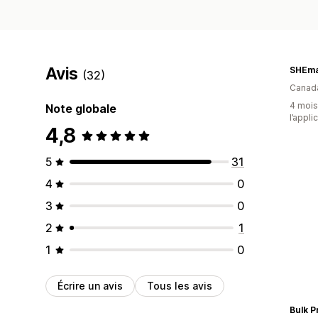
Avis
SHEma
(32)
Canad
4 mois 
Note globale
l’appli
4,8
5
31
4
0
3
0
2
1
1
0
Écrire un avis
Tous les avis
Bulk P