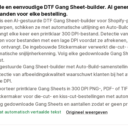
le en eenvoudige DTF Gang Sheet-builder. AI gener
anden voor elke bestelling.
 is een AI-gestuurde DTF Gang Sheet-builder voor Shopify-
rpen, schikken ze met automatische uitlijning en Auto-Build
ngt elke keer een printklaar 300 DPI-bestand. Detectie va
en voor bestanden met een lage DPI voordat ze afrekenen,
ontvangt. De ingebouwde Stickermaker verwerkt die-cut- e
atische snijlijnherkenning. Volg elke gedownloade Gang Sh
t.
gestuurde Gang Sheet-builder met Auto-Build-samenstelling
ectie van afbeeldingskwaliteit waarschuwt klanten bij het
e DPI.
orteer printklare Gang Sheets in 300 DPI PNG-, PDF- of TI
ckermaker voor die-cut- en kiss-cut-bestellingen met automa
g gedownloade Gang Sheets en aantallen zodat er geen pri
at automatisch vertaalde tekst
Origineel weergeven