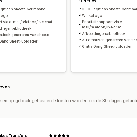
es
Functies
sqft aan sheets per maand
3.500 sqft aan sheets per maa
logo
Winkellogo
 via e-mail/telefoon/live chat
Prioriteitssupport via e-
mail/telefoon/live chat
dingenbibliotheek
Afbeeldingenbibliotheek
tisch genereren van sheets
Automatisch genereren van sh
 Gang Sheet-uploader
Gratis Gang Sheet-uploader
geven
de en op gebruik gebaseerde kosten worden om de 30 dagen gefact
kes Transfers