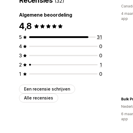
Recensies
(32)
Canad
4 maan
Algemene beoordeling
app
4,8
5
31
4
0
3
0
2
1
1
0
Een recensie schrijven
Alle recensies
Bulk P
Nederl
6 maan
app