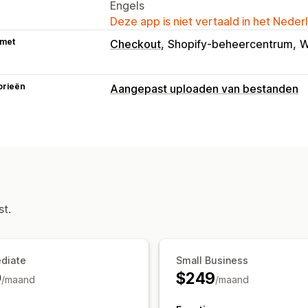
Engels
Deze app is niet vertaald in het Neder
 met
Checkout
Shopify-beheercentrum
W
orieën
Aangepast uploaden van bestanden
Bestandstypes
PNG
JPEG
PDF
Afbeeldingen
Bestandsbeheer
Afbeelding bijsnijden
Afbeelding rot
Aangepast lettertype
Aangepaste v
st.
Bulkbewerking
Voorbeeld
Bestand 
ediate
Small Business
9
$249
/maand
/maand