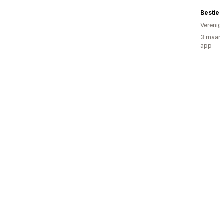
Bestie
Vereni
3 maan
app