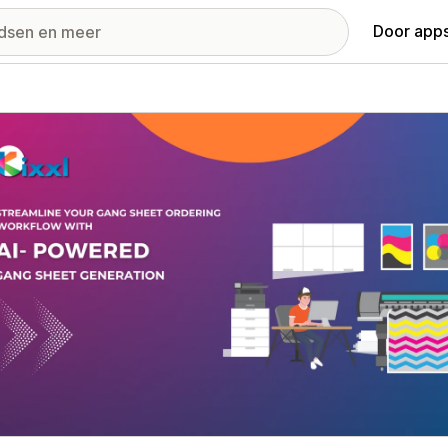
Door apps
ij met uitgelichte afbeeldingen