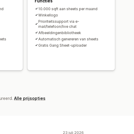
Functies
nd
10.000 sqft aan sheets per maand
Winkellogo
Prioriteitssupport via e-
mail/telefoon/live chat
Afbeeldingenbibliotheek
eets
Automatisch genereren van sheets
Gratis Gang Sheet-uploader
ureerd.
Alle prijsopties
23 juli 2026