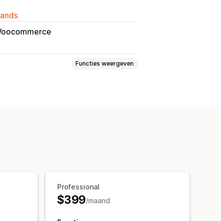
lands
oocommerce
Functies weergeven
eren
Tekst toevoegen
elden
Bestandsconversie
downloaden
Afdrukken
Professional
$399
/maand