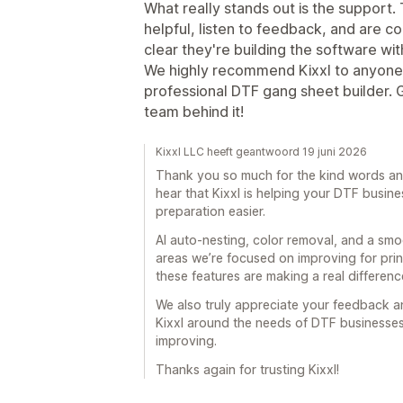
What really stands out is the support.
helpful, listen to feedback, and are co
clear they're building the software wit
We highly recommend Kixxl to anyone l
professional DTF gang sheet builder. 
team behind it!
Kixxl LLC heeft geantwoord 19 juni 2026
Thank you so much for the kind words an
hear that Kixxl is helping your DTF busin
preparation easier.
AI auto-nesting, color removal, and a sm
areas we’re focused on improving for print
these features are making a real differenc
We also truly appreciate your feedback an
Kixxl around the needs of DTF businesses,
improving.
Thanks again for trusting Kixxl!