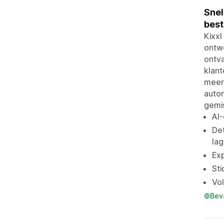
Snel
best
Kixxl
ontwe
ontva
klant
meer 
autom
gemis
AI-
Det
lag
Exp
Sti
Vol
Bev