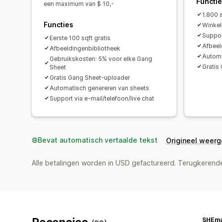
Functi
een maximum van $ 10,-
1.800 
Functies
Winkel
Support
Eerste 100 sqft gratis
Afbeel
Afbeeldingenbibliotheek
Automa
Gebruikskosten: 5% voor elke Gang
Gratis
Sheet
Gratis Gang Sheet-uploader
Automatisch genereren van sheets
Support via e-mail/telefoon/live chat
Bevat automatisch vertaalde tekst
Origineel weer
Alle betalingen worden in USD gefactureerd. Terugkeren
SHEma