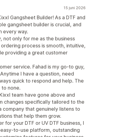
15 juni 2026
Kixxl Gangsheet Builder! As a DTF and
le gangsheet builder is crucial, and
n every way.
y, not only for me as the business
rdering process is smooth, intuitive,
le providing a great customer
stomer service. Fahad is my go-to guy,
! Anytime I have a question, need
 always quick to respond and help. The
 to none.
 Kixxl team have gone above and
changes specifically tailored to the
 a company that genuinely listens to
utions that help them grow.
der for your DTF or UV DTF business, I
easy-to-use platform, outstanding
customize features for your business,