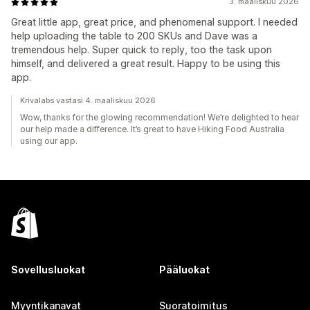
3. maaliskuu 2026
Great little app, great price, and phenomenal support. I needed
help uploading the table to 200 SKUs and Dave was a
tremendous help. Super quick to reply, too the task upon
himself, and delivered a great result. Happy to be using this
app.
Krivalabs vastasi 4. maaliskuu 2026
Wow, thanks for the glowing recommendation! We’re delighted to hear
our help made a difference. It’s great to have Hiking Food Australia
using our app.
Sovellusluokat
Pääluokat
Myyntikanavat
Suoratoimitus