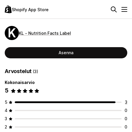
Shopify App Store
KL ‑ Nutrition Facts Label
Asenna
Arvostelut
(3)
Kokonaisarvio
5
5
3
4
0
3
0
2
0