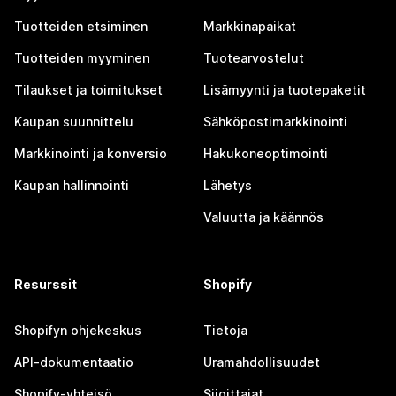
Tuotteiden etsiminen
Markkinapaikat
Tuotteiden myyminen
Tuotearvostelut
Tilaukset ja toimitukset
Lisämyynti ja tuotepaketit
Kaupan suunnittelu
Sähköpostimarkkinointi
Markkinointi ja konversio
Hakukoneoptimointi
Kaupan hallinnointi
Lähetys
Valuutta ja käännös
Resurssit
Shopify
Shopifyn ohjekeskus
Tietoja
API-dokumentaatio
Uramahdollisuudet
Shopify-yhteisö
Sijoittajat