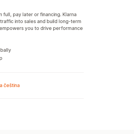
ull, pay later or financing. Klarna
raffic into sales and build long-term
rna empowers you to drive performance
bally
up
a čeština