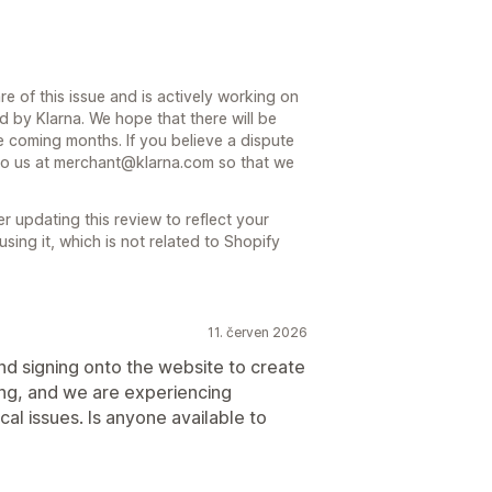
e of this issue and is actively working on
d by Klarna. We hope that there will be
e coming months. If you believe a dispute
to us at merchant@klarna.com so that we
er updating this review to reflect your
sing it, which is not related to Shopify
11. červen 2026
nd signing onto the website to create
ing, and we are experiencing
al issues. Is anyone available to