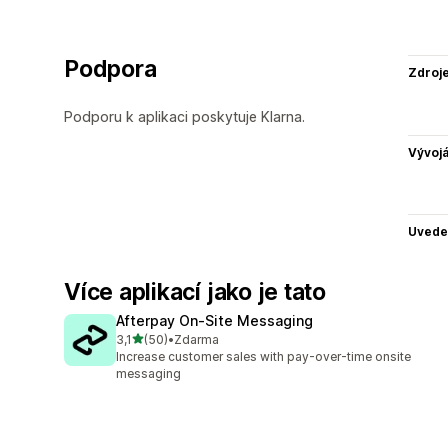
Podpora
Zdroj
Podporu k aplikaci poskytuje Klarna.
Vývojá
Uvede
Více aplikací jako je tato
Afterpay On‑Site Messaging
z 5 hvězd
3,1
(50)
•
Zdarma
Celkový počet recenzí: 50
Increase customer sales with pay-over-time onsite
messaging