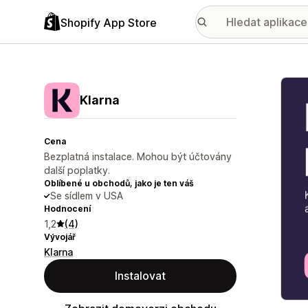
Shopify App Store
Galer
Klarna
Cena
Bezplatná instalace. Mohou být účtovány
další poplatky.
Oblíbené u obchodů, jako je ten váš
Se sídlem v USA
Hodnocení
1,2
(4)
Vývojář
Klarna
Instalovat