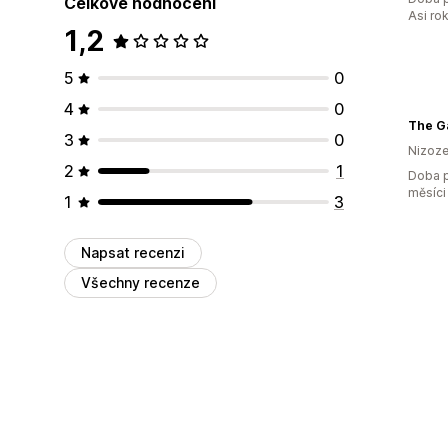
Celkové hodnocení
Asi ro
1,2
5
0
4
0
The G
3
0
Nizoz
2
1
Doba p
měsíci
1
3
Napsat recenzi
Všechny recenze