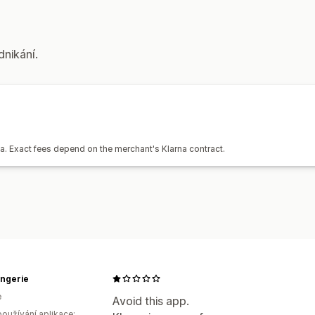
dnikání.
na. Exact fees depend on the merchant's Klarna contract.
lingerie
e
Avoid this app.
oužívání aplikace: