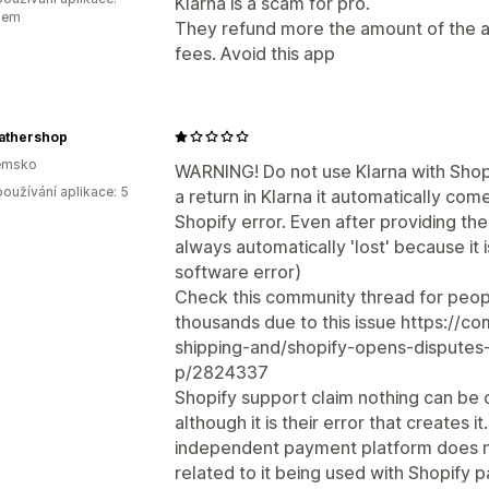
Klarna is a scam for pro.
kem
They refund more the amount of the ar
fees. Avoid this app
athershop
emsko
WARNING! Do not use Klarna with Shop
oužívání aplikace: 5
a return in Klarna it automatically com
Shopify error. Even after providing th
always automatically 'lost' because it i
software error)
Check this community thread for peop
thousands due to this issue https://
shipping-and/shopify-opens-disputes
p/2824337
Shopify support claim nothing can be 
although it is their error that creates i
independent payment platform does not 
related to it being used with Shopify