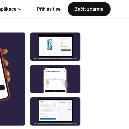
aplikace
Přihlásit se
Začít zdarma