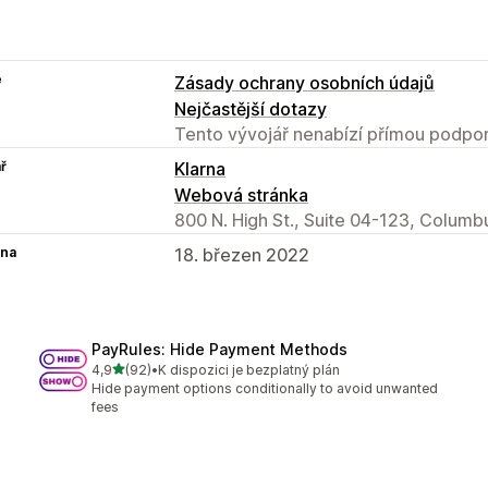
e
Zásady ochrany osobních údajů
Nejčastější dotazy
Tento vývojář nenabízí přímou podpor
ř
Klarna
Webová stránka
800 N. High St., Suite 04-123, Columb
na
18. březen 2022
PayRules: Hide Payment Methods
z 5 hvězd
4,9
(92)
•
K dispozici je bezplatný plán
Celkový počet recenzí: 92
Hide payment options conditionally to avoid unwanted
fees