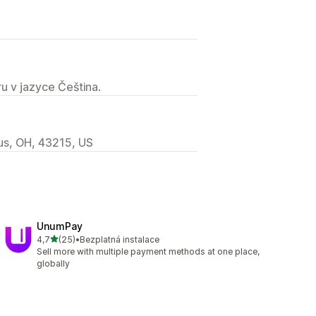
u v jazyce Čeština.
us, OH, 43215, US
UnumPay
z 5 hvězd
4,7
(25)
•
Bezplatná instalace
Celkový počet recenzí: 25
Sell more with multiple payment methods at one place,
globally