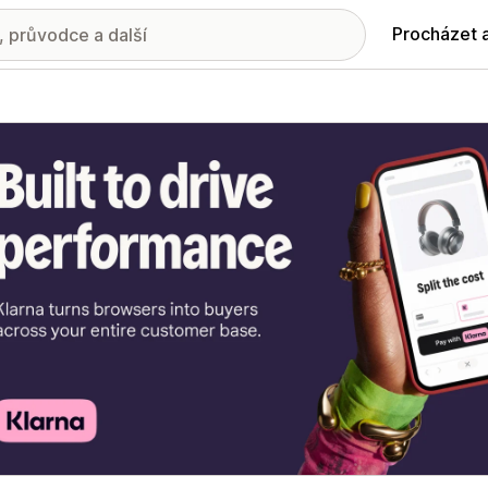
Procházet 
ie propagovaných obrázků