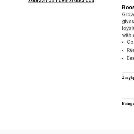
Zobrazit demoverzi obchodu
Boos
Grow 
gives
loyal
with 
Con
Re
Eas
Jazyk
Katego