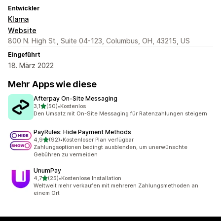
Entwickler
Klarna
Website
800 N. High St., Suite 04-123, Columbus, OH, 43215, US
Eingeführt
18. März 2022
Mehr Apps wie diese
Afterpay On‑Site Messaging
von 5 Sternen
3,1
(50)
•
Kostenlos
50 Rezensionen insgesamt
Den Umsatz mit On-Site Messaging für Ratenzahlungen steigern
PayRules: Hide Payment Methods
von 5 Sternen
4,9
(92)
•
Kostenloser Plan verfügbar
92 Rezensionen insgesamt
Zahlungsoptionen bedingt ausblenden, um unerwünschte
Gebühren zu vermeiden
UnumPay
von 5 Sternen
4,7
(25)
•
Kostenlose Installation
25 Rezensionen insgesamt
Weltweit mehr verkaufen mit mehreren Zahlungsmethoden an
einem Ort