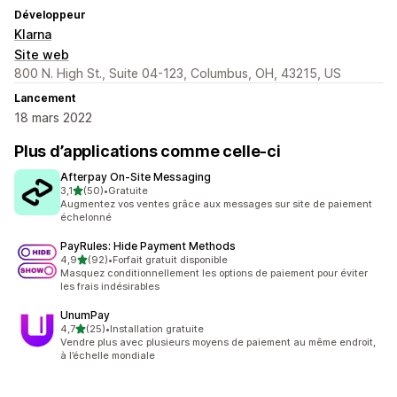
Développeur
Klarna
Site web
800 N. High St., Suite 04-123, Columbus, OH, 43215, US
Lancement
18 mars 2022
Plus d’applications comme celle-ci
Afterpay On‑Site Messaging
étoile(s) sur 5
3,1
(50)
•
Gratuite
50 avis au total
Augmentez vos ventes grâce aux messages sur site de paiement
échelonné
PayRules: Hide Payment Methods
étoile(s) sur 5
4,9
(92)
•
Forfait gratuit disponible
92 avis au total
Masquez conditionnellement les options de paiement pour éviter
les frais indésirables
UnumPay
étoile(s) sur 5
4,7
(25)
•
Installation gratuite
25 avis au total
Vendre plus avec plusieurs moyens de paiement au même endroit,
à l’échelle mondiale