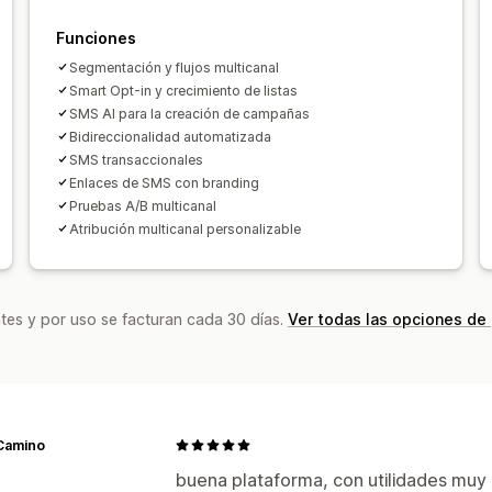
Campañas de gestión
Funciones
Herramienta de edición
Plantillas
Ge
Segmentación y flujos multicanal
Código personalizado
Fuentes perso
Smart Opt-in y crecimiento de listas
Importar y exportar
Dominios de corr
SMS AI para la creación de campañas
Lista de captura de correos electróni
Bidireccionalidad automatizada
SMS transaccionales
Activadores y reglas
Automatizacion
Enlaces de SMS con branding
Segmentación
Etiquetas
Seguimien
Pruebas A/B multicanal
Información útil y consejos
Informes 
Atribución multicanal personalizable
API y webhook
tes y por uso se facturan cada 30 días.
Ver todas las opciones de
Camino
buena plataforma, con utilidades muy p