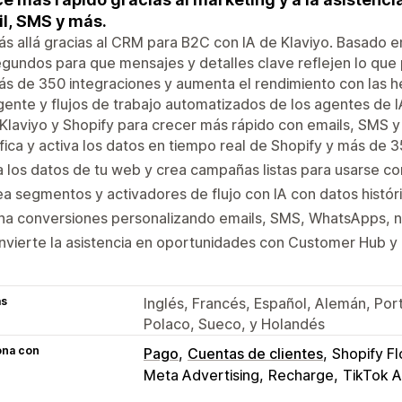
l, SMS y más.
s allá gracias al CRM para B2C con IA de Klaviyo. Basado en
egundos para que mensajes y detalles clave reflejen lo que p
s de 350 integraciones y aumenta el rendimiento con las 
igente y flujos de trabajo automatizados de los agentes de
Klaviyo y Shopify para crecer más rápido con emails, SMS y 
fica y activa los datos en tiempo real de Shopify y más de 3
 los datos de tu web y crea campañas listas para usarse c
a segmentos y activadores de flujo con IA con datos históri
a conversiones personalizando emails, SMS, WhatsApps, no
vierte la asistencia en oportunidades con Customer Hub y
as
Inglés, Francés, Español, Alemán, Port
Polaco, Sueco, y Holandés
ona con
Pago
Cuentas de clientes
Shopify F
Meta Advertising
Recharge
TikTok A