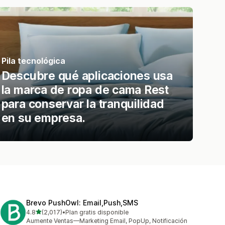
Pila tecnológica
Descubre qué aplicaciones usa
la marca de ropa de cama Rest
para conservar la tranquilidad
en su empresa.
Brevo PushOwl: Email,Push,SMS
de 5 estrellas
4.8
(2,017)
•
Plan gratis disponible
2017 reseñas en total
Aumente Ventas—Marketing Email, PopUp, Notificación