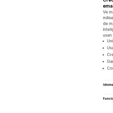
emai
Ve má
milis
de má
intel
usan 
Uni
Usa
Cre
Gan
Con
Idiom
Funci