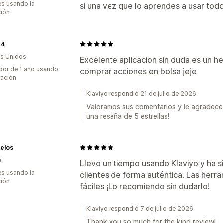
s usando la
si una vez que lo aprendes a usar todo
ción
04
s Unidos
Excelente aplicacion sin duda es un h
dor de 1 año usando
comprar acciones en bolsa jeje
cación
Klaviyo respondió 21 de julio de 2026
Valoramos sus comentarios y le agradec
una reseña de 5 estrellas!
pelos
a
Llevo un tiempo usando Klaviyo y ha s
s usando la
clientes de forma auténtica. Las herr
ción
fáciles ¡Lo recomiendo sin dudarlo!
Klaviyo respondió 7 de julio de 2026
Thank you so much for the kind review!