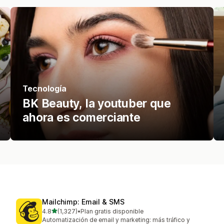
Tecnología
BK Beauty, la youtuber que
ahora es comerciante
Mailchimp: Email & SMS
de 5 estrellas
4.8
(1,327)
•
Plan gratis disponible
1327 reseñas en total
Automatización de email y marketing: más tráfico y