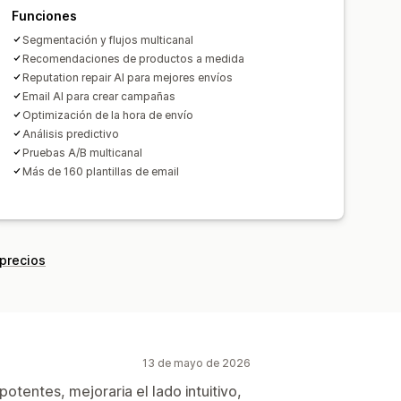
Funciones
neración de IA
Localización
Segmentación y flujos multicanal
Recomendaciones de productos a medida
nalizadas
Edición masiva
Reputation repair AI para mejores envíos
eo electrónico
Consentimiento
Email AI para crear campañas
cos
Lista de captura de SMS
Optimización de la hora de envío
es
Segmentación
Geolocalización
Análisis predictivo
Pruebas A/B multicanal
to
Informes
Más de 160 plantillas de email
y estadísticas
Prueba A/B
 precios
13 de mayo de 2026
otentes, mejoraria el lado intuitivo,