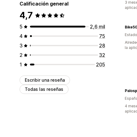
3 mese
Calificación general
aplica
4,7
5
2,6 mil
Bike5
Estado
4
75
Alrede
3
28
la apli
2
32
1
205
Escribir una reseña
Todas las reseñas
Palos
Españ
4 mese
aplica