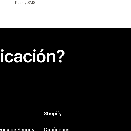
Push y SMS
icación?
Shopify
yuda de Shopify
Conócenos