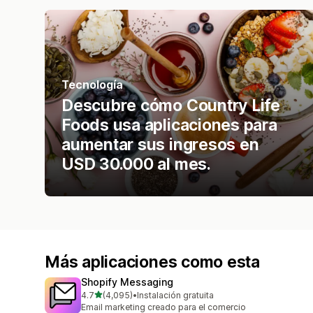
Tecnología
Descubre cómo Country Life
Foods usa aplicaciones para
aumentar sus ingresos en
USD 30.000 al mes.
Más aplicaciones como esta
Shopify Messaging
de 5 estrellas
4.7
(4,095)
•
Instalación gratuita
4095 reseñas en total
Email marketing creado para el comercio