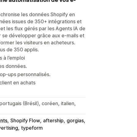
ynchronise les données Shopify en
ées issues de 350+ intégrations et
t les flux gérés par les Agents IA de
ur se développer grâce aux e-mails et
former les visiteurs en acheteurs.
us de 350 applis.
 à l’emploi
les données.
op-ups personnalisés.
client en achats
ortugais (Brésil), coréen, italien,
nts
Shopify Flow
aftership
gorgias
vertising
typeform