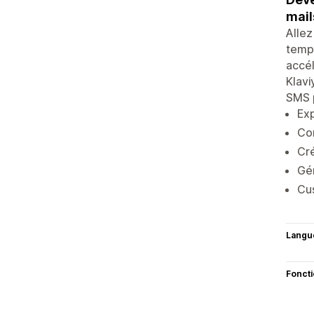
mail
Allez
temps
accél
Klavi
SMS p
Exp
Com
Cré
Gén
Cus
Langu
Fonct