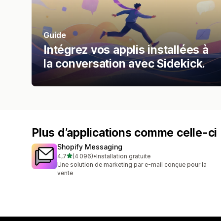
Guide
Intégrez vos applis installées à
la conversation avec Sidekick.
Plus d’applications comme celle-ci
Shopify Messaging
étoile(s) sur 5
4,7
(4 096)
•
Installation gratuite
4096 avis au total
Une solution de marketing par e-mail conçue pour la
vente