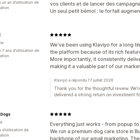
 un an d’utilisation de
vos clients et de lancer des campagne
cation
Un seul petit bémol : le forfait augment
E
ie
We've been using Klaviyo for a long t
 7 ans d’utilisation de
the platform because of its rich feature
cation
More importantly, it consistently deliv
making it a valuable part of our market
Klaviyo a répondu 17 juillet 2026
Thank you for the thoughtful review. We'r
delivered a strong return on investment f
 Dogs
ie
Everything just works - from popup t
 d’utilisation de
We run a premium dog care store in B
cation
backbone of our email marketing. The 