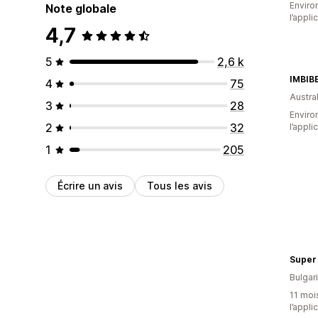
Environ
Note globale
l’appli
4,7
5
2,6 k
IMBIB
4
75
Austral
3
28
Environ
2
32
l’appli
1
205
Écrire un avis
Tous les avis
Super
Bulgar
11 mois
l’appli