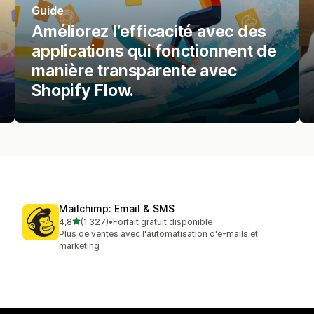
Guide
Améliorez l’efficacité avec des
applications qui fonctionnent de
manière transparente avec
Shopify Flow.
Mailchimp: Email & SMS
étoile(s) sur 5
4,8
(1 327)
•
Forfait gratuit disponible
1327 avis au total
Plus de ventes avec l'automatisation d'e-mails et
marketing