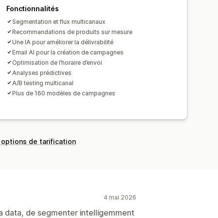
iste de collecte de SMS
Fonctionnalités
ons
Ciblage
Géolocalisation
Segmentation et flux multicanaux
Recommandations de produits sur mesure
rts
Informations et conseils
Une IA pour améliorer la délivrabilité
et webhooks
Email AI pour la création de campagnes
Optimisation de l’horaire d’envoi
Analyses prédictives
A/B testing multicanal
Plus de 160 modèles de campagnes
 options de tarification
4 mai 2026
la data, de segmenter intelligemment