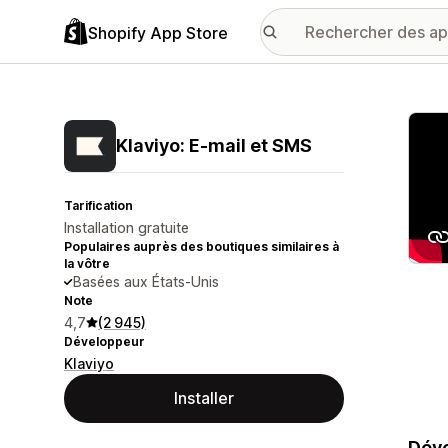
Shopify App Store
Galer
Klaviyo: E‑mail et SMS
Tarification
Installation gratuite
Populaires auprès des boutiques similaires à
la vôtre
Basées aux États-Unis
Note
4,7
(2 945)
Développeur
Klaviyo
Installer
Déve