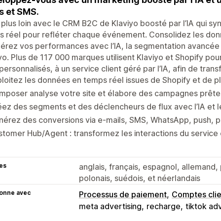
s et SMS.
 plus loin avec le CRM B2C de Klaviyo boosté par l’IA qui s
 réel pour refléter chaque événement. Consolidez les donn
érez vos performances avec l’IA, la segmentation avancée e
yo. Plus de 117 000 marques utilisent Klaviyo et Shopify po
ersonnalisés, à un service client géré par l’IA, afin de trans
loitez les données en temps réel issues de Shopify et de pl
poser analyse votre site et élabore des campagnes prêtes
ez des segments et des déclencheurs de flux avec l’IA et 
érez des conversions via e-mails, SMS, WhatsApp, push, p
tomer Hub/Agent : transformez les interactions du service 
es
anglais, français, espagnol, allemand, p
polonais, suédois, et néerlandais
ionne avec
Processus de paiement
Comptes clie
meta advertising
recharge
tiktok ad