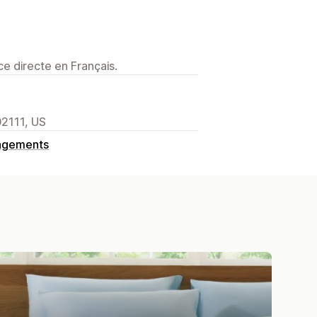
e directe en Français.
02111, US
angements