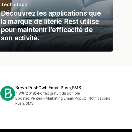
Tech stack
Découvrez les applications que
la marque de literie Rest utilise
pour maintenir l’efficacité de
son activité.
Brevo PushOwl: Email,Push,SMS
étoile(s) sur 5
4,8
(2 018)
•
Forfait gratuit disponible
2018 avis au total
Boostez Ventes—Marketing Email, PopUp, Notifications
Push, SMS