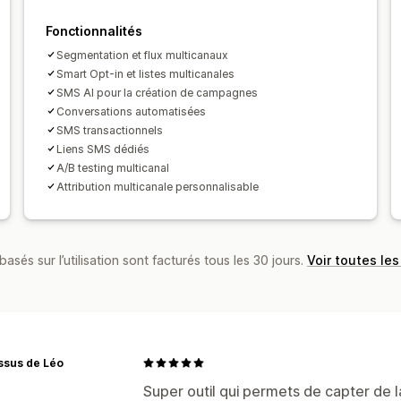
Liste de collecte d’adresses e-mail
L
Fonctionnalités
Déclencheurs et règles
Automatisati
Segmentation et flux multicanaux
Segmentation
Balisage
Suivi
Rappo
Smart Opt-in et listes multicanales
Analyses de données
Test A/B
API 
SMS AI pour la création de campagnes
Conversations automatisées
SMS transactionnels
Liens SMS dédiés
A/B testing multicanal
Attribution multicanale personnalisable
basés sur l’utilisation sont facturés tous les 30 jours.
Voir toutes les
ssus de Léo
Super outil qui permets de capter de 