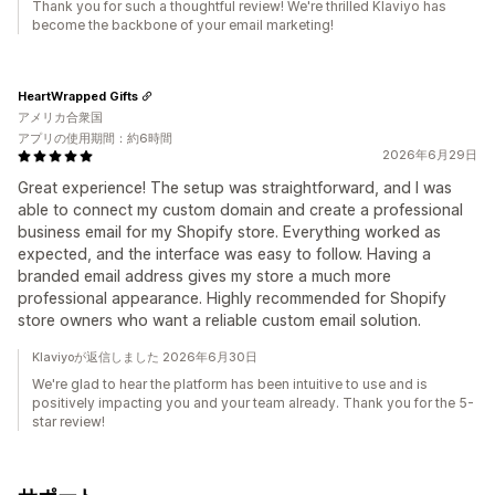
Thank you for such a thoughtful review! We're thrilled Klaviyo has
become the backbone of your email marketing!
HeartWrapped Gifts
アメリカ合衆国
アプリの使用期間：約6時間
2026年6月29日
Great experience! The setup was straightforward, and I was
able to connect my custom domain and create a professional
business email for my Shopify store. Everything worked as
expected, and the interface was easy to follow. Having a
branded email address gives my store a much more
professional appearance. Highly recommended for Shopify
store owners who want a reliable custom email solution.
Klaviyoが返信しました 2026年6月30日
We're glad to hear the platform has been intuitive to use and is
positively impacting you and your team already. Thank you for the 5-
star review!