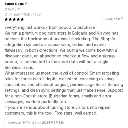
Super Dogs
ブルガリア
アプリの使用期間：11ヶ月
2026年7月8日
Everything just works - from popup to purchase
We run a premium dog care store in Bulgaria and Klaviyo has
become the backbone of our email marketing. The Shopify
integration synced our subscribers, orders and events
flawlessly, in both directions. We built a welcome flow with a
discount code, an abandoned checkout flow and a signup
popup, all connected to the store data without a single
technical issue.
What impressed us most: the level of control. Smart targeting
rules for forms (scroll depth, exit intent, excluding existing
subscribers and checkout pages), per-message Smart Sending
settings, and clean sync settings that just make sense. Support
for a non-English store (Bulgarian forms, emails and error
messages) worked perfectly too.
If you are serious about turning store visitors into repeat
customers, this is the tool. Five stars, well earned.
Klaviyoが返信しました 2026年7月8日