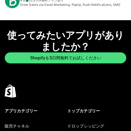
5つ星中
4.8
(2,017)
•
無料プランあり
合計レビュー数：2017件
Grow Sales via Email Marketing, PopUp, Push Notifications, SMS
使ってみたいアプリがあり
ましたか？
Shopifyを3日間無料でお試しください
アプリカテゴリー
トップカテゴリー
販売チャネル
ドロップシッピング