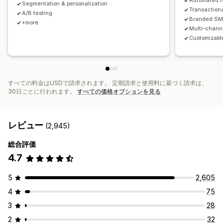
Automated t
Segmentation & personalization
レポート
インサイトとヒント
分析
A/Bテスト
APIとWebhook
Transaction
A/B testing
Branded SMS
+more
Multi-chann
Customizable
すべての料金はUSDで請求されます。 定期請求と使用料に基づく請求は、
30日ごとに行われます。
すべての価格オプションを見る
レビュー
(2,945)
総合評価
4.7
5
2,605
4
75
3
28
2
32