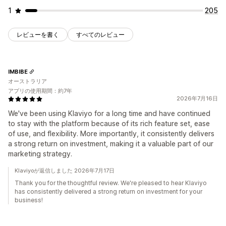
1
205
レビューを書く
すべてのレビュー
IMBIBE
オーストラリア
アプリの使用期間：約7年
2026年7月16日
We've been using Klaviyo for a long time and have continued
to stay with the platform because of its rich feature set, ease
of use, and flexibility. More importantly, it consistently delivers
a strong return on investment, making it a valuable part of our
marketing strategy.
Klaviyoが返信しました 2026年7月17日
Thank you for the thoughtful review. We're pleased to hear Klaviyo
has consistently delivered a strong return on investment for your
business!