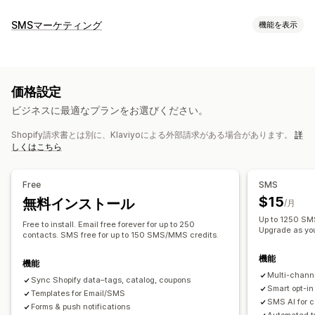
キャンペーンタイプ
SMSマーケティング
機能を表示
メールキャンペーン
SMSキャンペーン
プッシュ通知
キャンペーン管理
ニュースレター
ポップアップ
フォーム
ディスカウント
A/Bテスト
一括メッセージ
コンプライアンス
プロモーション
アップセルメール
クロスセルメール
価格設定
カスタム送信元ID
パーソナライズ式メッセージ
カートメール
チェックアウトメール
出口意図
カゴ落ち
ビジネスに最適なプランをお選びください。
スケジュール式メッセージ
テンプレート
双方向メッセージ
カゴ落ちの表示
ウェルカムメール
フォローアップメール
コンバージョン指標
リアルタイム分析
ROI追跡
値下げ通知メール
再入荷通知メール
ウィンバックメール
Shopify請求書とは別に、Klaviyoによる外部請求がある場合があります。
詳
しくはこちら
セグメンテーション
カスタムセグメント
オプトイン
おすすめ商品
ドリップキャンペーン
定期購入
商品レビュー
カスタムキャンペーン
ワークフローのオートメーション
Free
SMS
カートリカバリー
誕生日メッセージ
クーポンコード
キャンペーン管理
$15
無料インストール
/月
フィードバックのリクエスト
注文の確認
おすすめ商品
編集ツール
テンプレート
AI生成
ローカライズ
Up to 1250 SMS
Free to install. Email free forever for up to 250
注文追跡
ウェルカムメッセージ
ウィンバックキャンペーン
Upgrade as yo
カスタムコード
カスタムフォント
一括編集
contacts. SMS free for up to 150 SMS/MMS credits.
インポートとエクスポート
メールドメイン
同意収集
機能
機能
メールアドレスの収集リスト
SMSの収集リスト
Multi-chann
Sync Shopify data–tags, catalog, coupons
トリガーとルール
オートメーション
ターゲティング
Smart opt-in
Templates for Email/SMS
SMS AI for 
ジオロケーション
セグメンテーション
タグ付け
追跡
Forms & push notifications