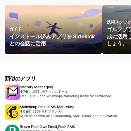
技術スタッ
ガイド
ゴルフブラ
インストール済みアプリを Sidekick
成に活用
との会話に活用
しょう。
類似のアプリ
Shopify Messaging
5つ星中
4.7
(4,095)
•
無料インストール
合計レビュー数：4095件
Email, SMS, and WhatsApp marketing made for commerce
Mailchimp Email SMS Marketing
5つ星中
4.8
(1,326)
•
無料プランあり
合計レビュー数：1326件
Drive sales with email marketing, SMS, forms, and automation
Brevo PushOwl: Email,Push,SMS