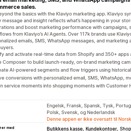
mmerce sales.
yond the basics with the Klaviyo marketing app. Klaviyo syn
 message and insight reflects what’s happening in your stor
grations and boost marketing performance with campaigns,
lows from Klaviyo’s AI Agents. Over 117k brands use Klaviy
nalized emails, SMS, WhatsApp messages, and marketing au
buyers.
fy and activate real-time data from Shopify and 350+ apps 
e Composer to build launch-ready, on-brand marketing cam
ate AI-powered segments and flow triggers using historical
ve conversions with personalized email, SMS, WhatsApp, m
rn service moments into shopping moments with Customer
Engelsk, Fransk, Spansk, Tysk, Portugis
Polsk, Svensk, og Nederlandsk
Denne appen er ikke oversatt til Nors
rer med
Butikkens kasse
Kundekontoer
Shop