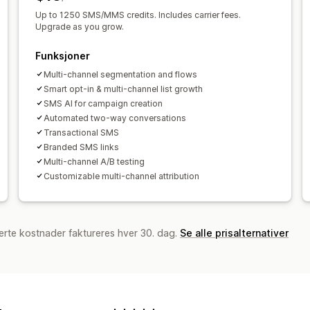
Egendefinert kode
Egendefinerte skr
Up to 1250 SMS/MMS credits. Includes carrier fees.
Import og eksport
E-postdomener
I
Upgrade as you grow.
Liste for innhenting av e-postadresse
Funksjoner
Liste for innhenting av SMS-nummer
Multi-channel segmentation and flows
Målretting
Geolokalisering
Segment
Smart opt-in & multi-channel list growth
Rapportering
Innsikt og tips
Analyse
SMS AI for campaign creation
Automated two-way conversations
Transactional SMS
Branded SMS links
Multi-channel A/B testing
Customizable multi-channel attribution
erte kostnader faktureres hver 30. dag.
Se alle prisalternativer