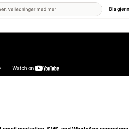
Bla gjen
ri med fremhevede bilder
d email marketing, SMS, and WhatsApp campaigns 