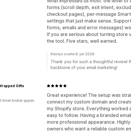
What impressed us most: the level of c
forms (scroll depth, exit intent, exclu
checkout pages), per-message Smart 
settings that just make sense. Support
forms, emails and error messages) wo
If you are serious about turning store v
the tool. Five stars, well earned.
Klaviyo svarte 8. juli 2026
Thank you for such a thoughtful review! W
backbone of your email marketing!
Wrapped Gifts
Great experience! The setup was strai
6 timer bruker appen
connect my custom domain and create 
my Shopify store. Everything worked 
easy to follow. Having a branded emai
more professional appearance. Highl
owners who want a reliable custom ema