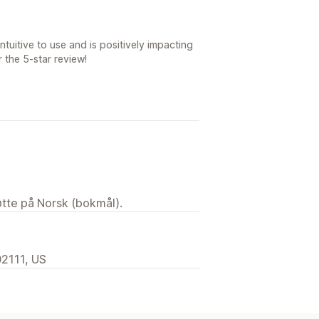
ntuitive to use and is positively impacting
 the 5-star review!
tøtte på Norsk (bokmål).
02111, US