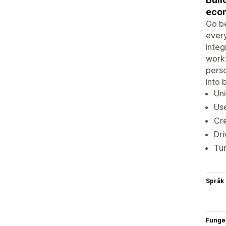
eco
Go be
every
inte
workf
perso
into 
Uni
Us
Cre
Dri
Tu
Språk
Funge