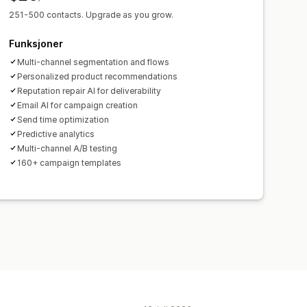
ifttyper
Masseredigering
251-500 contacts. Upgrade as you grow.
nnhenting av samtykker
r
Funksjoner
Utløsere og regler
Automasjoner
Multi-channel segmentation and flows
Personalized product recommendations
ering
Tagging
Sporing
Reputation repair AI for deliverability
A/B-testing
API-er og webhooker
Email AI for campaign creation
Send time optimization
Predictive analytics
Multi-channel A/B testing
160+ campaign templates