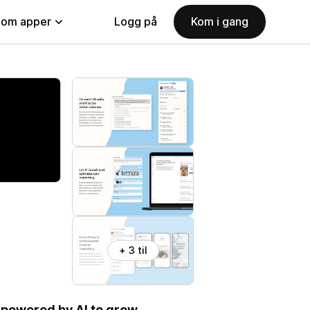
nom apper
Logg på
Kom i gang
+ 3 til
powered by AI to grow