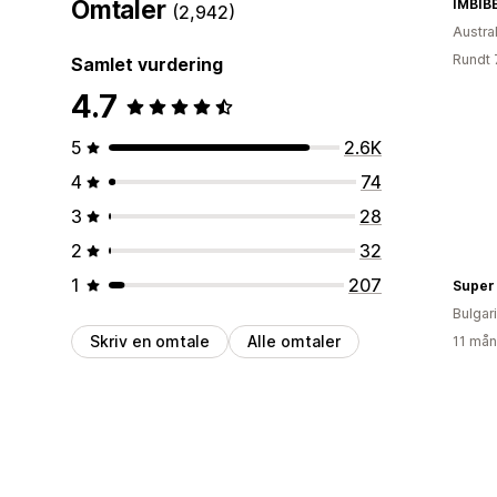
Omtaler
IMBIB
(2,942)
Austral
Rundt 
Samlet vurdering
4.7
5
2.6K
4
74
3
28
2
32
1
207
Super
Bulgar
Skriv en omtale
Alle omtaler
11 mån