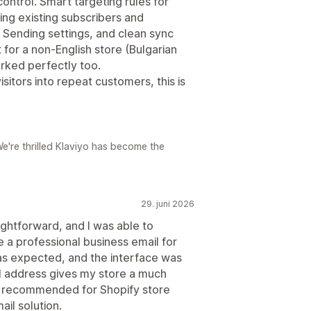
ontrol. Smart targeting rules for
ding existing subscribers and
Sending settings, and clean sync
 for a non-English store (Bulgarian
rked perfectly too.
isitors into repeat customers, this is
e're thrilled Klaviyo has become the
29. juni 2026
ghtforward, and I was able to
a professional business email for
as expected, and the interface was
l address gives my store a much
y recommended for Shopify store
il solution.