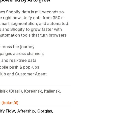
cs Shopify data in milliseconds so
e right now. Unify data from 350+
 smart segmentation, and automated
o and Shopify to grow faster with
tomation tools that turn browsers
across the journey
paigns across channels
 and real-time data
obile push & pop-ups
 Hub and Customer Agent
isk (Brasil), Koreansk, Italiensk,
k (bokmål)
ify Flow
Aftership
Gorgias