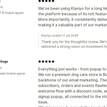
E
ia
We've been using Klaviyo for a long t
7 år bruker appen
the platform because of its rich feature
More importantly, it consistently deliv
making it a valuable part of our market
Klaviyo svarte 17. juli 2026
Thank you for the thoughtful review. We'r
delivered a strong return on investment f
 Dogs
ia
Everything just works - from popup t
eder bruker appen
We run a premium dog care store in B
backbone of our email marketing. The 
subscribers, orders and events flawless
welcome flow with a discount code, 
signup popup, all connected to the sto
issue.