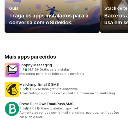
Guia
Stack de te
Traga os apps instalados para a
Baixe os 
conversa com o Sidekick.
usa em s
Mais apps parecidos
Shopify Messaging
de 5 estrelas
4,7
(4.116)
•
Grátis para instalar
4116 avaliações ao todo
Marketing por e-mail feito para o comércio
Mailchimp: Email & SMS
de 5 estrelas
4,8
(1.332)
•
Plano gratuito disponível
1332 avaliações ao todo
Atrair tráfego e vendas com e-mail e automação de marketing
Brevo PushOwl: Email,Push,SMS
de 5 estrelas
4,8
(2.021)
•
Plano gratuito disponível
2021 avaliações ao todo
Aumente as vendas com e-mail marketing, pop-ups, notificações
por push e SMS