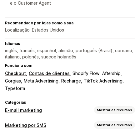
e o Customer Agent
Recomendado por lojas como a sua
Localização: Estados Unidos
Idiomas
inglês, francês, espanhol, alemão, português (Brasil), coreano,
italiano, polonês, suecoe holandês
Funciona com
Checkout
Contas de clientes
Shopify Flow
Aftership
Gorgias
Meta Advertising
Recharge
TikTok Advertising
Typeform
Categorias
E-mail marketing
Mostrar os recursos
Tipos de campanhas
Marketing por SMS
Mostrar os recursos
Campanhas por e-mail
Campanhas por SMS
Gerenciamento de campanhas