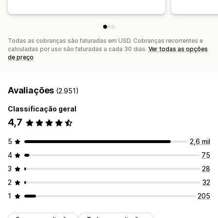
Lista de captura de e-mails
Lista de captura de SMS
Acionadores e regras
Automações
Definição de público-alvo
Geolocalização
Segmentação
Todas as cobranças são faturadas em USD. Cobranças recorrentes e
Marcação com tag
Acompanhamento
Relatórios
calculadas por uso são faturadas a cada 30 dias.
Ver todas as opções
Insights e dicas
Análises
Testes A/B
APIs e webhooks
de preço
Avaliações
(2.951)
Classificação geral
4,7
5
2,6 mil
4
75
3
28
2
32
1
205