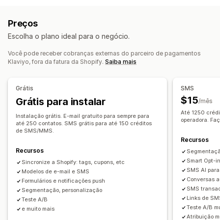
Notificações push
Newsletters
Pop-ups
Formulários
Testes A/B
Mensagens em massa
Conformidade
Descontos
Promoções
E-mails de upsell
Preços
ID de remetente personalizado
E-mails de cross-sell
E-mails de carrinho
Escolha o plano ideal para o negócio.
Mensagens personalizadas
Mensagens agendadas
E-mails de checkout
Intenção de saída
Modelos
Mensagens bidirecionais
Métricas de conversão
Carrinho abandonado
Abandono de navegação
Você pode receber cobranças externas do parceiro de pagamentos
Klaviyo, fora da fatura da Shopify.
Saiba mais
Análise em tempo real
Acompanhamento de ROI
E-mails de boas-vindas
E-mails de acompanhamento
Segmentação
Segmentos personalizados
Participar
E-mails de redução de preço
Grátis
SMS
E-mails de disponibilidade em estoque
Automação do fluxo de trabalho
$15
Grátis para instalar
/mês
E-mails de recuperação de clientes
Recuperação de carrinho
Mensagens de aniversário
Até 1250 créd
Recomendações de produtos
Campanhas de gotejamento
Instalação grátis. E-mail gratuito para sempre para
Códigos de desconto
Solicitações de feedback
operadora. Fa
até 250 contatos. SMS grátis para até 150 créditos
Assinaturas
Avaliações de produtos
de SMS/MMS.
Confirmações de pedidos
Recomendações de produtos
Recursos
Campanhas personalizadas
Acompanhamento de pedido
Mensagens de boas-vindas
Recursos
Segmentação
Campanhas de recuperação de cliente
Gerenciamento de campanhas
Smart Opt-in
Sincronize a Shopify: tags, cupons, etc
SMS AI para
Modelos de e-mail e SMS
Ferramenta de edição
Modelos
Geração por IA
Conversas a
Formulários e notificações push
Localização
Código personalizado
Fontes personalizadas
SMS transac
Segmentação, personalização
Edição em massa
Importação e exportação
Links de SM
Teste A/B
Teste A/B m
e muito mais
Domínios de e-mail
Obtenção de consentimento
Atribuição m