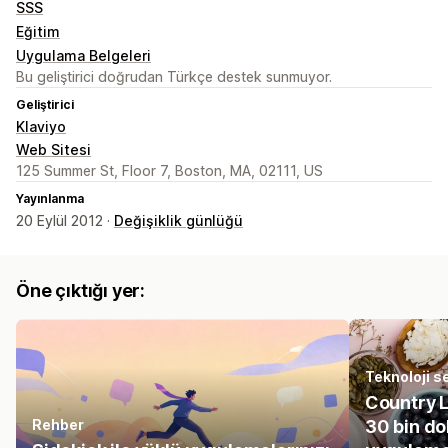
SSS
Eğitim
Uygulama Belgeleri
Bu geliştirici doğrudan Türkçe destek sunmuyor.
Geliştirici
Klaviyo
Web Sitesi
125 Summer St, Floor 7, Boston, MA, 02111, US
Yayınlanma
20 Eylül 2012 ·
Değişiklik günlüğü
Öne çıktığı yer:
Teknoloji se
Country L
Rehber
30 bin do