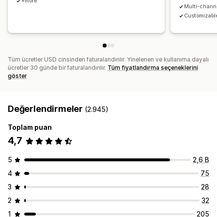
+more
Multi-chann
Coğrafi konum
Segmentasyon
Etiketleme
İzleme
Customizable
Raporlama
Bilgiler ve ipuçları
Analizler
A/B testi
API'ler ve web kancaları
Tüm ücretler USD cinsinden faturalandırılır. Yinelenen ve kullanıma dayalı
ücretler 30 günde bir faturalandırılır.
Tüm fiyatlandırma seçeneklerini
göster
Değerlendirmeler
(2.945)
Toplam puan
4,7
5
2,6 B
4
75
3
28
2
32
1
205