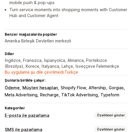
mobile push & pop-ups
Turn service moments into shopping moments with Customer
Hub and Customer Agent
Benzer mağazalarda popüler
Amerika Birleşik Devletleri merkezli
Diller
İngilizce, Fransızca, İspanyolca, Almanca, Portekizce
(Brezilya), Korece, İtalyanca, Lehçe, İsveççeve Felemenkçe
Bu uygulama şu dile çevrilmedi:Türkçe
Şunlarla birlikte çalışır:
Ödeme
Müşteri hesapları
Shopify Flow
Aftership
Gorgias
Meta Advertising
Recharge
TikTok Advertising
Typeform
Kategoriler
E-posta ile pazarlama
Özellikleri göster
Kampanya türleri
SMS ile pazarlama
Özellikleri göster