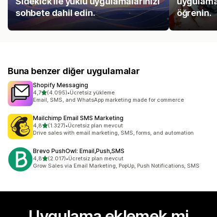
Sidekick ile yüklü uygulamalarınızı
uygulamal
sohbete dahil edin.
öğrenin.
Buna benzer diğer uygulamalar
Shopify Messaging
5 yıldız üzerinden
4,7
(4.095)
•
Ücretsiz yükleme
toplam 4095 değerlendirme
Email, SMS, and WhatsApp marketing made for commerce
Mailchimp Email SMS Marketing
5 yıldız üzerinden
4,8
(1.327)
•
Ücretsiz plan mevcut
toplam 1327 değerlendirme
Drive sales with email marketing, SMS, forms, and automation
Brevo PushOwl: Email,Push,SMS
5 yıldız üzerinden
4,8
(2.017)
•
Ücretsiz plan mevcut
toplam 2017 değerlendirme
Grow Sales via Email Marketing, PopUp, Push Notifications, SMS
Uygulama eklemek mi