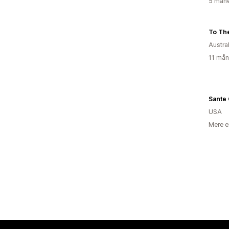
5 måne
To Th
Austra
11 mån
Sante
USA
Mere e