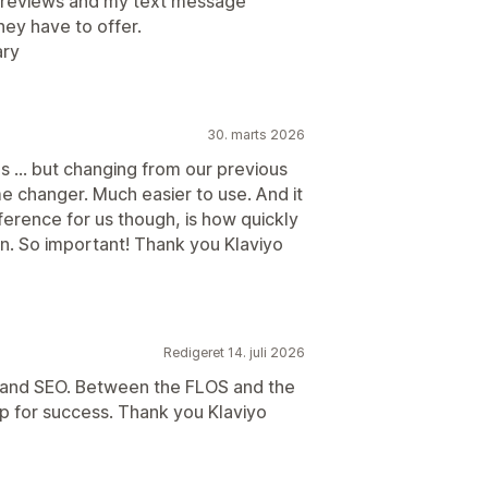
re reviews and my text message
they have to offer.
ary
30. marts 2026
s ... but changing from our previous
e changer. Much easier to use. And it
fference for us though, is how quickly
. So important! Thank you Klaviyo
Redigeret 14. juli 2026
C and SEO. Between the FLOS and the
up for success. Thank you Klaviyo