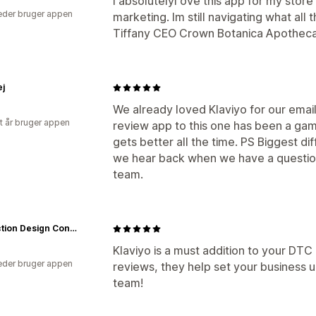
I absolutelyl ove this app for my sto
der bruger appen
marketing. Im still navigating what all 
Tiffany CEO Crown Botanica Apothec
ej
We already loved Klaviyo for our email
et år bruger appen
review app to this one has been a gam
gets better all the time. PS Biggest di
we hear back when we have a question
team.
Protection Design Concepts LLC
Klaviyo is a must addition to your DT
der bruger appen
reviews, they help set your business 
team!