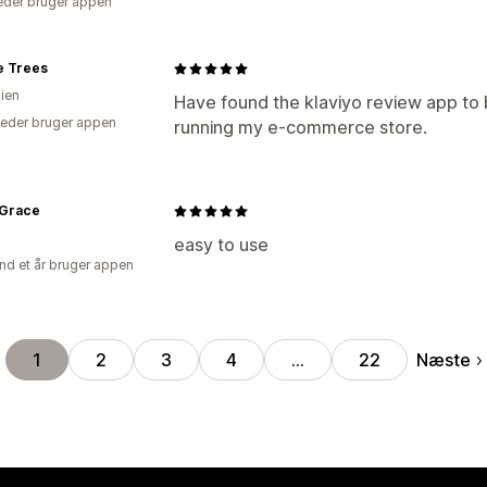
der bruger appen
e Trees
lien
Have found the klaviyo review app to b
eder bruger appen
running my e-commerce store.
 Grace
easy to use
nd et år bruger appen
Næste
1
2
3
4
…
22