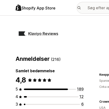
Shopify App Store
Klaviyo Reviews
Anmeldelser
(216)
Samlet bedømmelse
Keepp
4,8
Spani
Cirka 
5
189
4
12
3
6
USA