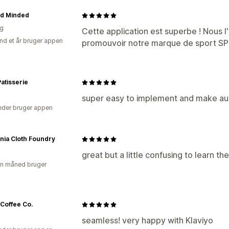
ed Minded
ig
Cette application est superbe ! Nous l
nd et år bruger appen
promouvoir notre marque de sport SP
atisserie
super easy to implement and make aut
der bruger appen
rnia Cloth Foundry
great but a little confusing to learn t
en måned bruger
 Coffee Co.
seamless! very happy with Klaviyo