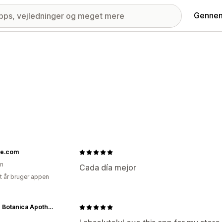
Gennem
e.com
en
Cada día mejor
et år bruger appen
Crown Botanica Apothecary