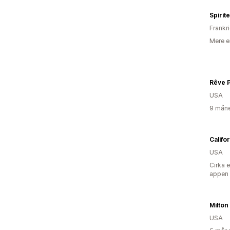
Spirit
Frankr
Mere e
Rêve P
USA
9 måne
Califo
USA
Cirka 
appen
Milton
USA