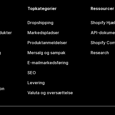
Topkategorier
Ressourcer
Dropshipping
Shopify Hjæ
dukter
Markedspladser
API-dokume
Produktanmeldelser
Shopify Co
g
Mersalg og sampak
Research
E-mailmarkedsføring
SEO
Levering
ion
Valuta og oversættelse