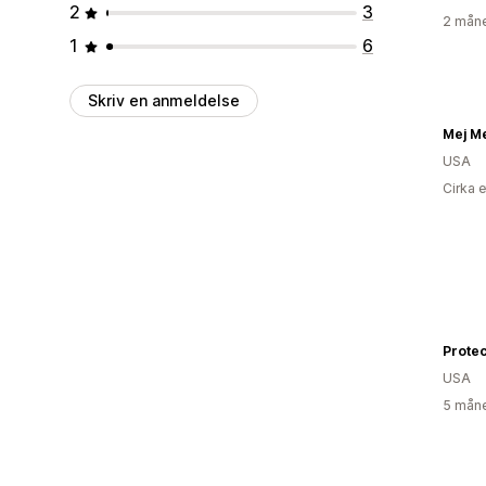
2
3
2 måne
1
6
Skriv en anmeldelse
Mej M
USA
Cirka 
USA
5 måne