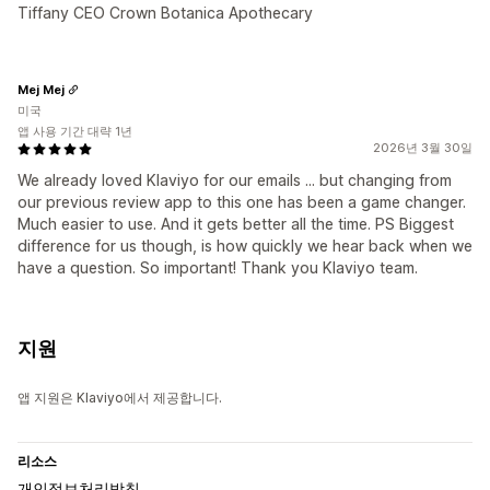
Tiffany CEO Crown Botanica Apothecary
Mej Mej
미국
앱 사용 기간 대략 1년
2026년 3월 30일
We already loved Klaviyo for our emails ... but changing from
our previous review app to this one has been a game changer.
Much easier to use. And it gets better all the time. PS Biggest
difference for us though, is how quickly we hear back when we
have a question. So important! Thank you Klaviyo team.
지원
앱 지원은 Klaviyo에서 제공합니다.
리소스
개인정보처리방침