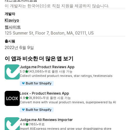
이 개발자는 한국어(으)로 직접 지원을 제공하지 않습니다.
개발자
Klaviyo
웹사이트
125 Summer St, Floor 7, Boston, MA, 02111, US
출시됨
2022년 6월 9일
이 앱과 비슷한 더 많은 앱 보기
Judge.me Product Reviews App
별 5개 중
5.0
(43,086)
•
무료 플랜 사용 가능
총 리뷰 43086개
Collect unlimited product reviews, star ratings, testimonials
Built for Shopify
Loox ‑ Product Reviews App
별 5개 중
4.9
(8,890)
•
무료 플랜 사용 가능
총 리뷰 8890개
Convert more with visual product reviews, superpowered by AI
Built for Shopify
Judge.me Ali Reviews Importer
별 5개 중
4.9
(185)
•
무료
총 리뷰 185개
Import AliExpress reviews and grow your dropshipping store