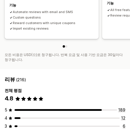
기능
기능
All free feat
Automate reviews with email and SMS
Review reque
Custom questions
Reward customers with unique coupons
Import existing reviews
모든 비용은 USD(으)로 청구됩니다. 반복 요금 및 사용 기반 요금은 30일마다
청구됩니다.
리뷰
(216)
전체 평점
4.8
5
189
4
12
3
6