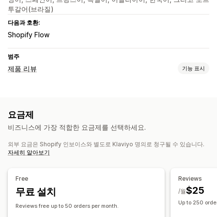
투갈어(브라질)
다음과 호환:
Shopify Flow
범주
제품 리뷰
기능 표시
표시 옵션
사진 리뷰
별점
캐러셀
미디어 갤러리
모든 리뷰 페이지
요금제
리뷰 요약
Q&A
제품 그룹화
필터링
리치 코드 조각
비즈니스에 가장 적합한 요금제를 선택하세요.
리뷰 수집 방법
외부 요금은 Shopify 인보이스와 별도로 Klaviyo 명의로 청구될 수 있습니다.
이메일 요청
SMS 요청
양식
가져오기 및 내보내기
자세히 알아보기
리뷰 마이그레이션
자동화
Free
Reviews
$25
무료 설치
/월
Up to 250 orde
Reviews free up to 50 orders per month.