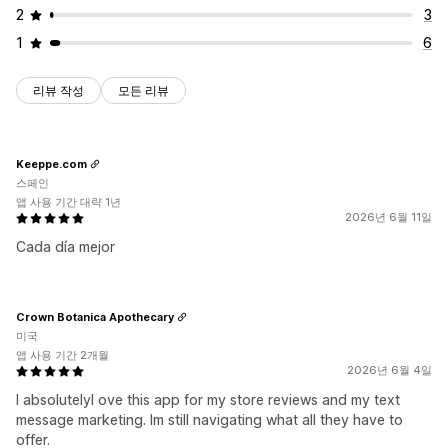
2
3
1
6
리뷰 작성
모든 리뷰
Keeppe.com
스페인
앱 사용 기간 대략 1년
2026년 6월 11일
Cada día mejor
Crown Botanica Apothecary
미국
앱 사용 기간 2개월
2026년 6월 4일
I absolutelyl ove this app for my store reviews and my text
message marketing. Im still navigating what all they have to
offer.