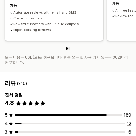
기능
기능
All free feat
Automate reviews with email and SMS
Review reque
Custom questions
Reward customers with unique coupons
Import existing reviews
모든 비용은 USD(으)로 청구됩니다. 반복 요금 및 사용 기반 요금은 30일마다
청구됩니다.
리뷰
(216)
전체 평점
4.8
5
189
4
12
3
6