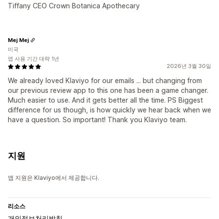
Tiffany CEO Crown Botanica Apothecary
Mej Mej
미국
앱 사용 기간 대략 1년
2026년 3월 30일
We already loved Klaviyo for our emails ... but changing from
our previous review app to this one has been a game changer.
Much easier to use. And it gets better all the time. PS Biggest
difference for us though, is how quickly we hear back when we
have a question. So important! Thank you Klaviyo team.
지원
앱 지원은 Klaviyo에서 제공합니다.
리소스
개인정보처리방침