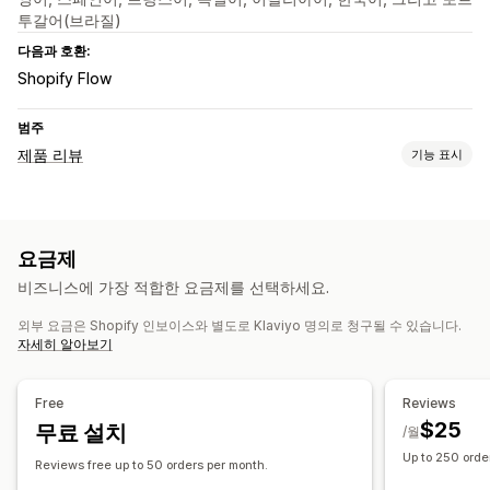
투갈어(브라질)
다음과 호환:
Shopify Flow
범주
제품 리뷰
기능 표시
표시 옵션
사진 리뷰
별점
캐러셀
미디어 갤러리
모든 리뷰 페이지
요금제
리뷰 요약
Q&A
제품 그룹화
필터링
리치 코드 조각
비즈니스에 가장 적합한 요금제를 선택하세요.
리뷰 수집 방법
외부 요금은 Shopify 인보이스와 별도로 Klaviyo 명의로 청구될 수 있습니다.
이메일 요청
SMS 요청
양식
가져오기 및 내보내기
자세히 알아보기
리뷰 마이그레이션
자동화
Free
Reviews
$25
무료 설치
/월
Up to 250 orde
Reviews free up to 50 orders per month.