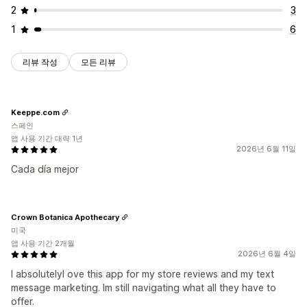
2
3
1
6
리뷰 작성
모든 리뷰
Keeppe.com
스페인
앱 사용 기간 대략 1년
2026년 6월 11일
Cada día mejor
Crown Botanica Apothecary
미국
앱 사용 기간 2개월
2026년 6월 4일
I absolutelyl ove this app for my store reviews and my text
message marketing. Im still navigating what all they have to
offer.