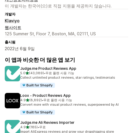
이 개발자는 한국어(으)로 직접 지원을 제공하지 않습니다.
개발자
Klaviyo
웹사이트
125 Summer St, Floor 7, Boston, MA, 02111, US
출시됨
2022년 6월 9일
이 앱과 비슷한 더 많은 앱 보기
Judge.me Product Reviews App
별 5개 중
5.0
(43,089)
•
무료 플랜 사용 가능
총 리뷰 43089개
Collect unlimited product reviews, star ratings, testimonials
Built for Shopify
Loox ‑ Product Reviews App
별 5개 중
4.9
(8,892)
•
무료 플랜 사용 가능
총 리뷰 8892개
Convert more with visual product reviews, superpowered by AI
Built for Shopify
Judge.me Ali Reviews Importer
별 5개 중
4.9
(185)
•
무료
총 리뷰 185개
Import AliExpress reviews and grow your dropshipping store