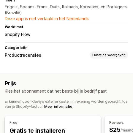
Talen
Engels, Spaans, Frans, Duits, Italiaans, Koreaans, en Portugees
(Brazilië)
Deze app is niet vertaald in het Nederlands
Werkt met
Shopify Flow
Categorieën
Productrecensies
Functies weergeven
Weergaveopties
Recensies met foto
Sterwaarderingen
Carrousels
Prijs
Mediagalerijen
Pagina met alleen recensies
Kies het abonnement dat het beste bij je bedrijf past.
Samenvattingen van recensies
Q&A
Productgroepering
Filteren
Rich snippets
Er kunnen door Klaviyo externe kosten in rekening worden gebracht, los
van je Shopify-factuur.
Meer informatie
Manieren om recensies te verzamelen
Verzoeken via e-mail
Verzoeken via sms
Formulieren
Free
Reviews
Importeren en exporteren
Migratie van recensies
$25
Gratis te installeren
/maan