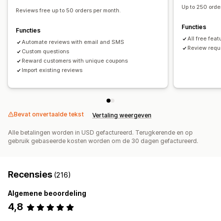
Automatiseringen
Up to 250 orde
Reviews free up to 50 orders per month.
Functies
Functies
All free feat
Automate reviews with email and SMS
Review reque
Custom questions
Reward customers with unique coupons
Import existing reviews
Bevat onvertaalde tekst
Vertaling weergeven
Alle betalingen worden in USD gefactureerd. Terugkerende en op
gebruik gebaseerde kosten worden om de 30 dagen gefactureerd.
Recensies
(216)
Algemene beoordeling
4,8