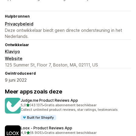
Hulpbronnen
Privacybeleid
Deze ontwikkelaar biedt geen directe ondersteuning in het
Nederlands.
Ontwikkelaar
Klaviyo
Website
125 Summer St, Floor 7, Boston, MA, 02111, US
Geïntroduceerd
9 juni 2022
Meer apps zoals deze
Judge.me Product Reviews App
van 5 sterren
5,0
(43.137)
•
Gratis abonnement beschikbaar
43137 recensies in totaal
Collect unlimited product reviews, star ratings, testimonials
Built for Shopify
Loox ‑ Product Reviews App
van 5 sterren
4,9
(8.905)
•
Gratis abonnement beschikbaar
8905 recensies in totaal