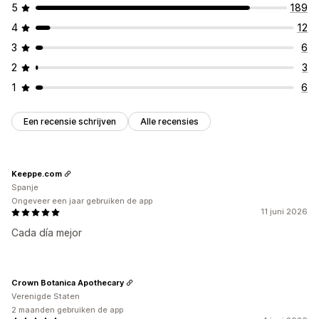
5
189
4
12
3
6
2
3
1
6
Een recensie schrijven
Alle recensies
Keeppe.com
Spanje
Ongeveer een jaar gebruiken de app
11 juni 2026
Cada día mejor
Crown Botanica Apothecary
Verenigde Staten
2 maanden gebruiken de app