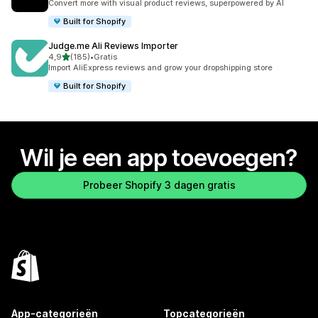
Convert more with visual product reviews, superpowered by AI
Built for Shopify
Judge.me Ali Reviews Importer
van 5 sterren
4,9
(185)
•
Gratis
185 recensies in totaal
Import AliExpress reviews and grow your dropshipping store
Built for Shopify
Wil je een app toevoegen?
Probeer Shopify 3 dagen gratis
App-categorieën
Topcategorieën