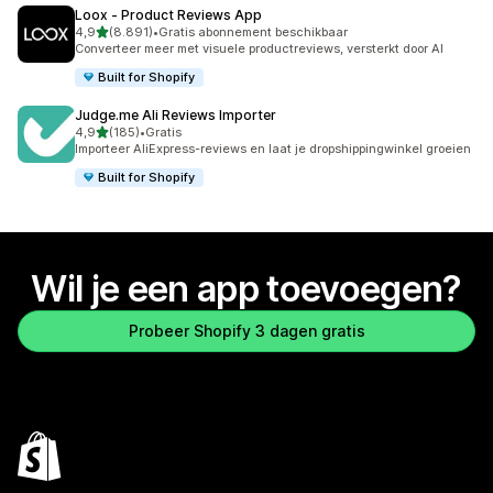
Loox ‑ Product Reviews App
van 5 sterren
4,9
(8.891)
•
Gratis abonnement beschikbaar
8891 recensies in totaal
Converteer meer met visuele productreviews, versterkt door AI
Built for Shopify
Judge.me Ali Reviews Importer
van 5 sterren
4,9
(185)
•
Gratis
185 recensies in totaal
Importeer AliExpress-reviews en laat je dropshippingwinkel groeien
Built for Shopify
Wil je een app toevoegen?
Probeer Shopify 3 dagen gratis