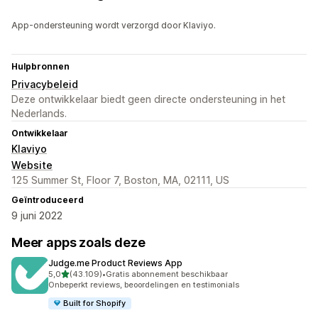
App-ondersteuning wordt verzorgd door Klaviyo.
Hulpbronnen
Privacybeleid
Deze ontwikkelaar biedt geen directe ondersteuning in het
Nederlands.
Ontwikkelaar
Klaviyo
Website
125 Summer St, Floor 7, Boston, MA, 02111, US
Geïntroduceerd
9 juni 2022
Meer apps zoals deze
Judge.me Product Reviews App
van 5 sterren
5,0
(43.109)
•
Gratis abonnement beschikbaar
43109 recensies in totaal
Onbeperkt reviews, beoordelingen en testimonials
Built for Shopify