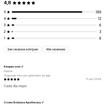
4,8
5
189
4
12
3
6
2
3
1
6
Een recensie schrijven
Alle recensies
Keeppe.com
Spanje
Ongeveer een jaar gebruiken de app
11 juni 2026
Cada día mejor
Crown Botanica Apothecary