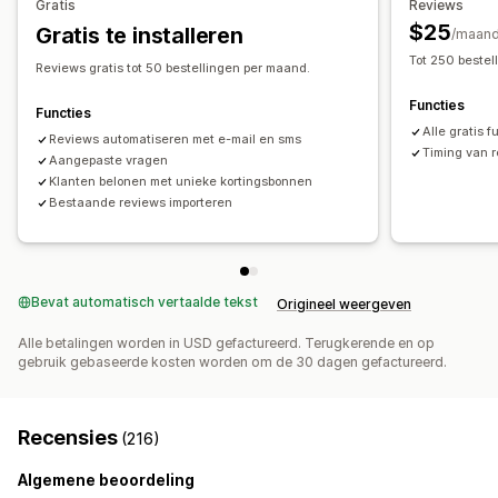
Gratis
Reviews
Importeren en exporteren
Migratie van recensies
$25
Gratis te installeren
/maan
Automatiseringen
Tot 250 bestel
Reviews gratis tot 50 bestellingen per maand.
Functies
Functies
Alle gratis f
Reviews automatiseren met e-mail en sms
Timing van 
Aangepaste vragen
Klanten belonen met unieke kortingsbonnen
Bestaande reviews importeren
Bevat automatisch vertaalde tekst
Origineel weergeven
Alle betalingen worden in USD gefactureerd. Terugkerende en op
gebruik gebaseerde kosten worden om de 30 dagen gefactureerd.
Recensies
(216)
Algemene beoordeling