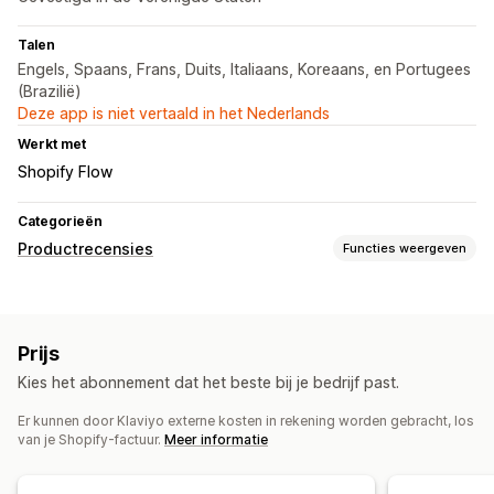
Talen
Engels, Spaans, Frans, Duits, Italiaans, Koreaans, en Portugees
(Brazilië)
Deze app is niet vertaald in het Nederlands
Werkt met
Shopify Flow
Categorieën
Productrecensies
Functies weergeven
Weergaveopties
Recensies met foto
Sterwaarderingen
Carrousels
Prijs
Mediagalerijen
Pagina met alleen recensies
Kies het abonnement dat het beste bij je bedrijf past.
Samenvattingen van recensies
Q&A
Productgroepering
Filteren
Rich snippets
Er kunnen door Klaviyo externe kosten in rekening worden gebracht, los
van je Shopify-factuur.
Meer informatie
Manieren om recensies te verzamelen
Verzoeken via e-mail
Verzoeken via sms
Formulieren