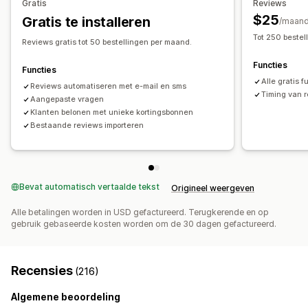
Gratis
Reviews
Importeren en exporteren
Migratie van recensies
$25
Gratis te installeren
/maan
Automatiseringen
Tot 250 bestel
Reviews gratis tot 50 bestellingen per maand.
Functies
Functies
Alle gratis f
Reviews automatiseren met e-mail en sms
Timing van 
Aangepaste vragen
Klanten belonen met unieke kortingsbonnen
Bestaande reviews importeren
Bevat automatisch vertaalde tekst
Origineel weergeven
Alle betalingen worden in USD gefactureerd. Terugkerende en op
gebruik gebaseerde kosten worden om de 30 dagen gefactureerd.
Recensies
(216)
Algemene beoordeling