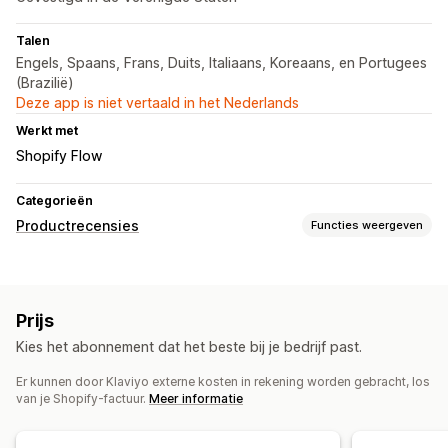
Talen
Engels, Spaans, Frans, Duits, Italiaans, Koreaans, en Portugees
(Brazilië)
Deze app is niet vertaald in het Nederlands
Werkt met
Shopify Flow
Categorieën
Productrecensies
Functies weergeven
Weergaveopties
Recensies met foto
Sterwaarderingen
Carrousels
Prijs
Mediagalerijen
Pagina met alleen recensies
Kies het abonnement dat het beste bij je bedrijf past.
Samenvattingen van recensies
Q&A
Productgroepering
Filteren
Rich snippets
Er kunnen door Klaviyo externe kosten in rekening worden gebracht, los
van je Shopify-factuur.
Meer informatie
Manieren om recensies te verzamelen
Verzoeken via e-mail
Verzoeken via sms
Formulieren