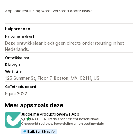
App-ondersteuning wordt verzorgd door Klaviyo.
Hulpbronnen
Privacybeleid
Deze ontwikkelaar biedt geen directe ondersteuning in het
Nederlands.
Ontwikkelaar
Klaviyo
Website
125 Summer St, Floor 7, Boston, MA, 02111, US
Geïntroduceerd
9 juni 2022
Meer apps zoals deze
Judge.me Product Reviews App
van 5 sterren
5,0
(43.053)
•
Gratis abonnement beschikbaar
43053 recensies in totaal
Onbeperkt reviews, beoordelingen en testimonials
Built for Shopify