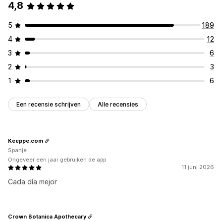
4,8
5
189
4
12
3
6
2
3
1
6
Een recensie schrijven
Alle recensies
Keeppe.com
Spanje
Ongeveer een jaar gebruiken de app
11 juni 2026
Cada día mejor
Crown Botanica Apothecary