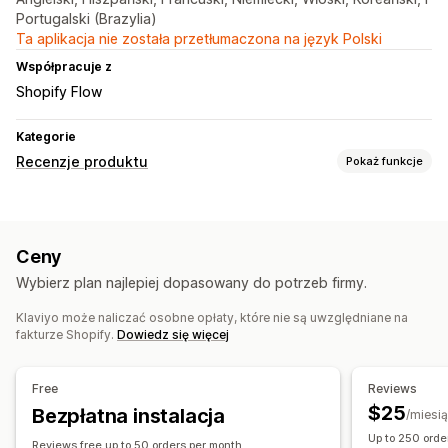
Portugalski (Brazylia)
Ta aplikacja nie została przetłumaczona na język Polski
Współpracuje z
Shopify Flow
Kategorie
Recenzje produktu
Pokaż funkcje
Opcje wyświetlania
Recenzje ze zdjęciami
Liczba gwiazdek
Karuzele
Ceny
Galerie multimediów
Strona wszystkich recenzji
Wybierz plan najlepiej dopasowany do potrzeb firmy.
Streszczenie recenzji
Pytania i odpowiedzi
Grupowanie produktów
Filtrowanie
Klaviyo może naliczać osobne opłaty, które nie są uwzględniane na
fakturze Shopify.
Dowiedz się więcej
Fragmenty rozszerzone
Sposoby zbierania recenzji
Free
Reviews
Prośby przez e-mail
Prośby przez SMS
Formularze
$25
Bezpłatna instalacja
/miesi
Import i eksport
Migracja recenzji
Automatyzacje
Up to 250 orde
Reviews free up to 50 orders per month.