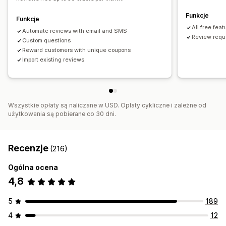
Funkcje
Funkcje
All free feat
Automate reviews with email and SMS
Review reque
Custom questions
Reward customers with unique coupons
Import existing reviews
Wszystkie opłaty są naliczane w USD. Opłaty cykliczne i zależne od
użytkowania są pobierane co 30 dni.
Recenzje
(216)
Ogólna ocena
4,8
5
189
4
12