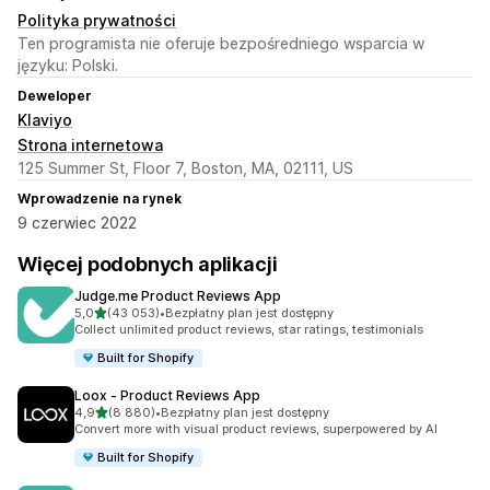
Polityka prywatności
Ten programista nie oferuje bezpośredniego wsparcia w
języku: Polski.
Deweloper
Klaviyo
Strona internetowa
125 Summer St, Floor 7, Boston, MA, 02111, US
Wprowadzenie na rynek
9 czerwiec 2022
Więcej podobnych aplikacji
Judge.me Product Reviews App
na 5 gwiazdek
5,0
(43 053)
•
Bezpłatny plan jest dostępny
Łączna liczba recenzji: 43053
Collect unlimited product reviews, star ratings, testimonials
Built for Shopify
Loox ‑ Product Reviews App
na 5 gwiazdek
4,9
(8 880)
•
Bezpłatny plan jest dostępny
Łączna liczba recenzji: 8880
Convert more with visual product reviews, superpowered by AI
Built for Shopify