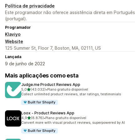
Política de privacidade
Este programador não oferece assistência direta em Português
(portugal).
Programador
Klaviyo
Website
125 Summer St, Floor 7, Boston, MA, 02111, US
Lançada
9 de junho de 2022
Mais aplicações como esta
Judge.me Product Reviews App
de 5 estrelas
5,0
(43.032)
•
Plano gratuito disponível
43032 total de avaliações
Collect unlimited product reviews, star ratings, testimonials
Built for Shopify
Loox ‑ Product Reviews App
de 5 estrelas
4,9
(8.876)
•
Plano gratuito disponível
8876 total de avaliações
Convert more with visual product reviews, superpowered by AI
Built for Shopify