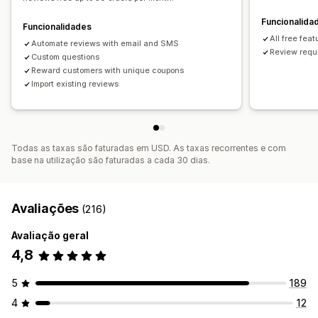
Automatizações
Funcionalida
Funcionalidades
All free feat
Automate reviews with email and SMS
Review reque
Custom questions
Reward customers with unique coupons
Import existing reviews
Todas as taxas são faturadas em USD. As taxas recorrentes e com
base na utilização são faturadas a cada 30 dias.
Avaliações
(216)
Avaliação geral
4,8
5
189
4
12