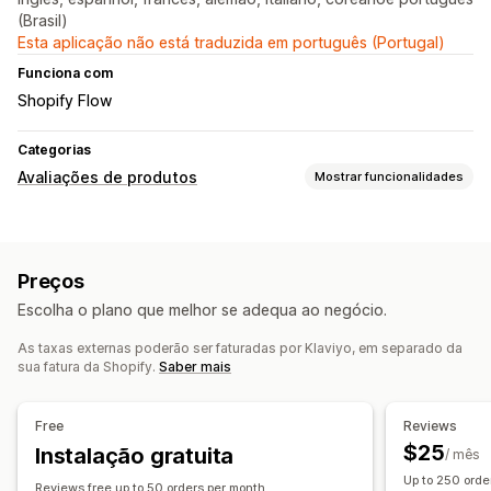
(Brasil)
Esta aplicação não está traduzida em português (Portugal)
Funciona com
Shopify Flow
Categorias
Avaliações de produtos
Mostrar funcionalidades
Opções de apresentação
Avaliações com fotos
Classificações
Carrosséis
Preços
Galerias de conteúdos multimédia
Escolha o plano que melhor se adequa ao negócio.
Página de todas as avaliações
Sínteses de avaliações
Perguntas e respostas
Agrupamento de produtos
Filtros
As taxas externas poderão ser faturadas por Klaviyo, em separado da
sua fatura da Shopify.
Saber mais
Fragmentos ricos
Formas de recolher avaliações
Free
Reviews
Pedidos por e-mail
Pedidos por SMS
Formulários
$25
Instalação gratuita
/ mês
Importar e exportar
Migração de avaliações
Up to 250 orde
Reviews free up to 50 orders per month.