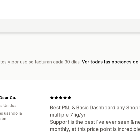
tes y por uso se facturan cada 30 días.
Ver todas las opciones de
Gear Co.
s Unidos
Best P&L & Basic Dashboard any Shopi
s usando la
multiple 7fig/yr
ción
Support is the best i've ever seen & n
monthly, at this price point is incredibl