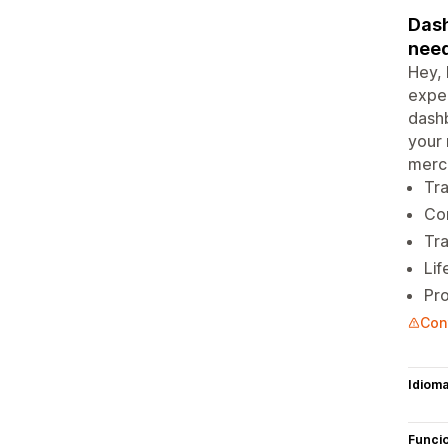
Dash
need
Hey, 
expen
dashb
your 
merc
Tra
Con
Tra
Lif
Pro
Cont
Idiom
Funci