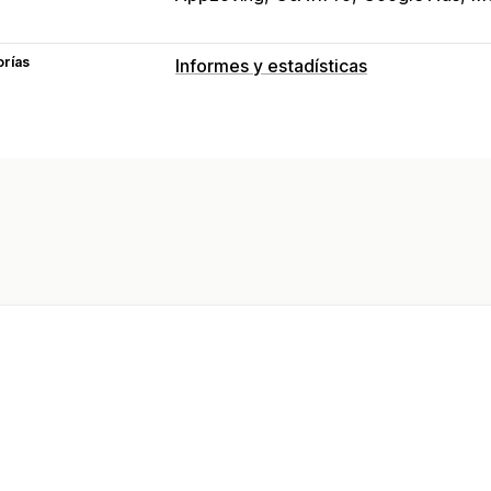
orías
Informes y estadísticas
Comportamiento de los clientes
Seguimiento en tiempo real
Segment
Análisis de cohortes
Marketing y ventas
ROAS
Información útil de ganancias
Imágenes e informes
Panel de control de informes y estadí
Paneles de control personalizados
In
Informes personalizados
Exportación