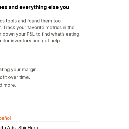
lues and everything else you
tics tools and found them too
. Track your favorite metrics in the
k down your P&L to find what’s eating
nitor inventory and get help
ating your margin.
fit over time.
nd more.
spañol
ta Ads
ShipHero