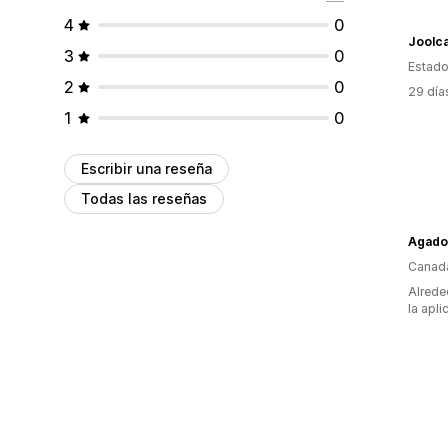
4
0
Joolca
3
0
Estado
2
0
29 día
1
0
Escribir una reseña
Todas las reseñas
Agado
Canad
Alrede
la apli