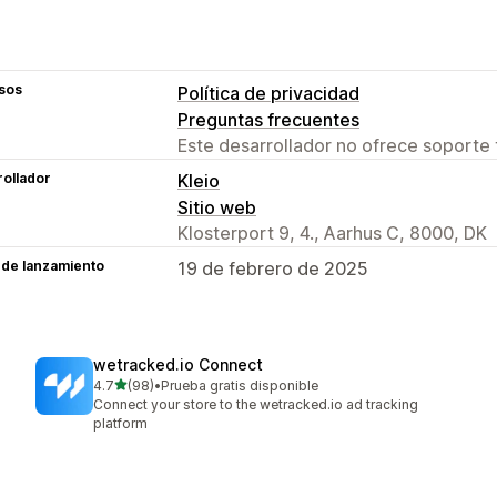
sos
Política de privacidad
Preguntas frecuentes
Este desarrollador no ofrece soporte 
ollador
Kleio
Sitio web
Klosterport 9, 4., Aarhus C, 8000, DK
 de lanzamiento
19 de febrero de 2025
wetracked.io Connect
de 5 estrellas
4.7
(98)
•
Prueba gratis disponible
98 reseñas en total
Connect your store to the wetracked.io ad tracking
platform