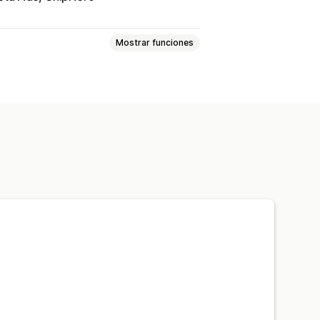
Mostrar funciones
ación
Valor vitalicio (LTV)
Seguimiento de compra
sticas
formes de múltiples tiendas
 de datos
Análisis históricos