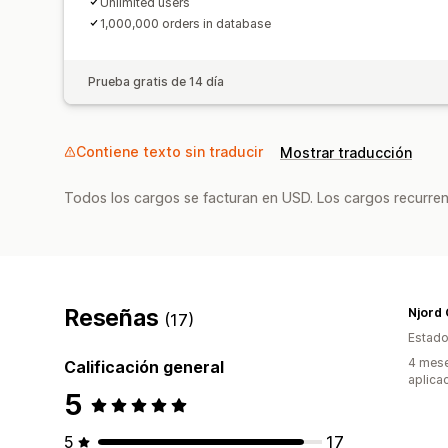
Unlimited users
1,000,000 orders in database
Prueba gratis de 14 día
Contiene texto sin traducir
Mostrar traducción
Todos los cargos se facturan en USD. Los cargos recurren
Reseñas
Njord 
(17)
Estado
4 mese
Calificación general
aplica
5
5
17