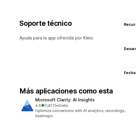
Soporte técnico
Recur
Ayuda para la app ofrecida por Kleio.
Desarr
Fecha
Más aplicaciones como esta
Microsoft Clarity: AI Insights
de 5 estrellas
4.6
(1,817)
•
Gratis
1817 reseñas en total
Optimize conversions with AI analytics, recordings,
heatmaps