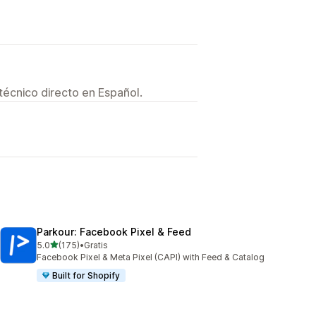
técnico directo en Español.
Parkour: Facebook Pixel & Feed
de 5 estrellas
5.0
(175)
•
Gratis
175 reseñas en total
Facebook Pixel & Meta Pixel (CAPI) with Feed & Catalog
Built for Shopify