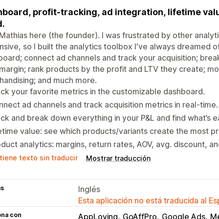
board, profit-tracking, ad integration, lifetime va
.
Mathias here (the founder). I was frustrated by other analy
sive, so I built the analytics toolbox I've always dreamed of
oard; connect ad channels and track your acquisition; brea
margin; rank products by the profit and LTV they create; mo
handising; and much more.
ck your favorite metrics in the customizable dashboard.
nect ad channels and track acquisition metrics in real-time.
ck and break down everything in your P&L and find what’s e
etime value: see which products/variants create the most pro
duct analytics: margins, return rates, AOV, avg. discount, a
iene texto sin traducir
Mostrar traducción
as
Inglés
Esta aplicación no está traducida al E
ona con
AppLoving
GoAffPro
Google Ads
Me