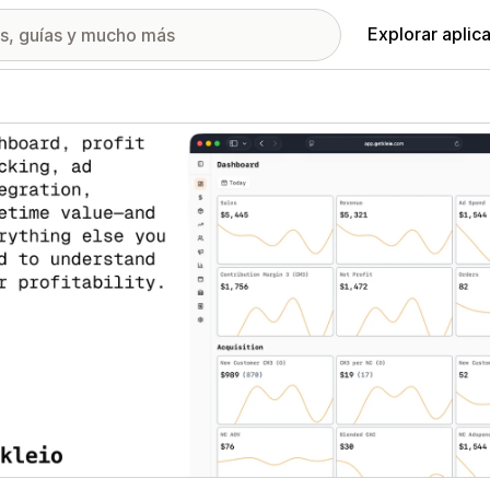
Explorar aplic
ía de imágenes destacadas