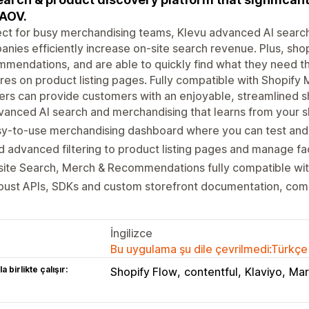
AOV.
ect for busy merchandising teams, Klevu advanced AI sear
nies efficiently increase on-site search revenue. Plus, sh
mendations, and are able to quickly find what they need thr
res on product listing pages. Fully compatible with Shopify 
lers can provide customers with an enjoyable, streamlined 
anced AI search and merchandising that learns from your s
sy-to-use merchandising dashboard where you can test and
 advanced filtering to product listing pages and manage f
ite Search, Merch & Recommendations fully compatible wit
bust APIs, SDKs and custom storefront documentation, com
İngilizce
Bu uygulama şu dile çevrilmedi:Türkçe
a birlikte çalışır:
Shopify Flow
contentful
Klaviyo
Mar