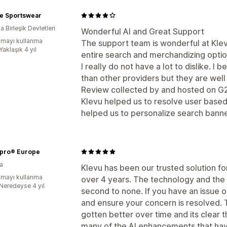
te Sportswear
 Birleşik Devletleri
Wonderful AI and Great Support
mayı kullanma
The support team is wonderful at Kle
Yaklaşık 4 yıl
entire search and merchandizing option
I really do not have a lot to dislike. I
than other providers but they are well
Review collected by and hosted on G
Klevu helped us to resolve user based
helped us to personalize search bann
lpro® Europe
a
Klevu has been our trusted solution fo
mayı kullanma
over 4 years. The technology and the
:Neredeyse 4 yıl
second to none. If you have an issue 
and ensure your concern is resolved. 
gotten better over time and its clear t
many of the AI enhancements that hav