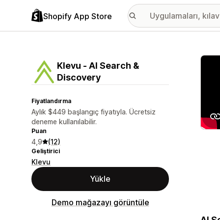
Shopify App Store
Öne ç
Klevu ‑ AI Search &
Discovery
Fiyatlandırma
Aylık $449 başlangıç fiyatıyla. Ücretsiz
deneme kullanılabilir.
Puan
4,9
(12)
Geliştirici
Klevu
Yükle
Demo mağazayı görüntüle
AI S