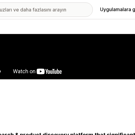
Uygulamalara g
ıkan görsel galerisi
earch & product discovery platform that significan