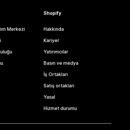
Shopify
dım Merkezi
Hakkında
i
Kariyer
luluğu
Yatırımcılar
gu
Basın ve medya
İş Ortakları
Satış ortakları
Yasal
Hizmet durumu