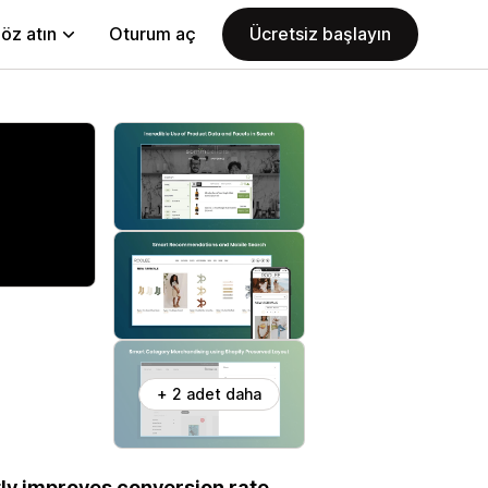
öz atın
Oturum aç
Ücretsiz başlayın
+ 2 adet daha
tly improves conversion rate