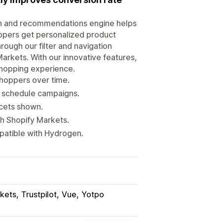
ch and recommendations engine helps
oppers get personalized product
ough our filter and navigation
Markets. With our innovative features,
shopping experience.
hoppers over time.
 schedule campaigns.
acets shown.
h Shopify Markets.
patible with Hydrogen.
kets
Trustpilot
Vue
Yotpo