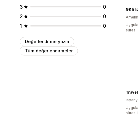
3
0
GK Eli
2
0
Amerika
Uygula
1
0
süresi:
Değerlendirme yazın
Tüm değerlendirmeler
Trave
İspany
Uygula
süresi