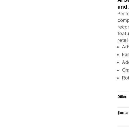
and 
Perf
compa
recom
featu
retai
Adv
Ea
Add
Ons
Ro
Diller
Şunlarl