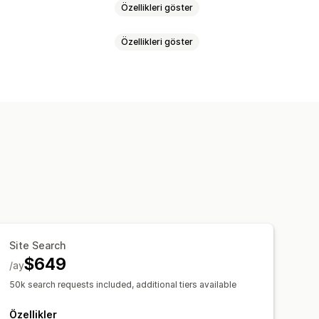
Özellikleri göster
Özellikleri göster
Çoklu dil
Yapay zeka araması
lar
Gereksiz sözcükler
isi
Çoklu para birimi
Çoklu dil
estekleri
Kişiselleştirilmiş arama
rı hariç tutma
tre ekranı
Özel filtreler
ları
Öneri performansı
e
Filtre kullanımı
Site Search
ları
$649
/ay
50k search requests included, additional tiers available
Özellikler