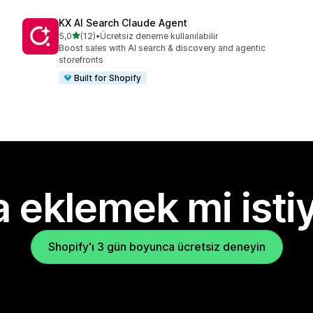
KX AI Search Claude Agent
5 yıldız üzerinden
5,0
(12)
•
Ücretsiz deneme kullanılabilir
toplam 12 değerlendirme
Boost sales with AI search & discovery and agentic
storefronts
Built for Shopify
 eklemek mi isti
Shopify'ı 3 gün boyunca ücretsiz deneyin