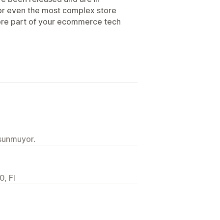
r even the most complex store
core part of your ecommerce tech
 sunmuyor.
0, FI