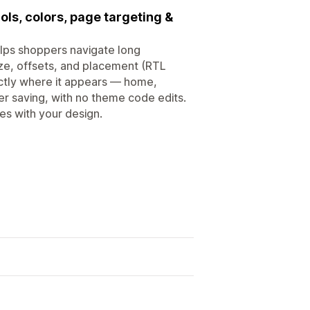
ls, colors, page targeting &
elps shoppers navigate long
ize, offsets, and placement (RTL
actly where it appears — home,
ter saving, with no theme code edits.
res with your design.