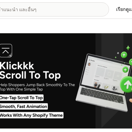
เรียกดู
อรีรูปภาพที่แสดง