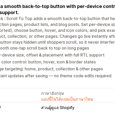
a smooth back-to-top button with per-device contro
support.
kk : Scroll To Top adds a smooth back-to-top button that h
ction pages, product lists, and blog posts. Set per-device s
rted), choose button, hover, and icon colors, and pick ex
ct, collection, or other pages. Changes go live instantly af
utton stays hidden until shoppers scroll, so it never interfe
oth one-tap scroll back to top on long pages
-device size, offset & placement with full RTL support
l color control: button, hover, icon & border states
e targeting: home, product, collection & other pages
tant updates after saving — no theme code edits required
ภาษาอังกฤษ
แอปนี้ไม่ได้แปลเป็นภาษาไทย
บ
ส่วนผู้ดูแล Shopify