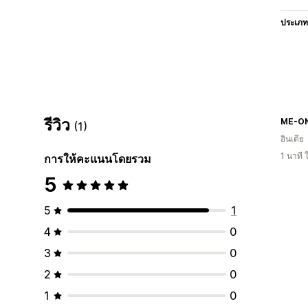
ประเภท
รีวิว
ME-O
(1)
อินเดีย
1 นาที
การให้คะแนนโดยรวม
5
5
1
4
0
3
0
2
0
1
0