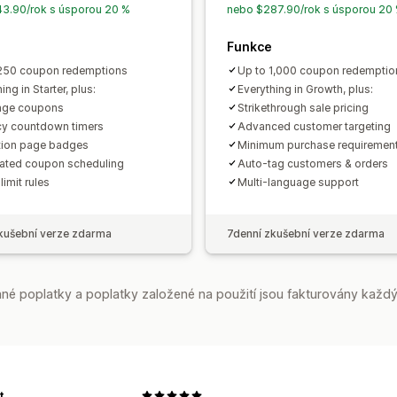
Filtrování
Sledování
Vykazování
Ana
3.90/rok s úsporou 20 %
nebo $287.90/rok s úsporou 20
Funkce
250 coupon redemptions
Up to 1,000 coupon redemptio
ing in Starter, plus:
Everything in Growth, plus:
age coupons
Strikethrough sale pricing
y countdown timers
Advanced customer targeting
tion page badges
Minimum purchase requiremen
ted coupon scheduling
Auto-tag customers & orders
imit rules
Multi-language support
kušební verze zdarma
7denní zkušební verze zdarma
é poplatky a poplatky založené na použití jsou fakturovány každý
t