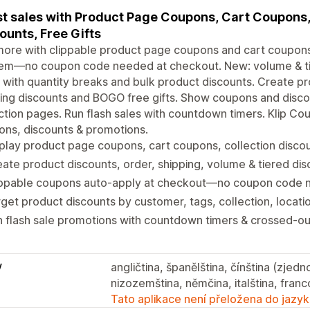
t sales with Product Page Coupons, Cart Coupons,
ounts, Free Gifts
more with clippable product page coupons and cart coupons
em—no coupon code needed at checkout. New: volume & t
with quantity breaks and bulk product discounts. Create pr
ing discounts and BOGO free gifts. Show coupons and disco
ction pages. Run flash sales with countdown timers. Klip Co
ns, discounts & promotions.
play product page coupons, cart coupons, collection disc
ate product discounts, order, shipping, volume & tiered di
ippable coupons auto-apply at checkout—no coupon code n
get product discounts by customer, tags, collection, locatio
 flash sale promotions with countdown timers & crossed-ou
y
angličtina, španělština, čínština (zjed
nizozemština, němčina, italština, franc
Tato aplikace není přeložena do jazyk