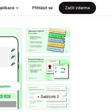
aplikace
Přihlásit se
Začít zdarma
+ Další(ch) 2