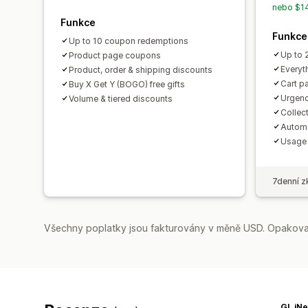
nebo $14
Funkce
Funkce
Up to 10 coupon redemptions
Up to 
Product page coupons
Everyth
Product, order & shipping discounts
Cart p
Buy X Get Y (BOGO) free gifts
Urgenc
Volume & tiered discounts
Collec
Automa
Usage l
7denní z
Všechny poplatky jsou fakturovány v měně USD. Opakovan
GL.iNe