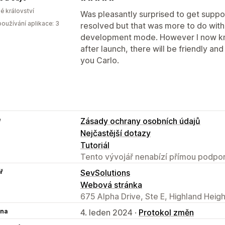
é království
Was pleasantly surprised to get suppo
oužívání aplikace: 3
resolved but that was more to do with th
development mode. However I now know
after launch, there will be friendly an
you Carlo.
e
Zásady ochrany osobních údajů
Nejčastější dotazy
Tutoriál
Tento vývojář nenabízí přímou podpor
ř
SevSolutions
Webová stránka
675 Alpha Drive, Ste E, Highland Heig
na
4. leden 2024 ·
Protokol změn