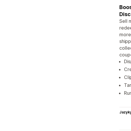
Boos
Disc
Sell 
rede
more 
shipp
colle
coupo
Dis
Cre
Cl
Tar
Run
Jazyk