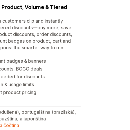
 Product, Volume & Tiered
 customers clip and instantly
iered discounts—buy more, save
oduct discounts, order discounts,
unt badges on product, cart and
upons: the smarter way to run
ount badges & banners
scounts, BOGO deals
eeded for discounts
n & usage limits
t product pricing
nodušená), portugalština (brazilská),
ouzština, a japonština
a čeština