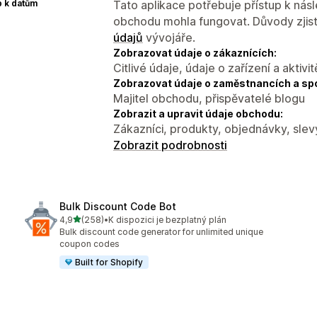
p k datům
Tato aplikace potřebuje přístup k ná
obchodu mohla fungovat. Důvody zjist
údajů
vývojáře.
Zobrazovat údaje o zákaznících:
Citlivé údaje, údaje o zařízení a aktivit
Zobrazovat údaje o zaměstnancích a sp
Majitel obchodu, přispěvatelé blogu
Zobrazit a upravit údaje obchodu:
Zákazníci, produkty, objednávky, slev
Zobrazit podrobnosti
Bulk Discount Code Bot
z 5 hvězd
4,9
(258)
•
K dispozici je bezplatný plán
Celkový počet recenzí: 258
Bulk discount code generator for unlimited unique
coupon codes
Built for Shopify