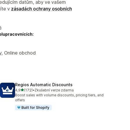
sledujícím datům, aby ve vašem
íte v
zásadách ochrany osobních
ě
olupracovnících:
y, Online obchod
Regios Automatic Discounts
z 5 hvězd
4,9
(172)
•
Zkušební verze zdarma
Celkový počet recenzí: 172
Boost sales with volume discounts, pricing tiers, and
offers
Built for Shopify