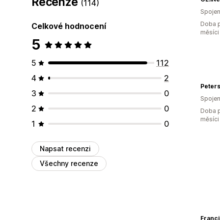
Recenze
(114)
Spojen
Doba p
Celkové hodnocení
měsíci
5
5
112
4
2
Peter
3
0
Spojen
2
0
Doba p
měsíci
1
0
Napsat recenzi
Všechny recenze
Franci