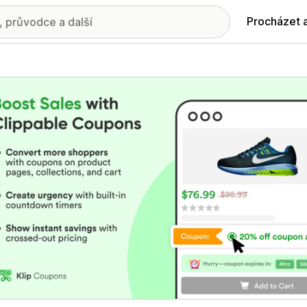
Procházet 
ie propagovaných obrázků