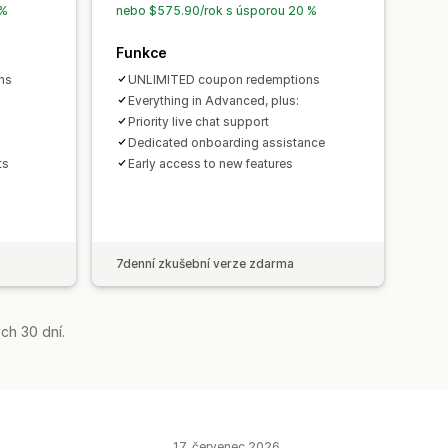
lytika
 %
nebo $575.90/rok s úsporou 20 %
Funkce
ns
UNLIMITED coupon redemptions
Everything in Advanced, plus:
Priority live chat support
Dedicated onboarding assistance
ts
Early access to new features
7denní zkušební verze zdarma
ch 30 dní.
17. červenec 2026