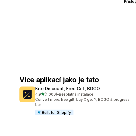
Přístu
Více aplikací jako je tato
Kite Discount, Free Gift, BOGO
z 5 hvězd
4,9
(1 006)
•
Bezplatná instalace
Celkový počet recenzí: 1006
Convert more: free gift, buy X get Y, BOGO & progress
bar
Built for Shopify