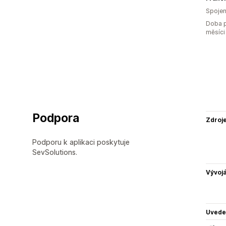
Spojen
Doba p
měsíci
Podpora
Zdroj
Podporu k aplikaci poskytuje
SevSolutions.
Vývojá
Uvede