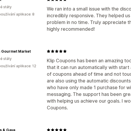
é státy
We ran into a small issue with the dis
oužívání aplikace: 8
incredibly responsive. They helped us
problem in no time. Truly appreciate 
highly recommended!
s Gourmet Market
é státy
Klip Coupons has been an amazing tool 
oužívání aplikace: 12
that it can run automatically with star
of coupons ahead of time and not tou
are also using the automatic discoun
who have only made 1 purchase for wi
messaging. The support has been grea
with helping us achieve our goals. I w
Coupons.
s & Gaye