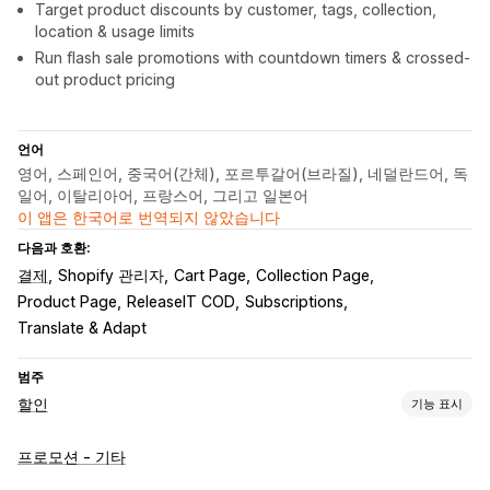
Target product discounts by customer, tags, collection,
location & usage limits
Run flash sale promotions with countdown timers & crossed-
out product pricing
언어
영어, 스페인어, 중국어(간체), 포르투갈어(브라질), 네덜란드어, 독
일어, 이탈리아어, 프랑스어, 그리고 일본어
이 앱은 한국어로 번역되지 않았습니다
다음과 호환:
결제
Shopify 관리자
Cart Page
Collection Page
Product Page
ReleaseIT COD
Subscriptions
Translate & Adapt
범주
할인
기능 표시
할인 유형
프로모션 - 기타
할인 코드
쿠폰
원 플러스 원
고정 가격
계층별 가격
수량 할인