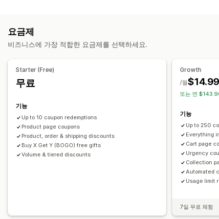
수량 구분
균일 할인
백분율 할인
대량 할인
무료 배송
배송료
카트 할인
기프트
구독
제품 번들
시간 한정 혜택
요금제
카운트다운 타이머
상향 판매 할인
배너
동적 가격
비즈니스에 가장 적합한 요금제를 선택하세요.
사용자 지정 할인
할인 관리
Starter (Free)
Growth
편집기 도구
템플릿
대량 편집
가져오기 및 내보내기
$14.9
무료
/월
사용자 지정 코드
환전
현지화
캠페인
트리거 및 규칙
또는 연 $143.
할인 누적
자동화
타게팅
위치 정보
세분화
태그 지정
필터링
기능
기능
추적
보고
분석
Up to 10 coupon redemptions
Up to 250 c
Product page coupons
Everything in
Product, order & shipping discounts
Cart page c
Buy X Get Y (BOGO) free gifts
Urgency cou
Volume & tiered discounts
Collection 
Automated c
Usage limit 
7일 무료 체험