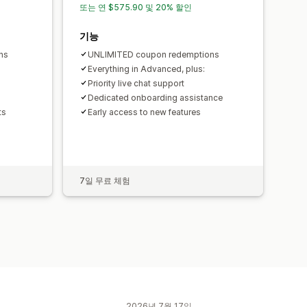
또는 연 $575.90 및 20% 할인
기능
ns
UNLIMITED coupon redemptions
Everything in Advanced, plus:
Priority live chat support
Dedicated onboarding assistance
ts
Early access to new features
7일 무료 체험
2026년 7월 17일