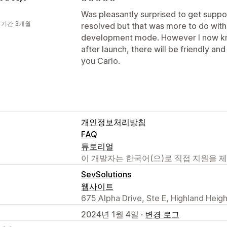
Was pleasantly surprised to get suppo
 기간 3개월
resolved but that was more to do with th
development mode. However I now know
after launch, there will be friendly an
you Carlo.
개인정보처리방침
FAQ
튜토리얼
이 개발자는 한국어(으)로 직접 지원을 
SevSolutions
웹사이트
675 Alpha Drive, Ste E, Highland Heig
2024년 1월 4일 ·
변경 로그