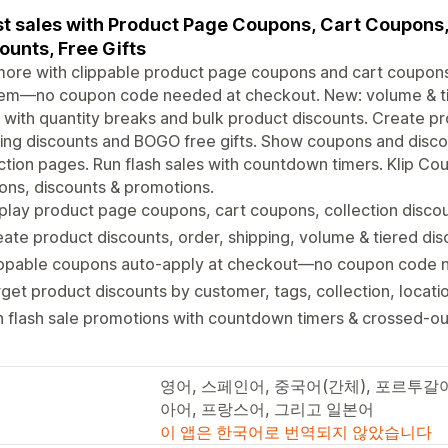
t sales with Product Page Coupons, Cart Coupons,
ounts, Free Gifts
more with clippable product page coupons and cart coupons
em—no coupon code needed at checkout. New: volume & t
with quantity breaks and bulk product discounts. Create pr
ing discounts and BOGO free gifts. Show coupons and disco
ction pages. Run flash sales with countdown timers. Klip Co
ns, discounts & promotions.
play product page coupons, cart coupons, collection disc
ate product discounts, order, shipping, volume & tiered di
ippable coupons auto-apply at checkout—no coupon code n
get product discounts by customer, tags, collection, locatio
 flash sale promotions with countdown timers & crossed-ou
영어, 스페인어, 중국어(간체), 포르투갈
아어, 프랑스어, 그리고 일본어
이 앱은 한국어로 번역되지 않았습니다