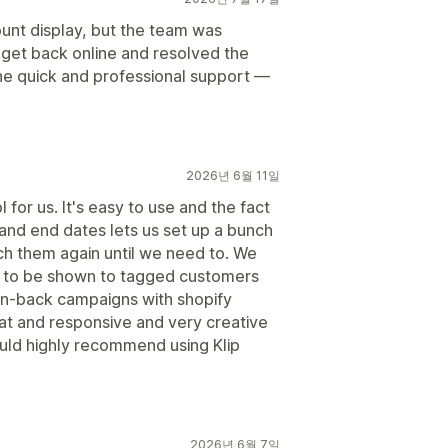
count display, but the team was
 get back online and resolved the
the quick and professional support —
2026년 6월 11일
for us. It's easy to use and the fact
t and end dates lets us set up a bunch
ch them again until we need to. We
ts to be shown to tagged customers
n-back campaigns with shopify
t and responsive and very creative
ould highly recommend using Klip
2026년 6월 7일