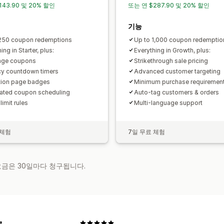
143.90 및 20% 할인
또는 연 $287.90 및 20% 할인
기능
250 coupon redemptions
Up to 1,000 coupon redemptio
ing in Starter, plus:
Everything in Growth, plus:
age coupons
Strikethrough sale pricing
y countdown timers
Advanced customer targeting
tion page badges
Minimum purchase requiremen
ted coupon scheduling
Auto-tag customers & orders
imit rules
Multi-language support
 체험
7일 무료 체험
 요금은 30일마다 청구됩니다.
t