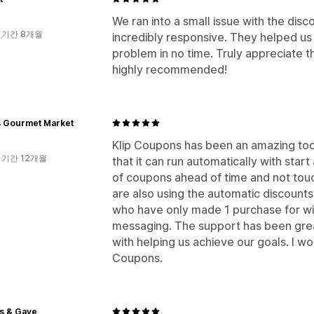
We ran into a small issue with the dis
 기간 8개월
incredibly responsive. They helped us
problem in no time. Truly appreciate 
highly recommended!
s Gourmet Market
Klip Coupons has been an amazing tool 
 기간 12개월
that it can run automatically with star
of coupons ahead of time and not tou
are also using the automatic discoun
who have only made 1 purchase for wi
messaging. The support has been grea
with helping us achieve our goals. I w
Coupons.
s & Gaye