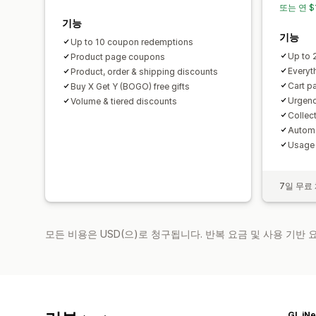
또는 연 $
기능
기능
Up to 10 coupon redemptions
Up to 
Product page coupons
Everyth
Product, order & shipping discounts
Cart p
Buy X Get Y (BOGO) free gifts
Urgenc
Volume & tiered discounts
Collec
Automa
Usage l
7일 무료
모든 비용은 USD(으)로 청구됩니다. 반복 요금 및 사용 기반
GL.iNe