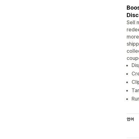
Boos
Disc
Sell 
rede
more 
shipp
colle
coupo
Dis
Cre
Cl
Tar
Run
언어