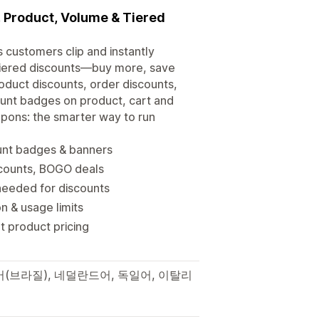
 Product, Volume & Tiered
 customers clip and instantly
iered discounts—buy more, save
oduct discounts, order discounts,
unt badges on product, cart and
upons: the smarter way to run
ount badges & banners
scounts, BOGO deals
eeded for discounts
n & usage limits
t product pricing
어(브라질), 네덜란드어, 독일어, 이탈리