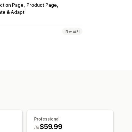
ction Page
Product Page
ate & Adapt
기능 표시
계층별 가격
수량 할인
수량 구분
 배송
배송료
카트 할인
기프트
구독
타이머
상향 판매 할인
배너
동적 가격
 및 내보내기
사용자 지정 코드
환전
적
자동화
타게팅
위치 정보
세분화
Professional
$59.99
/월