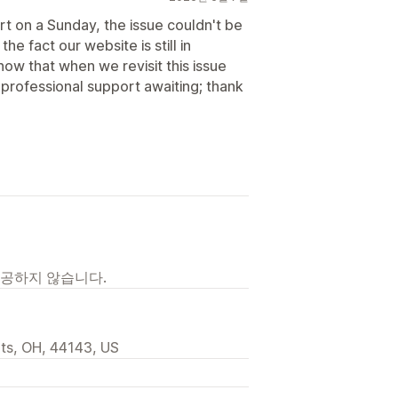
rt on a Sunday, the issue couldn't be
e fact our website is still in
 that when we revisit this issue
d professional support awaiting; thank
제공하지 않습니다.
hts, OH, 44143, US