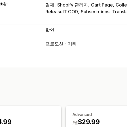
호환:
결제
Shopify 관리자
Cart Page
Colle
ReleaseIT COD
Subscriptions
Transl
할인
할인 유형
프로모션 - 기타
할인 코드
쿠폰
원 플러스 원
고정 가격
균일 할인
백분율 할인
대량 할인
무료
제품 번들
시간 한정 혜택
카운트다운 
사용자 지정 할인
할인 관리
편집기 도구
템플릿
대량 편집
가져오기
현지화
캠페인
트리거 및 규칙
할인 누
태그 지정
필터링
추적
보고
분석
Advanced
4.99
$29.99
/월