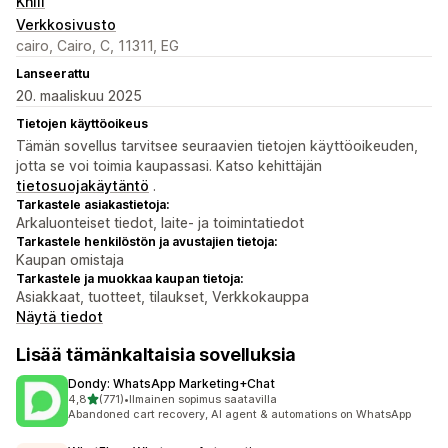
Knlii
Verkkosivusto
cairo, Cairo, C, 11311, EG
Lanseerattu
20. maaliskuu 2025
Tietojen käyttöoikeus
Tämän sovellus tarvitsee seuraavien tietojen käyttöoikeuden,
jotta se voi toimia kaupassasi. Katso kehittäjän
tietosuojakäytäntö
.
Tarkastele asiakastietoja:
Arkaluonteiset tiedot, laite- ja toimintatiedot
Tarkastele henkilöstön ja avustajien tietoja:
Kaupan omistaja
Tarkastele ja muokkaa kaupan tietoja:
Asiakkaat, tuotteet, tilaukset, Verkkokauppa
Näytä tiedot
Lisää tämänkaltaisia sovelluksia
Dondy: WhatsApp Marketing+Chat
/ 5 tähteä
4,8
(771)
•
Ilmainen sopimus saatavilla
771 arvostelua yhteensä
Abandoned cart recovery, AI agent & automations on WhatsApp