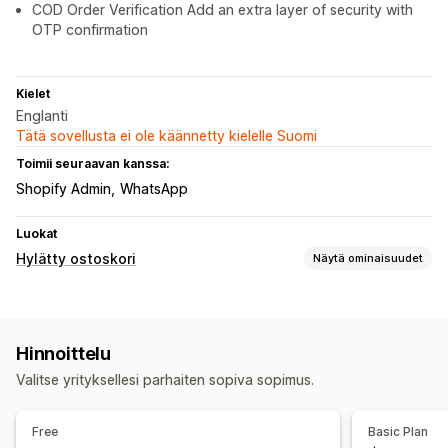
COD Order Verification Add an extra layer of security with
OTP confirmation
Kielet
Englanti
Tätä sovellusta ei ole käännetty kielelle Suomi
Toimii seuraavan kanssa:
Shopify Admin
WhatsApp
Luokat
Hylätty ostoskori
Näytä ominaisuudet
Ostoskorin palautus
Tekstiviesti-ilmoitukset
Alennustarjoukset
Hinnoittelu
Automaattiset työnkulut
Valitse yrityksellesi parhaiten sopiva sopimus.
Näyttövaihtoehdot
Mukautettu brändäys
Free
Basic Plan