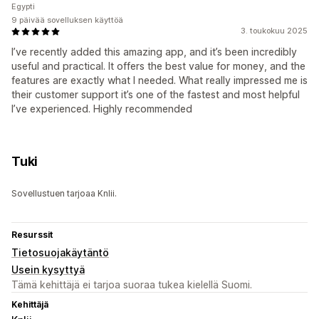
Egypti
9 päivää sovelluksen käyttöä
3. toukokuu 2025
I’ve recently added this amazing app, and it’s been incredibly
useful and practical. It offers the best value for money, and the
features are exactly what I needed. What really impressed me is
their customer support it’s one of the fastest and most helpful
I’ve experienced. Highly recommended
Tuki
Sovellustuen tarjoaa Knlii.
Resurssit
Tietosuojakäytäntö
Usein kysyttyä
Tämä kehittäjä ei tarjoa suoraa tukea kielellä Suomi.
Kehittäjä