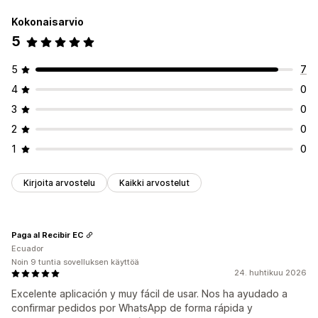
Kokonaisarvio
5
5
7
4
0
3
0
2
0
1
0
Kirjoita arvostelu
Kaikki arvostelut
Paga al Recibir EC
Ecuador
Noin 9 tuntia sovelluksen käyttöä
24. huhtikuu 2026
Excelente aplicación y muy fácil de usar. Nos ha ayudado a
confirmar pedidos por WhatsApp de forma rápida y