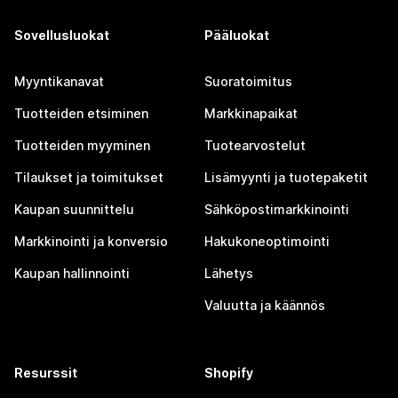
Sovellusluokat
Pääluokat
Myyntikanavat
Suoratoimitus
Tuotteiden etsiminen
Markkinapaikat
Tuotteiden myyminen
Tuotearvostelut
Tilaukset ja toimitukset
Lisämyynti ja tuotepaketit
Kaupan suunnittelu
Sähköpostimarkkinointi
Markkinointi ja konversio
Hakukoneoptimointi
Kaupan hallinnointi
Lähetys
Valuutta ja käännös
Resurssit
Shopify