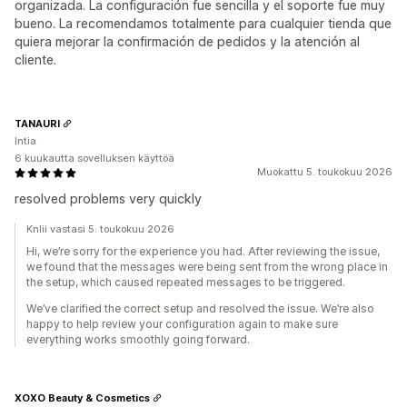
organizada. La configuración fue sencilla y el soporte fue muy
bueno. La recomendamos totalmente para cualquier tienda que
quiera mejorar la confirmación de pedidos y la atención al
cliente.
TANAURI
Intia
6 kuukautta sovelluksen käyttöä
Muokattu 5. toukokuu 2026
resolved problems very quickly
Knlii vastasi 5. toukokuu 2026
Hi, we’re sorry for the experience you had. After reviewing the issue,
we found that the messages were being sent from the wrong place in
the setup, which caused repeated messages to be triggered.
We’ve clarified the correct setup and resolved the issue. We’re also
happy to help review your configuration again to make sure
everything works smoothly going forward.
XOXO Beauty & Cosmetics