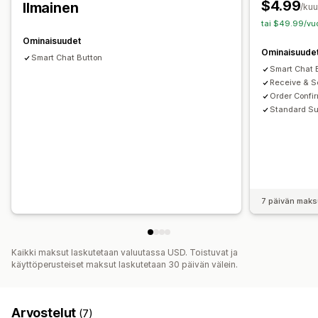
$4.99
Ilmainen
/ku
tai $49.99/vuo
Ominaisuudet
Ominaisuude
Smart Chat Button
Smart Chat 
Receive & S
Order Confir
Standard Su
7 päivän maks
Kaikki maksut laskutetaan valuutassa USD. Toistuvat ja
käyttöperusteiset maksut laskutetaan 30 päivän välein.
Arvostelut
(7)