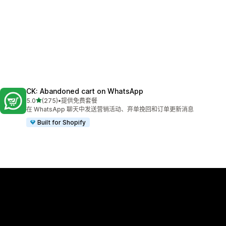
CK: Abandoned cart on WhatsApp
星（满分 5 星）
5.0
(275)
•
提供免费套餐
总共 275 条评论
在 WhatsApp 聊天中发送营销活动、弃单挽回和订单更新消息
Built for Shopify