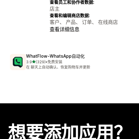
查看员工和协作者数据:
店主
查看和编辑商店数据:
客户、 产品、 订单、 在线商店
查看详细信息
WhatFlow‑WhatsApp自动化
星（满分 5 星）
3.9
(329)
•
免费安装
总共 329 条评论
在 聊天上自动确认、恢复购物车并更新
想要添加应用？