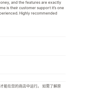
 money, and the features are exactly
me is their customer support it’s one
 experienced. Highly recommended
才能在您的商店中运行。 如需了解原