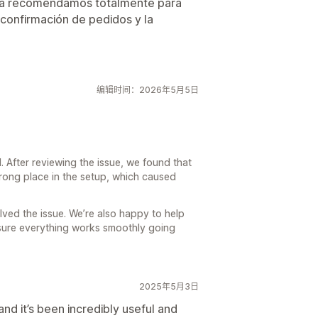
 La recomendamos totalmente para
 confirmación de pedidos y la
编辑时间：2026年5月5日
. After reviewing the issue, we found that
rong place in the setup, which caused
lved the issue. We’re also happy to help
sure everything works smoothly going
2025年5月3日
nd it’s been incredibly useful and