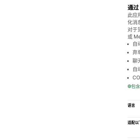
通过
此应
化消
对于
或 M
自
弃
聊
自
C
包含
语言
适配以