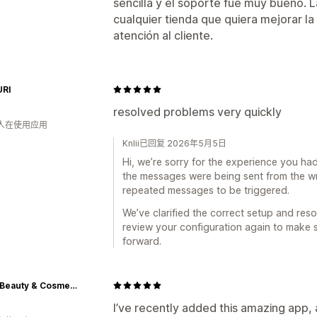
sencilla y el soporte fue muy bueno.
cualquier tienda que quiera mejorar la
atención al cliente.
RI
resolved problems very quickly
 人在使用应用
Knlii已回复 2026年5月5日
Hi, we’re sorry for the experience you had
the messages were being sent from the w
repeated messages to be triggered.
We’ve clarified the correct setup and reso
review your configuration again to make 
forward.
XOXO Beauty & Cosmetics
I’ve recently added this amazing app, a