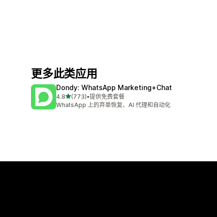
更多此类应用
Dondy: WhatsApp Marketing+Chat
星（满分 5 星）
4.8
(773)
•
提供免费套餐
总共 773 条评论
WhatsApp 上的弃单恢复、AI 代理和自动化