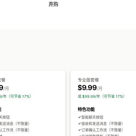
弃购
弃购恢复
短信通知
折扣优惠
自动化工作流程
展示选项
自定义品牌营销
套餐
专业版套餐
9
$9.99
/月
/月
99/年（可节省 17%）
或 $99.99/年（可节省 17%）
能
特色功能
天按钮
智能聊天按钮
发送消息（不限量）
接收和发送消息（不限量）
认工作流（不限量）
订单确认工作流（不限量）