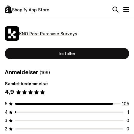
Shopify App Store
KNO Post Purchase Surveys
Installér
Anmeldelser
(109)
Samlet bedømmelse
4,9
5
105
4
1
3
0
2
0