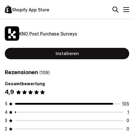
Shopify App Store
KNO Post Purchase Surveys
Installieren
Rezensionen
(109)
Gesamtbewertung
4,9
5
105
4
1
3
0
2
0