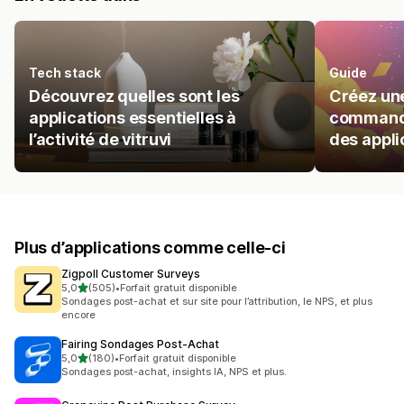
Tech stack
Guide
Découvrez quelles sont les
Créez une
applications essentielles à
commande
l’activité de vitruvi
des appli
Plus d’applications comme celle-ci
Zigpoll Customer Surveys
étoile(s) sur 5
5,0
(505)
•
Forfait gratuit disponible
505 avis au total
Sondages post-achat et sur site pour l’attribution, le NPS, et plus
encore
Fairing Sondages Post‑Achat
étoile(s) sur 5
5,0
(180)
•
Forfait gratuit disponible
180 avis au total
Sondages post-achat, insights IA, NPS et plus.