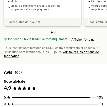
Modèles
2 intégratio
Module complémentaire NPS (des frais
Module comp
supplémentaires s’appliquent)
supplémentai
Essai gratuit de 7 jour(s)
Essai gratuit d
Contient du texte traduit automatiquement
Afficher l’original
Tous les frais sont facturés en USD. Les frais récurrents et basés sur
l’utilisation sont facturés tous les 30 jours.
Voir toutes les options de
tarification
Avis
(109)
Note globale
4,9
5
105
4
1