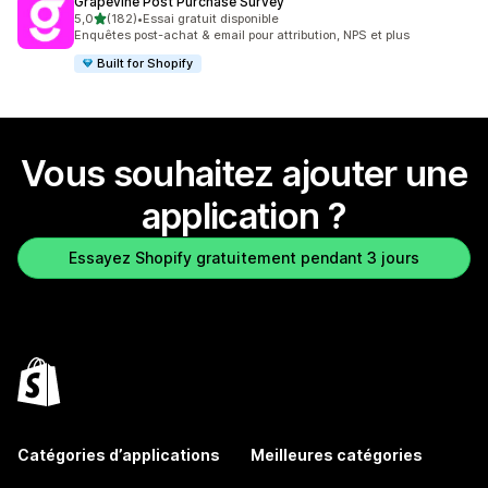
Grapevine Post Purchase Survey
étoile(s) sur 5
5,0
(182)
•
Essai gratuit disponible
182 avis au total
Enquêtes post-achat & email pour attribution, NPS et plus
Built for Shopify
Vous souhaitez ajouter une
application ?
Essayez Shopify gratuitement pendant 3 jours
Catégories d’applications
Meilleures catégories