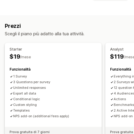
Logica condizionale
Stili personalizzati
Moduli incorporati
Comportamento dei clienti
Modifica in tempo reale
Monitoraggio in tempo reale
Monitoraggio delle attività
Tipi di sondaggio
Prezzi
Segmentazione
IP del visitatore
Soddisfazione dei clienti
Ricerca di mercato
Scegli il piano più adatto alla tua attività.
Valore totale dei clienti (LTV)
Analisi delle coorti
Net Promoter Score (NPS)
Feedback sui prodotti
Marketing e vendite
Post-acquisto
Attribuzione
Starter
Analyst
Attribuzione del marketing
Analisi del check-out
ROAS
$19
$119
/mese
/mes
Gestione degli invii
Analisi del funnel
Monitoraggio UTM
SMS
Email
Esportazione di dati
Analisi
Monitoraggio dei pixel
Funzionalità
Funzionalità
Segmenti di clienti
1 Survey
Everything i
Elementi grafici e report
3 Questions per survey
2 Surveys w
Dashboard di analisi
Unlimited responses
Benchmarking
Report personalizzati
12 question 
Export all data
4 Audience
Esportazione di dati
Analisi storica dei dati
Conditional logic
Actions
Custom styling
Benchmark
Templates
2 Active Int
NPS add-on (additional fees apply)
NPS add-on (
Prova gratuita di 7 giorni
Prova gratuita 