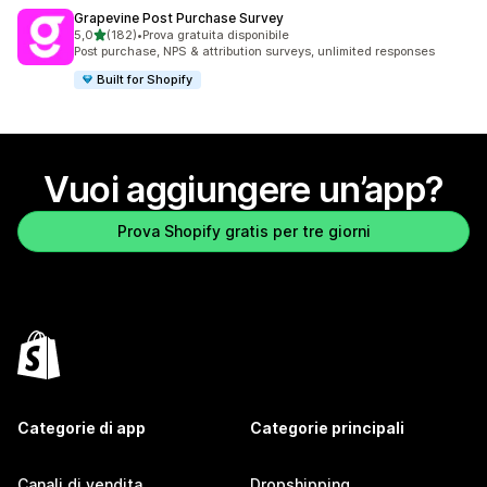
Grapevine Post Purchase Survey
stelle su 5
5,0
(182)
•
Prova gratuita disponibile
182 recensioni totali
Post purchase, NPS & attribution surveys, unlimited responses
Built for Shopify
Vuoi aggiungere un’app?
Prova Shopify gratis per tre giorni
Categorie di app
Categorie principali
Canali di vendita
Dropshipping