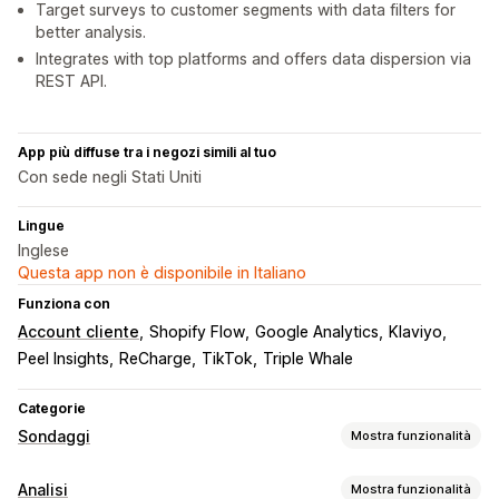
Target surveys to customer segments with data filters for
better analysis.
Integrates with top platforms and offers data dispersion via
REST API.
App più diffuse tra i negozi simili al tuo
Con sede negli Stati Uniti
Lingue
Inglese
Questa app non è disponibile in Italiano
Funziona con
Account cliente
Shopify Flow
Google Analytics
Klaviyo
Peel Insights
ReCharge
TikTok
Triple Whale
Categorie
Sondaggi
Mostra funzionalità
Personalizzazione dei moduli
Analisi
Mostra funzionalità