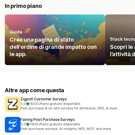
In primo piano
Guida
Crea una pagina di stato
Stack tecn
dell'ordine di grande impatto con
Scopri le
le app.
l’attività 
Altre app come questa
Zigpoll Customer Surveys
stelle su 5
5,0
(502)
•
Piano gratuito disponibile
502 recensioni totali
Post-purchase & on-site surveys for attribution, NPS, & more
Fairing Post Purchase Surveys
stelle su 5
5,0
(180)
•
Piano gratuito disponibile
180 recensioni totali
Post-purchase surveys, AI insights, NPS, MCP, and more.