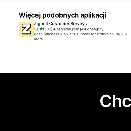
Więcej podobnych aplikacji
Zigpoll Customer Surveys
na 5 gwiazdek
5,0
(502)
•
Bezpłatny plan jest dostępny
Łączna liczba recenzji: 502
Post-purchase & on-site surveys for attribution, NPS, &
more
Chc