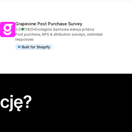
Grapevine Post Purchase Survey
na 5 gwiazdek
5,0
(182)
•
Dostępna darmowa wersja próbna
Łączna liczba recenzji: 182
Post purchase, NPS & attribution surveys, unlimited
responses
Built for Shopify
cję?