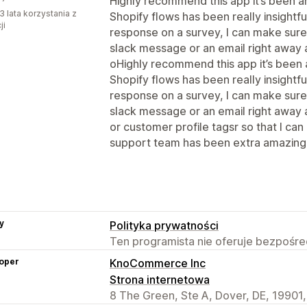
Highly recommend this app it’s been am
3 lata korzystania z
Shopify flows has been really insight
ji
response on a survey, I can make sur
slack message or an email right away a
oHighly recommend this app it’s been a
Shopify flows has been really insight
response on a survey, I can make sur
slack message or an email right away a
or customer profile tagsr so that I can
support team has been extra amazing, 
y
Polityka prywatności
Ten programista nie oferuje bezpośred
oper
KnoCommerce Inc
Strona internetowa
8 The Green, Ste A, Dover, DE, 19901