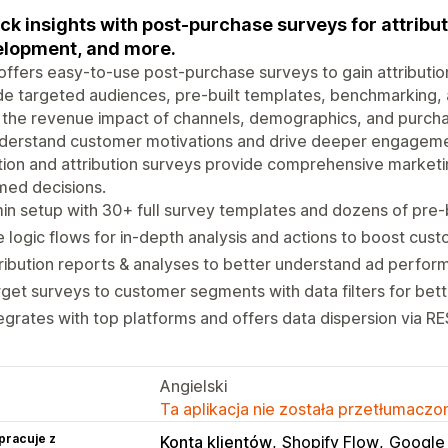
ck insights with post-purchase surveys for attribu
lopment, and more.
ffers easy-to-use post-purchase surveys to gain attributio
de targeted audiences, pre-built templates, benchmarking,
 the revenue impact of channels, demographics, and purcha
derstand customer motivations and drive deeper engagement
ion and attribution surveys provide comprehensive market
med decisions.
in setup with 30+ full survey templates and dozens of pre-b
 logic flows for in-depth analysis and actions to boost cu
ribution reports & analyses to better understand ad perfor
get surveys to customer segments with data filters for bette
egrates with top platforms and offers data dispersion via RE
Angielski
Ta aplikacja nie została przetłumaczon
pracuje z
Konta klientów
Shopify Flow
Google 