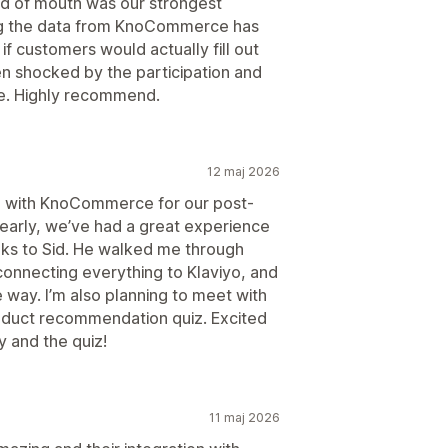
rd of mouth was our strongest
ing the data from KnoCommerce has
if customers would actually fill out
 shocked by the participation and
e. Highly recommend.
12 maj 2026
p with KnoCommerce for our post-
l early, we’ve had a great experience
anks to Sid. He walked me through
connecting everything to Klaviyo, and
e way. I’m also planning to meet with
roduct recommendation quiz. Excited
y and the quiz!
11 maj 2026