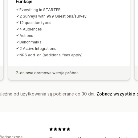
Eksport danych
Dane archiwalne
Funkcje
Everything in STARTER...
2 Surveys with 999 Questions/survey
12 question types
4 Audiences
Actions
Benchmarks
2 Active Integrations
NPS add-on (additional fees apply)
7-dniowa darmowa wersja próbna
zależne od użytkowania są pobierane co 30 dni.
Zobacz wszystkie 
Zjednoczone