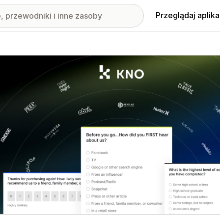
Przeglądaj aplika
nione obrazy w galerii