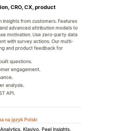
tion, CRO, CX, product
n insights from customers. Features
 and advanced attribution models to
se motivation. Use zero-party data
 with survey actions. Our multi-
ing and product feedback for
uilt questions.
stomer engagement.
mance.
r analysis.
ST API.
a na język Polski
Analytics
Klaviyo
Peel Insights