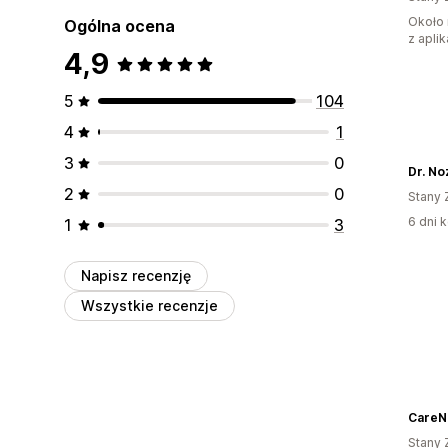
Około 
Ogólna ocena
z aplik
4,9
5
104
4
1
3
0
Dr. No
2
0
Stany 
6 dni k
1
3
Napisz recenzję
Wszystkie recenzje
CareNa
Stany 