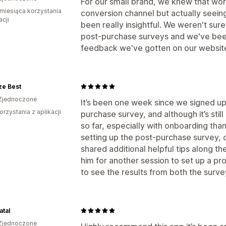
For our small brand, we knew that wo
miesiąca korzystania
conversion channel but actually see
acji
been really insightful. We weren't sure 
post-purchase surveys and we've been
feedback we've gotten on our websit
ze Best
Zjednoczone
It’s been one week since we signed u
orzystania z aplikacji
purchase survey, and although it’s stil
so far, especially with onboarding th
setting up the post-purchase survey, 
shared additional helpful tips along th
him for another session to set up a p
to see the results from both the surve
tal
Zjednoczone