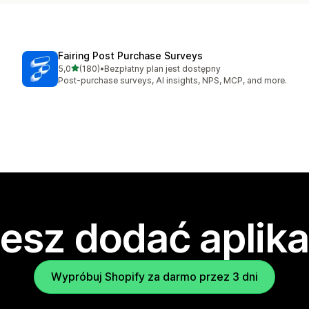
Fairing Post Purchase Surveys
na 5 gwiazdek
5,0
(180)
•
Bezpłatny plan jest dostępny
Łączna liczba recenzji: 180
Post-purchase surveys, AI insights, NPS, MCP, and more.
esz dodać aplika
Wypróbuj Shopify za darmo przez 3 dni