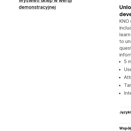
Wyświetl sklep w wersji
Unlo
demonstracyjnej
deve
KNO o
inclu
learn
to un
quest
infor
5 m
Use
Att
Tar
Int
Języki
Współ