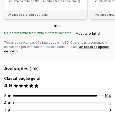
Complemento de NPS (sujeito a tarifas adicionais)
Complemento 
Painel de controle de análises
Valores de referência
Relatórios personalizados
Exportação de dados
Análise histórica
Avaliação gratuita de 7 dias
Avaliação grat
Contém texto traduzido automaticamente
Mostrar original
Todas as cobranças são faturadas em USD. Cobranças recorrentes e
calculadas por uso são faturadas a cada 30 dias.
Ver todas as opções
de preço
Avaliações
(108)
Classificação geral
4,9
5
104
4
1
3
0