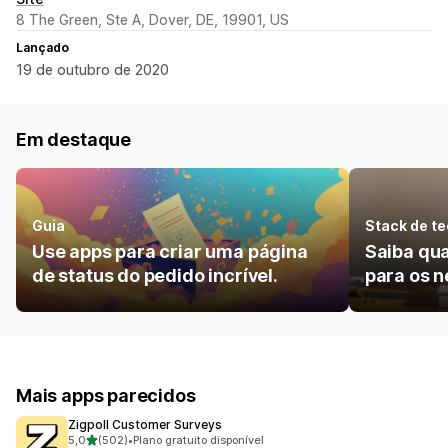
8 The Green, Ste A, Dover, DE, 19901, US
Lançado
19 de outubro de 2020
Em destaque
Guia
Stack de te
Use apps para criar uma página
Saiba qua
de status do pedido incrível.
para os n
Mais apps parecidos
Zigpoll Customer Surveys
de 5 estrelas
5,0
(502)
•
Plano gratuito disponível
502 avaliações ao todo