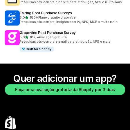
Pesquisas pós-compra e no site para atribuição, NPS e muito mais
Fairing Post Purchase Surveys
de 5 estrelas
5,0
(180)
•
Plano gratuito disponível
180 avaliações ao todo
Pesquisas pós-compra, insights com IA, NPS, MCP e muito mais.
Grapevine Post Purchase Survey
de 5 estrelas
5,0
(182)
•
Avaliação gratuita
182 avaliações ao todo
Pesquisas pós-compra e email para atribuição, NPS e mais
Built for Shopify
Quer adicionar um app?
Faça uma avaliação gratuita da Shopify por 3 dias