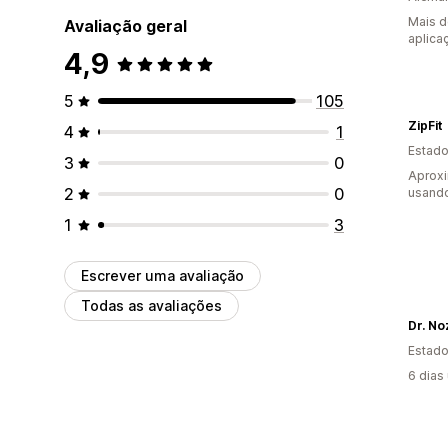
Mais d
Avaliação geral
aplica
4,9
5
105
ZipFit
4
1
Estado
3
0
Aprox
2
0
usando
1
3
Escrever uma avaliação
Todas as avaliações
Dr. No
Estado
6 dias