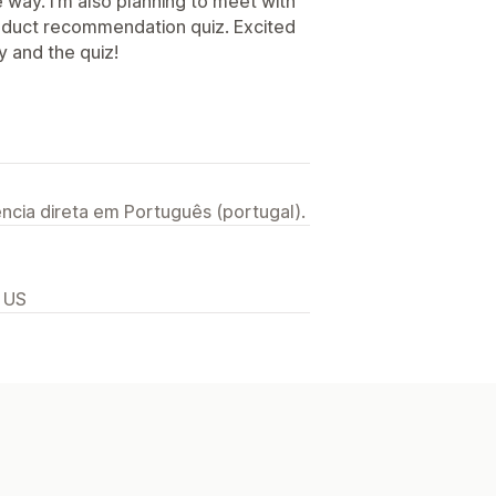
e way. I’m also planning to meet with
roduct recommendation quiz. Excited
y and the quiz!
ncia direta em Português (portugal).
, US