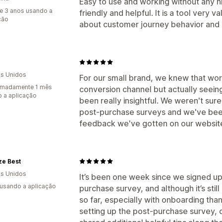
Easy to use and working without any h
e 3 anos usando a
friendly and helpful. It is a tool very 
ção
about customer journey behavior and
s Unidos
For our small brand, we knew that wo
imadamente 1 mês
conversion channel but actually see
 a aplicação
been really insightful. We weren't sure 
post-purchase surveys and we've been
feedback we've gotten on our websit
ze Best
s Unidos
It’s been one week since we signed u
 usando a aplicação
purchase survey, and although it’s stil
so far, especially with onboarding th
setting up the post-purchase survey, 