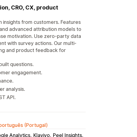
tion, CRO, CX, product
n insights from customers. Features
 and advanced attribution models to
se motivation. Use zero-party data
 with survey actions. Our multi-
ing and product feedback for
uilt questions.
stomer engagement.
mance.
r analysis.
ST API.
 português (Portugal)
gle Analytics
Klaviyo
Peel Insights