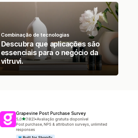
Combinação de tecnologias
Descubra que aplicações são
essenciais para o negócio da
vitruvi.
Grapevine Post Purchase Survey
de 5 estrelas
5,0
(182)
•
Avaliação gratuita disponível
182 total de avaliações
Post purchase, NPS & attribution surveys, unlimited
responses
Built for Shopify