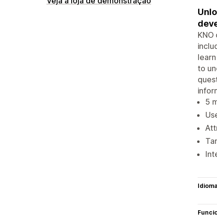
Veja a loja de demonstração
Unlo
deve
KNO o
inclu
learn
to un
quest
infor
5 m
Use
Att
Tar
Int
Idiom
Funci