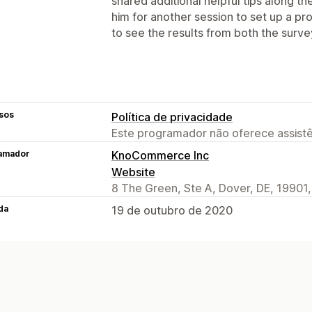
shared additional helpful tips along th
him for another session to set up a p
to see the results from both the surve
sos
Política de privacidade
Este programador não oferece assistê
amador
KnoCommerce Inc
Website
8 The Green, Ste A, Dover, DE, 19901
da
19 de outubro de 2020