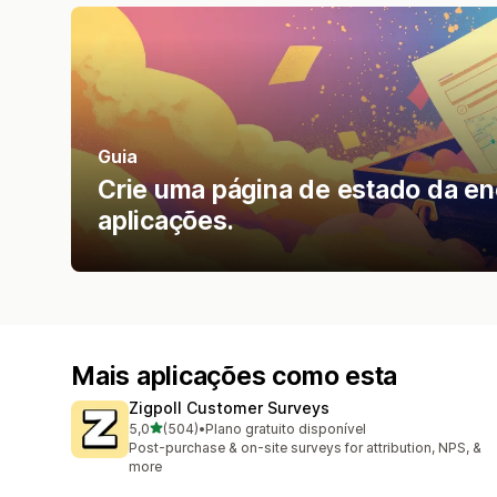
Guia
Crie uma página de estado da 
aplicações.
Mais aplicações como esta
Zigpoll Customer Surveys
de 5 estrelas
5,0
(504)
•
Plano gratuito disponível
504 total de avaliações
Post-purchase & on-site surveys for attribution, NPS, &
more