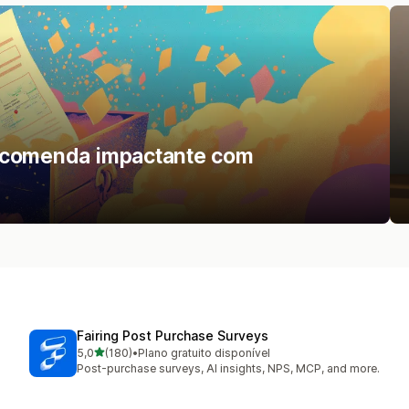
encomenda impactante com
Fairing Post Purchase Surveys
de 5 estrelas
5,0
(180)
•
Plano gratuito disponível
180 total de avaliações
Post-purchase surveys, AI insights, NPS, MCP, and more.