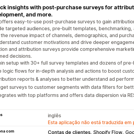
ck insights with post-purchase surveys for attribu
lopment, and more.
ffers easy-to-use post-purchase surveys to gain attributio
de targeted audiences, pre-built templates, benchmarking,
 the revenue impact of channels, demographics, and purcha
derstand customer motivations and drive deeper engagement
ion and attribution surveys provide comprehensive market
med decisions.
in setup with 30+ full survey templates and dozens of pre-b
 logic flows for in-depth analysis and actions to boost cu
ribution reports & analyses to better understand ad perfor
get surveys to customer segments with data filters for bette
egrates with top platforms and offers data dispersion via RE
as
inglês
Esta aplicação não está traduzida em
ona com
Contas de clientes
Shopify Flow
Goo