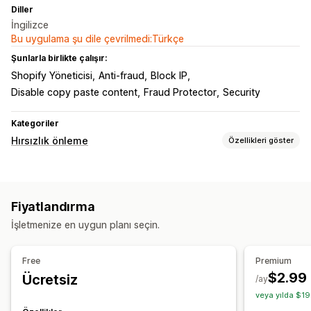
Diller
İngilizce
Bu uygulama şu dile çevrilmedi:Türkçe
Şunlarla birlikte çalışır:
Shopify Yöneticisi
Anti-fraud
Block IP
Disable copy paste content
Fraud Protector
Security
Kategoriler
Hırsızlık önleme
Özellikleri göster
Korunan varlıklar
Ürün tanımları
Blog içerikleri
Görseller
Metin
Fiyatlandırma
Dijital veriler
Mağaza verileri
SEO içeriği
Müşteri verileri
İşletmenize en uygun planı seçin.
Web sitesi kodu
Engellenen eylemler
Free
Premium
Kopyalama ve yapıştırma
Metin seçimi
$2.99
Ücretsiz
/ay
Ekran görüntüsü alma
Ekranı yazdırma
Sağ tıklama
veya yılda $19
Görsel indirme
Görsel kaydetme
Sürükle ve bırak