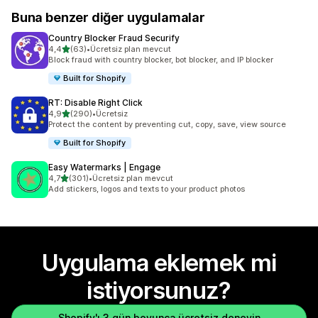
Buna benzer diğer uygulamalar
Country Blocker Fraud Securify
5 yıldız üzerinden
4,4
(63)
•
Ücretsiz plan mevcut
toplam 63 değerlendirme
Block fraud with country blocker, bot blocker, and IP blocker
Built for Shopify
RT: Disable Right Click
5 yıldız üzerinden
4,9
(290)
•
Ücretsiz
toplam 290 değerlendirme
Protect the content by preventing cut, copy, save, view source
Built for Shopify
Easy Watermarks | Engage
5 yıldız üzerinden
4,7
(301)
•
Ücretsiz plan mevcut
toplam 301 değerlendirme
Add stickers, logos and texts to your product photos
Uygulama eklemek mi
istiyorsunuz?
Shopify'ı 3 gün boyunca ücretsiz deneyin