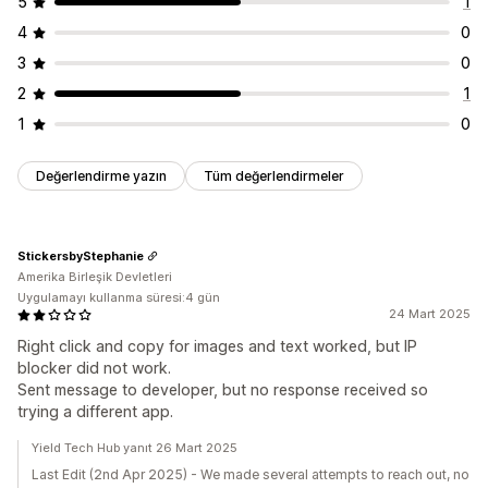
5
1
4
0
3
0
2
1
1
0
Değerlendirme yazın
Tüm değerlendirmeler
StickersbyStephanie
Amerika Birleşik Devletleri
Uygulamayı kullanma süresi:4 gün
24 Mart 2025
Right click and copy for images and text worked, but IP
blocker did not work.
Sent message to developer, but no response received so
trying a different app.
Yield Tech Hub yanıt 26 Mart 2025
Last Edit (2nd Apr 2025) - We made several attempts to reach out, no