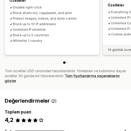
Özellikler
Özellikler
Bileşeni inceleme
Casus uzantıları
Geliştirici araçları
Disable right-click
Everything i
Klavye kısayolları
Block shortcuts, copy/paste, and print
Bölge erişimi
IP erişimi
Unlimited IP
Protect images, videos, and store conten
Unlimited Co
Block up to 10 IP addresses
Unlimited IP
Unlimited IP whitelist
Custom prote
Block up to 3 countries
Whitelist 1 country
14 günlük ücr
Tüm ücretler USD cinsinden faturalandırılır. Yinelenen ve kullanıma dayalı
ücretler 30 günde bir faturalandırılır.
Tüm fiyatlandırma seçeneklerini
göster
Değerlendirmeler
(2)
Toplam puan
4,2