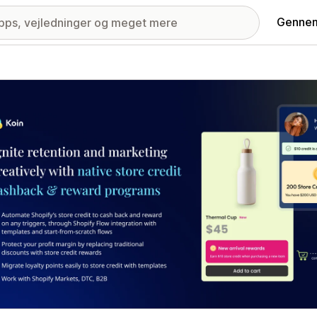
Gennem
ri med udvalgte billeder