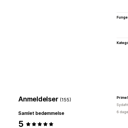
Funge
Katego
Anmeldelser
PrimeS
(155)
Sydafr
6 dage
Samlet bedømmelse
5