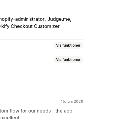
hopify-administrator
Judge.me
ikify Checkout Customizer
Vis funktioner
Vis funktioner
ng
Digitale tegnebøger
Tekst til widget
Farve på widget
15. juni 2026
ebeviser
POS-belønninger
ustom flow for our needs - the app
excellent.