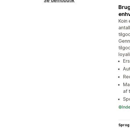
Se demobutik
Brug
enhv
Koin 
antal
tilgo
Genne
tilgo
loyal
Ers
Au
Red
Mar
af
Spo
Ind
Sprog