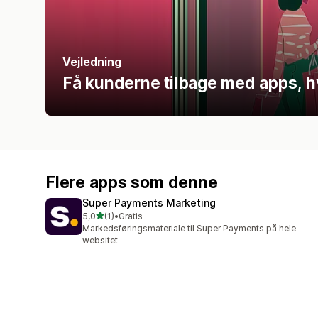
Vejledning
Få kunderne tilbage med apps, h
Flere apps som denne
Super Payments Marketing
ud af 5 stjerner
5,0
(1)
•
Gratis
1 anmeldelser i alt
Markedsføringsmateriale til Super Payments på hele
websitet