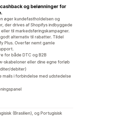
 cashback og belønninger for
.
 Den øger kundefastholdelsen og
r, der drives af Shopifys indbyggede
eller til markedsføringskampagner.
t alternativ til rabatter. Tildel
fy Plus. Overfør nemt gamle
upport.
rdre for både DTC og B2B
-skabeloner eller dine egne forløb
diter/debiter)
mails i forbindelse med udstedelse
eningspanel
isisk (Brasilien), og Portugisisk