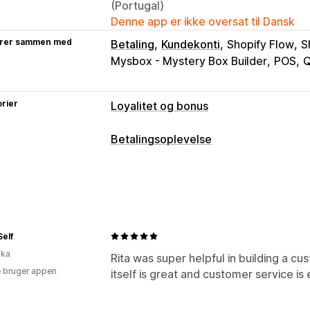
(Portugal)
Denne app er ikke oversat til Dansk
rer sammen med
Betaling
Kundekonti
Shopify Flow
S
Mysbox - Mystery Box Builder
POS
Q
rier
Loyalitet og bonus
Programtyper
Betalingsoplevelse
Belønningsprogrammer
VIP-niveauer
Visningsindstillinger
Programmer for kontant tilbagebetali
Design af widget
Placering af widget
Tilpassede programmer
Personligt tilpassede beskeder
Belønninger, du kan tilbyde
elf
Point
Kontant tilbagebetaling
Tilgod
ika
Rita was super helpful in building a c
Tilpassede belønninger
 bruger appen
itself is great and customer service is 