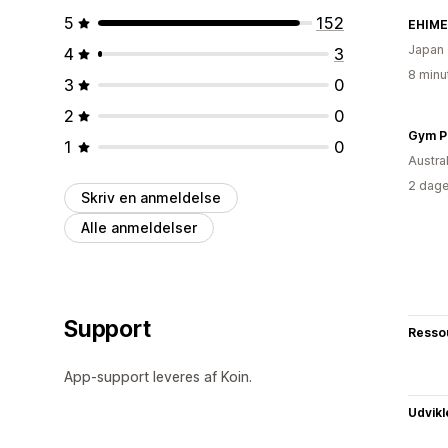
5
152
EHIME
Japan
4
3
8 minu
3
0
2
0
Gym P
1
0
Austra
2 dage
Skriv en anmeldelse
Alle anmeldelser
Support
Resso
App-support leveres af Koin.
Udvikl