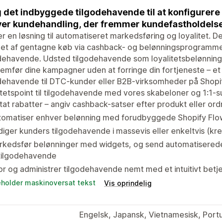
 det indbyggede tilgodehavende til at konfigurere
er kundehandling, der fremmer kundefastholdelse
er en løsning til automatiseret markedsføring og loyalitet.
let af gentagne køb via cashback- og belønningsprogramme
dehavende. Udsted tilgodehavende som loyalitetsbelønning 
mfør dine kampagner uden at forringe din fortjeneste – et god
dehavende til DTC-kunder eller B2B-virksomheder på Shopi
itetspoint til tilgodehavende med vores skabeloner og 1:1-s
tat rabatter – angiv cashback-satser efter produkt eller o
tomatiser enhver belønning med forudbyggede Shopify Flow
iger kunders tilgodehavende i massevis eller enkeltvis (kre
kedsfør belønninger med widgets, og send automatiserede 
 tilgodehavende
r og administrer tilgodehavende nemt med et intuitivt betj
eholder maskinoversat tekst
Vis oprindelig
Engelsk, Japansk, Vietnamesisk, Portug