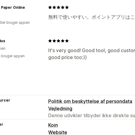
 Paper Online
無料で使いやすい。ポイントアプリはこ
tter bruger appen
lus
lien
It's very good! Good tool, good custom
 bruger appen
good price too:))
urcer
Politik om beskyttelse af persondata
Vejledning
Denne udvikler tilbyder ikke direkte s
er
Koin
Website