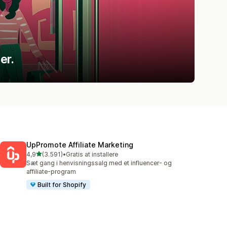
er.
UpPromote Affiliate Marketing
ud af 5 stjerner
4,9
(3.591)
•
Gratis at installere
3591 anmeldelser i alt
Sæt gang i henvisningssalg med et influencer- og
affiliate-program
Built for Shopify