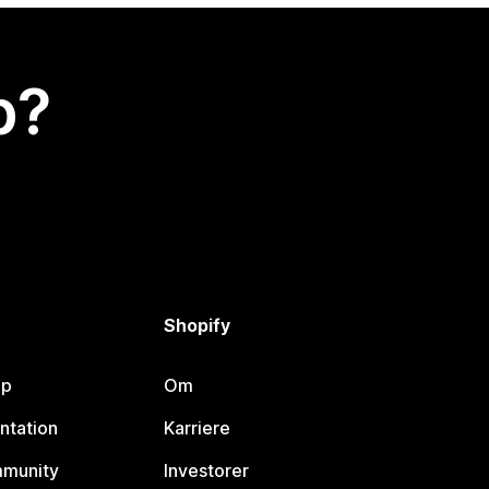
p?
Shopify
lp
Om
ntation
Karriere
mmunity
Investorer