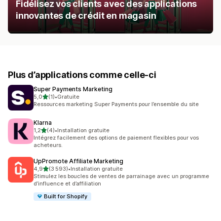
Fidélisez vos clients avec des applications
innovantes de crédit en magasin
Plus d’applications comme celle-ci
Super Payments Marketing
étoile(s) sur 5
5,0
(1)
•
Gratuite
1 avis au total
Ressources marketing Super Payments pour l’ensemble du site
Klarna
étoile(s) sur 5
1,2
(4)
•
Installation gratuite
4 avis au total
Intégrez facilement des options de paiement flexibles pour vos
acheteurs.
UpPromote Affiliate Marketing
étoile(s) sur 5
4,9
(3 593)
•
Installation gratuite
3593 avis au total
Stimulez les boucles de ventes de parrainage avec un programme
d’influence et d’affiliation
Built for Shopify