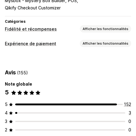
Mysbox - Mystery Box Builder
POS
Qikify Checkout Customizer
Catégories
Fidélité et récompenses
Afficher les fonctionnalités
Types de programmes
Expérience de paiement
Afficher les fonctionnalités
Programmes de récompenses
Niveaux VIP
Options d’affichage
Programmes de remises en espèces
Conception du widget
Positionnement du widget
Porte-monnaie électroniques
Programmes personnalisés
Avis
(155)
Texte du widget
Couleur du widget
Récompenses que vous pouvez offrir
Messages personnalisés
Note globale
Points
Remises en espèces
Crédits en magasin
5
Récompenses POS
Récompenses personnalisées
5
152
4
3
3
0
2
0